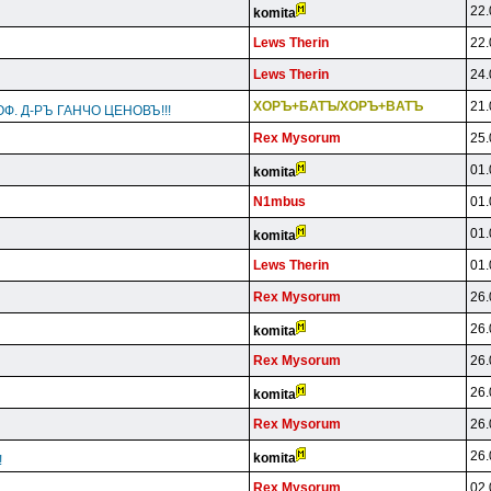
22.
komita
Lews Therin
22.
Lews Therin
24.
XOPЪ+БATЪ/XOPЪ+BATЪ
21.
Ф. Д-РЪ ГАНЧО ЦЕНОВЪ!!!
Rex Mysorum
25.
01.
komita
N1mbus
01.
01.
komita
Lews Therin
01.
Rex Mysorum
26.
26.
komita
Rex Mysorum
26.
26.
komita
Rex Mysorum
26.
26.
komita
!
Rex Mysorum
02.