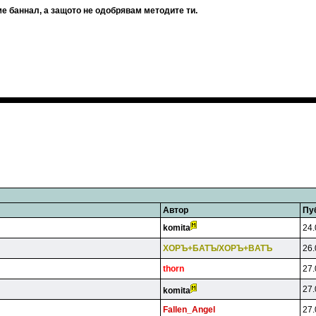
ме баннал, а защото не одобрявам методите ти.
Автор
Пу
komita
24.
XOPЪ+БATЪ/XOPЪ+BATЪ
26.
thorn
27.
27.
komita
Fallen_Angel
27.