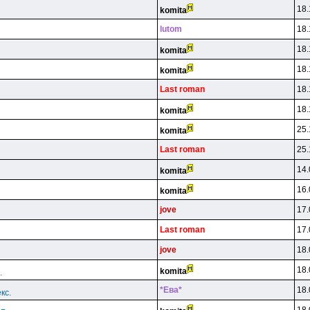
18.
komita
lutom
18.
18.
komita
18.
komita
Last roman
18.
18.
komita
25.
komita
Last roman
25.
14.
komita
16.
komita
jove
17.
Last roman
17.
jove
18.
18.
komita
.
*Eвa*
18.
кс.