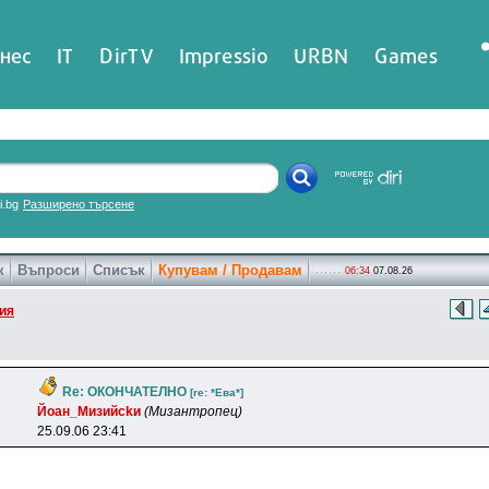
нес
IT
DirTV
Impressio
URBN
Games
ri.bg
Разширено търсене
к
Въпроси
Списък
Купувам / Продавам
06:34
07.08.26
ия
Re: ОКОНЧАТЕЛНО
[re: *Eвa*]
Йoaн_Mизийckи
(Мизантропец)
25.09.06 23:41