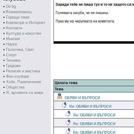
Заради тебе не пиша тук и то не защото си 
•
Dir.bg
•
Взаимопомощ
Голямата загуба, че не пишеш.
•
Горещи теми
Пука му на черупката на комитата.
•
Компютри и Интернет
•
Контакти
•
Култура и изкуство
•
Мнения
•
Наука
•
Политика, Свят
•
Спорт
•
Техника
•
Градове
•
Религия и мистика
•
Фен клубове
•
Хоби, Развлечения
Цялата тема
•
Общества
Тема
•
Я, архивите са живи
ОБЯВИ И ВЪПРОСИ
Re: ОБЯВИ И ВЪПРОСИ
Re: ОБЯВИ И ВЪПРОСИ
Re: ОБЯВИ И ВЪПРОСИ
Re: ОБЯВИ И ВЪПРОСИ