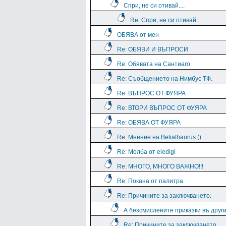
Спри, не си отивай....
Re: Спри, не си отивай....
ОБЯВА от мен
Re: ОБЯВИ И ВЪПРОСИ
Re: Обявата на Сантиаго
Re: Съобщението на Нимбус ТФ.
Re: ВЪПРОС ОТ ФУЯРА
Re: ВТОРИ ВЪПРОС ОТ ФУЯРА
Re: ОБЯВА ОТ ФУЯРА
Re: Мнение на Beliathaurus ()
Re: Молба от eledigi
Re: МНОГО, МНОГО ВАЖНО!!!
Re: Покана от палитра.
Re: Причините за заключването.
А безсмислените приказки въ дру
Re: Причините за заключването.