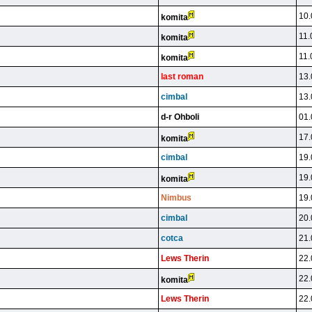
10.
komita
11.
komita
11.
komita
last roman
13.
cimbal
13.
d-r Ohboli
01.
17.
komita
cimbal
19.
19.
komita
Nimbus
19.
cimbal
20.
cotca
21.
Lews Therin
22.
22.
komita
Lews Therin
22.