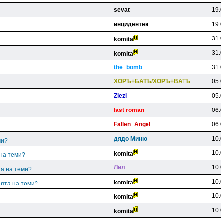
sevat
19.
инцидeнтeн
19.
31.
komita
31.
komita
the_bomb
31.
XOPЪ+БATЪ/XOPЪ+BATЪ
05.
Ziezi
05.
last roman
06.
Fallen_Angel
06.
дядo Mиню
10.
ми?
10.
komita
 на теми?
Лил
10.
та на теми?
10.
komita
ията на теми?
10.
komita
10.
komita