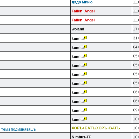
дядo Mиню
11.
Fallen_Angel
11.
Fallen_Angel
11.
woland
17.
31.
komita
04.
komita
05.
komita
05.
komita
05.
komita
05.
komita
06.
komita
06.
komita
09.
komita
10.
komita
XOPЪ+БATЪ/XOPЪ+BATЪ
10.
ги теми подминавашъ
Nimbus-TF
10.