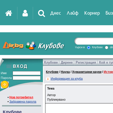
Днес
Лайф
Корнер
Биз
търси в
Клубове
di
Клубове
Дирене
Регистрация
Кой е ту
Клубове
/
Наука
/
Хуманитарни науки
/
Истор
Име
Парола
Информация за клуба
Тема
Автор
•
Нов потребител
Публикувано
•
Забравена парола
Клубове