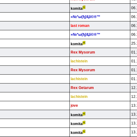
06.
komita
»№*ы{ђ}lЏї©®™
06.
last roman
06.
»№*ы{ђ}lЏї©®™
06.
25.
komita
Rex Mysorum
01.
lachistein
01.
Rex Mysorum
01.
lachistein
01.
Rex Getarum
12.
lachistein
12.
jove
13.
13.
komita
13.
komita
13.
komita