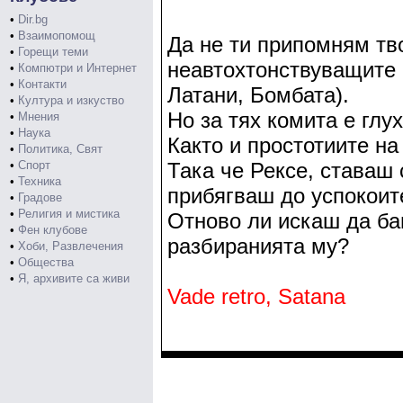
•
Dir.bg
•
Взаимопомощ
Да не ти припомням тв
•
Горещи теми
неавтохтонствуващите 
•
Компютри и Интернет
•
Контакти
Латани, Бомбата).
•
Култура и изкуство
Но за тях комита е глух
•
Мнения
•
Наука
Както и простотиите на
•
Политика, Свят
•
Спорт
Така че Рексе, ставаш
•
Техника
прибягваш до успокоит
•
Градове
•
Религия и мистика
Отново ли искаш да ба
•
Фен клубове
разбиранията му?
•
Хоби, Развлечения
•
Общества
•
Я, архивите са живи
Vade retro, Satana