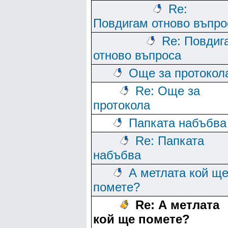
Re:
Повдигам отново въпро
Re: Повдиг
отново въпроса
Още за протокол
Re: Още за
протокола
Папката набъбва
Re: Папката
набъбва
А метлата кой щ
помете?
Re: А метлата
кой ще помете?