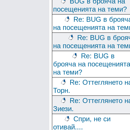
BUG в брояча на
посещенията на теми?
Re: BUG в брояч
на посещенията на тем
Re: BUG в броя
на посещенията на тем
Re: BUG в
брояча на посещеният
на теми?
Re: Оттеглянето н
Торн.
Re: Оттеглянето н
Зиези.
Спри, не си
отивай....