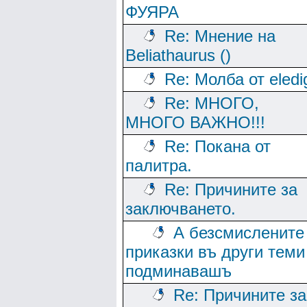
ФУЯРА
Re: Мнение на
Beliathaurus ()
Re: Молба от eledi
Re: МНОГО,
МНОГО ВАЖНО!!!
Re: Покана от
палитра.
Re: Причините за
заключването.
А безсмислените
приказки въ други теми
подминавашъ
Re: Причините за