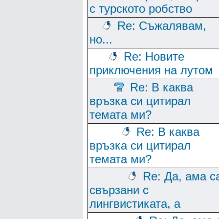
с турското робство
Re: Съжалявам,
но...
Re: Новите
приключения на лутом
Re: В каква
връзка си цитирал
темата ми?
Re: В каква
връзка си цитирал
темата ми?
Re: Да, ама с
свързани с
лингвистиката, а