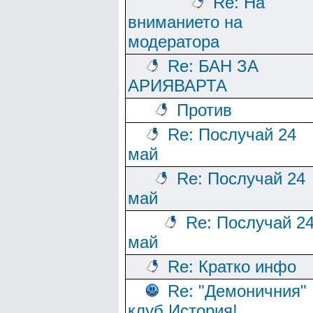
Re: На
вниманието на
модератора
Re: БАН ЗА
АРИЯВАРТА
Против
Re: Послучай 24
май
Re: Послучай 24
май
Re: Послучай 2
май
Re: Кратко инфо
Re: "Демоничния"
клуб История!