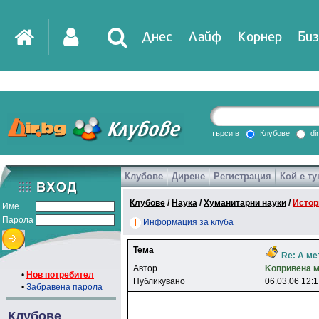
Днес
Лайф
Корнер
Биз
IT
DirTV
Impressio
търси в
Клубове
di
Клубове
Дирене
Регистрация
Кой е ту
Games
Клубове
/
Наука
/
Хуманитарни науки
/
Истор
Име
Парола
Информация за клуба
Тема
Re: А ме
Автор
Koпpивeнa 
•
Нов потребител
Публикувано
06.03.06 12:
•
Забравена парола
Клубове