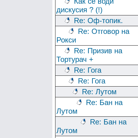
Как се води
дискусия ? (!)
Re: Оф-топик.
Re: Отговор на
Рокси
Re: Призив на
Тортурач +
Re: Гога
Re: Гога
Re: Лутом
Re: Бан на
Лутом
Re: Бан на
Лутом