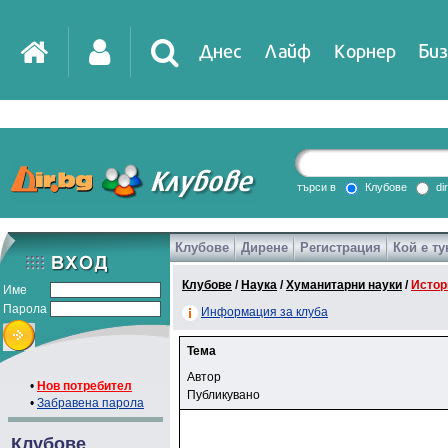
Днес
Лайф
Корнер
Биз
търси в
Клубове
di
Клубове
Дирене
Регистрация
Кой е ту
Клубове
/
Наука
/
Хуманитарни науки
/
Истор
Име
Парола
Информация за клуба
Тема
Автор
•
Нов потребител
Публикувано
•
Забравена парола
Клубове