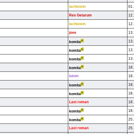
lachistein
01.
Rex Getarum
12.
lachistein
12.
jove
13.
13.
komita
13.
komita
13.
komita
18.
komita
lutom
18.
18.
komita
18.
komita
Last roman
18.
18.
komita
25.
komita
Last roman
25.