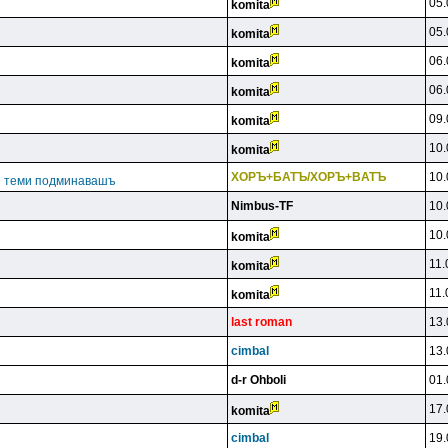
05.
komita
05.
komita
06.
komita
06.
komita
09.
komita
10.
komita
XOPЪ+БATЪ/XOPЪ+BATЪ
10.
ги теми подминавашъ
Nimbus-TF
10.
10.
komita
11.
komita
11.
komita
last roman
13.
cimbal
13.
d-r Ohboli
01.
17.
komita
cimbal
19.