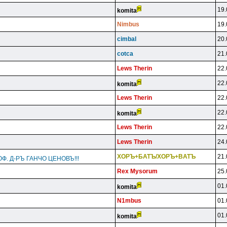
19.
komita
Nimbus
19.
cimbal
20.
cotca
21.
Lews Therin
22.
22.
komita
Lews Therin
22.
22.
komita
Lews Therin
22.
Lews Therin
24.
XOPЪ+БATЪ/XOPЪ+BATЪ
21.
Ф. Д-РЪ ГАНЧО ЦЕНОВЪ!!!
Rex Mysorum
25.
01.
komita
N1mbus
01.
01.
komita