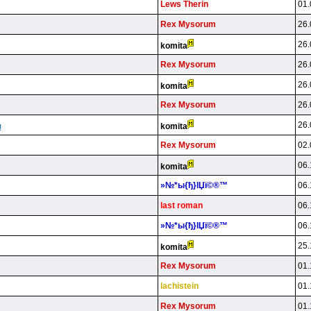
Lews Therin
01.
Rex Mysorum
26.
26.
komita
Rex Mysorum
26.
26.
komita
Rex Mysorum
26.
26.
komita
!
Rex Mysorum
02.
06.
komita
»№*ы{ђ}lЏї©®™
06.
last roman
06.
»№*ы{ђ}lЏї©®™
06.
25.
komita
Rex Mysorum
01.
lachistein
01.
Rex Mysorum
01.