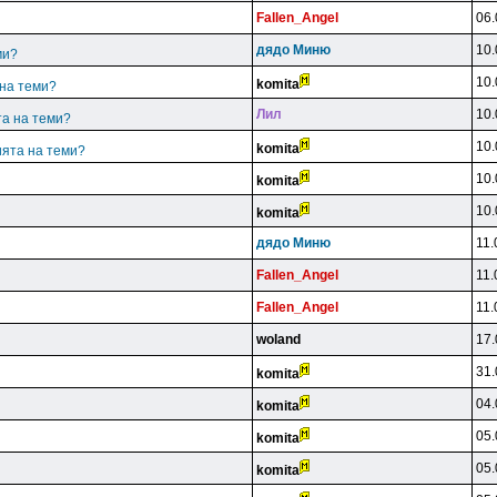
Fallen_Angel
06.
дядo Mиню
10.
ми?
10.
komita
 на теми?
Лил
10.
та на теми?
10.
komita
ията на теми?
10.
komita
10.
komita
дядo Mиню
11.
Fallen_Angel
11.
Fallen_Angel
11.
woland
17.
31.
komita
04.
komita
05.
komita
05.
komita