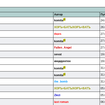
Автор
Пу
komita
24.
XOPЪ+БATЪ/XOPЪ+BATЪ
26.
thorn
27.
27.
komita
Fallen_Angel
27.
sevat
19.
инцидeнтeн
19.
31.
komita
31.
komita
the_bomb
31.
XOPЪ+БATЪ/XOPЪ+BATЪ
05.
Ziezi
05.
last roman
06.