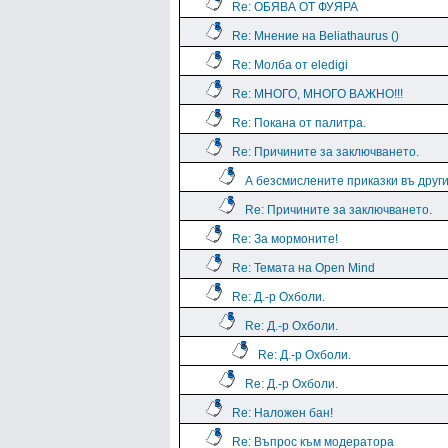
Re: ОБЯВА ОТ ФУЯРА
Re: Мнение на Beliathaurus ()
Re: Молба от eledigi
Re: МНОГО, МНОГО ВАЖНО!!!
Re: Покана от палитра.
Re: Причините за заключването.
А безсмислените приказки въ дру
Re: Причините за заключването.
Re: За мормоните!
Re: Темата на Open Mind
Re: Д.-р Охболи.
Re: Д.-р Охболи.
Re: Д.-р Охболи.
Re: Д.-р Охболи.
Re: Наложен бан!
Re: Въпрос към модератора