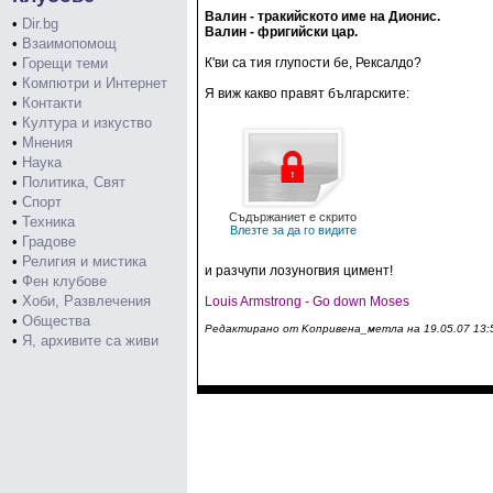
Валин - тракийското име на Дионис.
•
Dir.bg
Валин - фригийски цар.
•
Взаимопомощ
•
Горещи теми
К'ви са тия глупости бе, Рексалдо?
•
Компютри и Интернет
Я виж какво правят българските:
•
Контакти
•
Култура и изкуство
•
Мнения
•
Наука
•
Политика, Свят
•
Спорт
Съдържаниет е скрито
•
Техника
Влезте за да го видите
•
Градове
•
Религия и мистика
и разчупи лозуногвия цимент!
•
Фен клубове
•
Хоби, Развлечения
Louis Armstrong - Go down Moses
•
Общества
Редактирано от Koпpивeнa_мeтлa на 19.05.07 13:
•
Я, архивите са живи