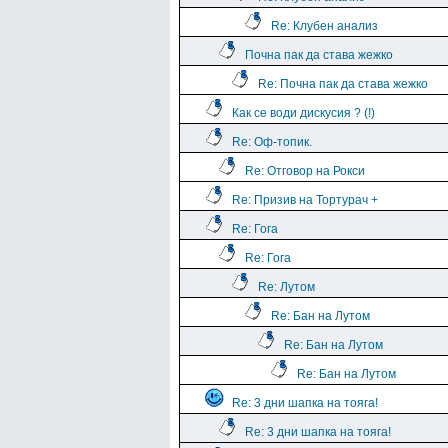
Re: Клубен анализ
Почна пак да става жежко
Re: Почна пак да става жежко
Как се води дискусия ? (!)
Re: Оф-топик.
Re: Отговор на Рокси
Re: Призив на Тортурач +
Re: Гога
Re: Гога
Re: Лутом
Re: Бан на Лутом
Re: Бан на Лутом
Re: Бан на Лутом
Re: 3 дни шапка на тояга!
Re: 3 дни шапка на тояга!