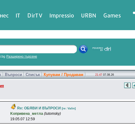
нес
IT
DirTV
Impressio
URBN
Games
ri.bg
Разширено търсене
к
Въпроси
Списък
Купувам / Продавам
21:47
07.08.26
ия
Re: ОБЯВИ И ВЪПРОСИ
[re: Valin]
Koпpивeнa_мeтлa
(lutomsky)
19.05.07 12:59