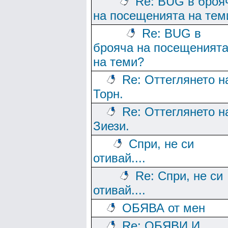
Re: BUG в броя
на посещенията на тем
Re: BUG в
брояча на посещеният
на теми?
Re: Оттеглянето н
Торн.
Re: Оттеглянето н
Зиези.
Спри, не си
отивай....
Re: Спри, не си
отивай....
ОБЯВА от мен
Re: ОБЯВИ И