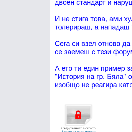
двоен стандарт и нару
И не стига това, ами х
толерираш, а нападаш 
Сега си взел отново да
се заемеш с тези фору
А ето ти един пример з
"История на гр. Бяла" о
изобщо не реагира кат
Съдържаниет е скрито
Влезте за да го видите