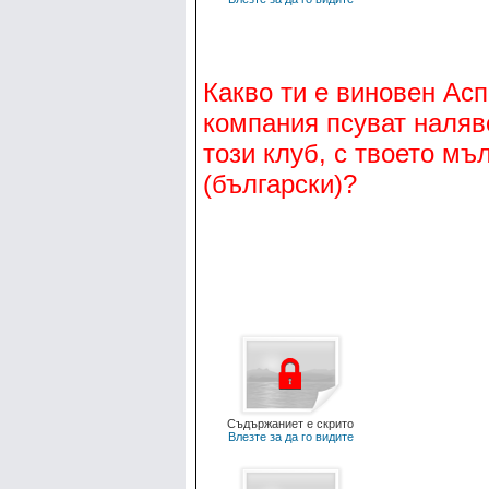
Какво ти е виновен Асп
компания псуват наляв
този клуб, с твоето мъ
(български)?
Съдържаниет е скрито
Влезте за да го видите