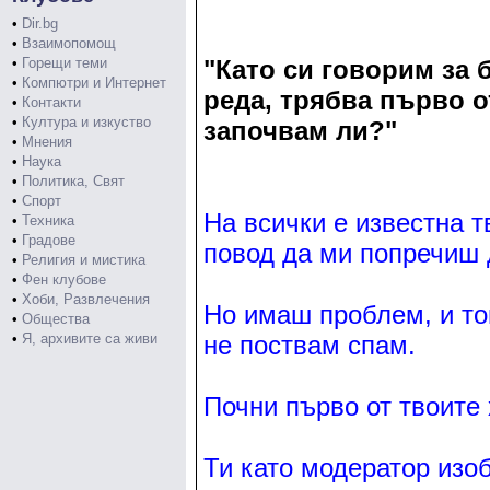
•
Dir.bg
•
Взаимопомощ
•
Горещи теми
"Като си говорим за 
•
Компютри и Интернет
реда, трябва първо о
•
Контакти
•
Култура и изкуство
започвам ли?"
•
Мнения
•
Наука
•
Политика, Свят
•
Спорт
На всички е известна 
•
Техника
•
Градове
повод да ми попречиш 
•
Религия и мистика
•
Фен клубове
•
Хоби, Развлечения
Но имаш проблем, и той
•
Общества
•
Я, архивите са живи
не поствам спам.
Почни първо от твоите 
Ти като модератор изо