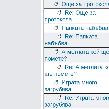
Още за протокол
Re: Още за
протокола
Папката набъбва
Re: Папката
набъбва
А метлата кой щ
помете?
Re: А метлата к
ще помете?
Играта много
загрубява
Re: Играта мног
загрубява