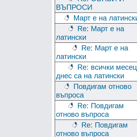
ВЪПРОСИ
Март е на латинск
Re: Март е на
латински
Re: Март е на
латински
Re: всички месе
днес са на латински
Повдигам отново
въпроса
Re: Повдигам
отново въпроса
Re: Повдигам
отново въпроса