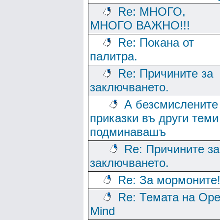
Re: МНОГО,
МНОГО ВАЖНО!!!
Re: Покана от
палитра.
Re: Причините за
заключването.
А безсмислените
приказки въ други теми
подминавашъ
Re: Причините за
заключването.
Re: За мормоните
Re: Темата на Op
Mind