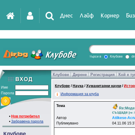
Днес
Лайф
Корнер
Биз
IT
DirTV
Impressio
търси в
Клубове
di
Клубове
Дирене
Регистрация
Кой е ту
Games
Клубове
/
Наука
/
Хуманитарни науки
/
Истор
Име
Парола
Информация за клуба
Тема
Re:Модер
създаде
[re:
•
Нов потребител
Автор
Atilkese-Ac
•
Забравена парола
Публикувано
04.11.06 15:3
Клубове