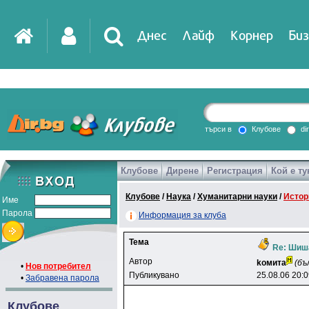
Днес
Лайф
Корнер
Биз
IT
DirTV
Impressio
търси в
Клубове
di
Клубове
Дирене
Регистрация
Кой е ту
Games
Клубове
/
Наука
/
Хуманитарни науки
/
Истор
Име
Парола
Информация за клуба
Тема
Re: Шиш
Автор
koмитa
(бъ
•
Нов потребител
Публикувано
25.08.06 20:
•
Забравена парола
Клубове