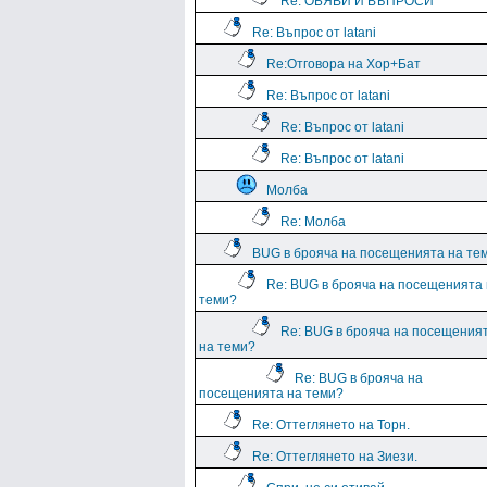
Re: ОБЯВИ И ВЪПРОСИ
Re: Въпрос от latani
Re:Отговора на Хор+Бат
Re: Въпрос от latani
Re: Въпрос от latani
Re: Въпрос от latani
Молба
Re: Молба
BUG в брояча на посещенията на те
Re: BUG в брояча на посещенията
теми?
Re: BUG в брояча на посещения
на теми?
Re: BUG в брояча на
посещенията на теми?
Re: Оттеглянето на Торн.
Re: Оттеглянето на Зиези.