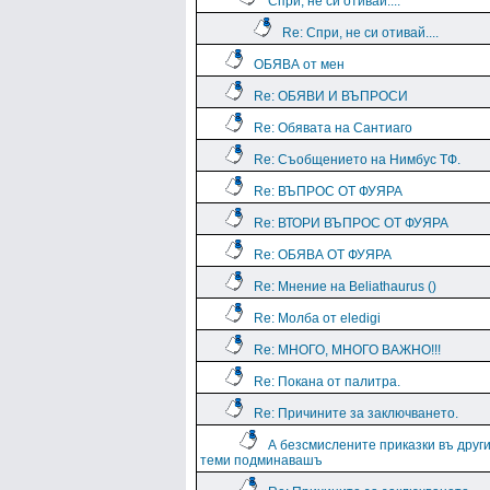
Спри, не си отивай....
Re: Спри, не си отивай....
ОБЯВА от мен
Re: ОБЯВИ И ВЪПРОСИ
Re: Обявата на Сантиаго
Re: Съобщението на Нимбус ТФ.
Re: ВЪПРОС ОТ ФУЯРА
Re: ВТОРИ ВЪПРОС ОТ ФУЯРА
Re: ОБЯВА ОТ ФУЯРА
Re: Мнение на Beliathaurus ()
Re: Молба от eledigi
Re: МНОГО, МНОГО ВАЖНО!!!
Re: Покана от палитра.
Re: Причините за заключването.
А безсмислените приказки въ друг
теми подминавашъ