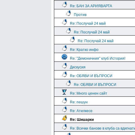
Re: БАН ЗА АРИЯВАРТА
Против
Re: Послучай 24 май
Re: Послучай 24 май
Re: Послучай 24 май
Re: Кратко инфо
Re: "Демоничния" клуб История!
Дискусия
Re: ОБЯВИ И ВЪПРОСИ
Re: ОБЯВИ И ВЪПРОСИ
Re: Много ценен сайт
Re: пешун
Re: Атилкесе
Re: Шишарки
Re: Всички банове в клуба са вдигнат