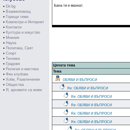
Бана ти е махнат.
•
Dir.bg
•
Взаимопомощ
•
Горещи теми
•
Компютри и Интернет
•
Контакти
•
Култура и изкуство
•
Мнения
•
Наука
•
Политика, Свят
•
Спорт
•
Техника
•
Градове
Цялата тема
•
Религия и мистика
Тема
•
Фен клубове
•
Хоби, Развлечения
ОБЯВИ И ВЪПРОСИ
•
Общества
Re: ОБЯВИ И ВЪПРОСИ
•
Я, архивите са живи
Re: ОБЯВИ И ВЪПРОСИ
Re: ОБЯВИ И ВЪПРОСИ
Re: ОБЯВИ И ВЪПРОСИ
Re: ОБЯВИ И ВЪПРОСИ