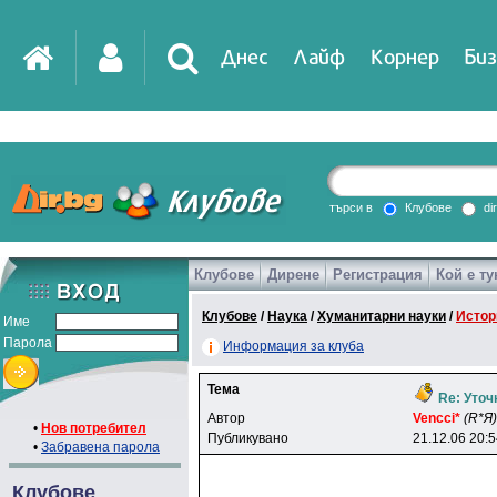
Днес
Лайф
Корнер
Биз
IT
DirTV
Impressio
търси в
Клубове
di
Клубове
Дирене
Регистрация
Кой е ту
Games
Клубове
/
Наука
/
Хуманитарни науки
/
Истор
Име
Парола
Информация за клуба
Тема
Re: Уточ
Автор
Vencci*
(R*Я)
•
Нов потребител
Публикувано
21.12.06 20:
•
Забравена парола
Клубове