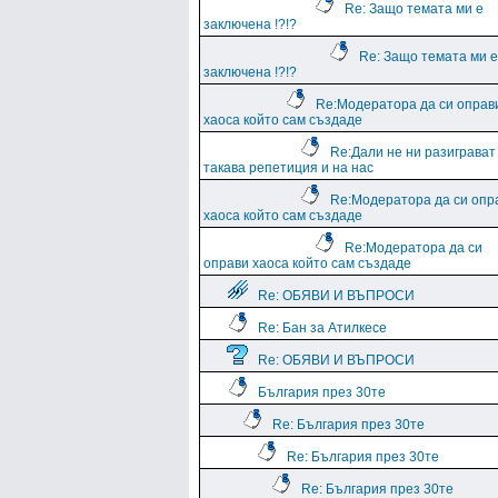
Re: Защо темата ми е
заключена !?!?
Re: Защо темата ми е
заключена !?!?
Re:Модератора да си оправ
хаоса който сам създаде
Re:Дали не ни разиграват
такава репетиция и на нас
Re:Модератора да си опр
хаоса който сам създаде
Re:Модератора да си
оправи хаоса който сам създаде
Re: ОБЯВИ И ВЪПРОСИ
Re: Бан за Атилкесе
Re: ОБЯВИ И ВЪПРОСИ
България през 30те
Re: България през 30те
Re: България през 30те
Re: България през 30те