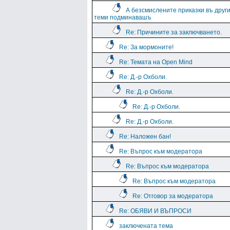
А безсмислените приказки въ друг
теми подминавашъ
Re: Причините за заключването.
Re: За мормоните!
Re: Темата на Open Mind
Re: Д.-р Охболи.
Re: Д.-р Охболи.
Re: Д.-р Охболи.
Re: Д.-р Охболи.
Re: Наложен бан!
Re: Въпрос към модератора
Re: Въпрос към модератора
Re: Въпрос към модератора
Re: Отговор за модератора
Re: ОБЯВИ И ВЪПРОСИ
заключената тема