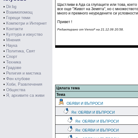
Щастливи в Ада са глупаците или това, коет
•
Dir.bg
все още "Живот на Земята", но с множеството
•
Взаимопомощ
много и премного неуредените си условности
•
Горещи теми
Привет !
•
Компютри и Интернет
•
Контакти
Редактирано от Vencci* на 21.12.06 20:58.
•
Култура и изкуство
•
Мнения
•
Наука
•
Политика, Свят
•
Спорт
•
Техника
•
Градове
•
Религия и мистика
•
Фен клубове
•
Хоби, Развлечения
Цялата тема
•
Общества
Тема
•
Я, архивите са живи
ОБЯВИ И ВЪПРОСИ
Re: ОБЯВИ И ВЪПРОСИ
Re: ОБЯВИ И ВЪПРОСИ
Re: ОБЯВИ И ВЪПРОСИ