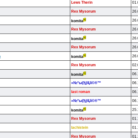
Lews Therin
01.
Rex Mysorum
26.
26.
komita
Rex Mysorum
26.
26.
komita
Rex Mysorum
26.
26.
komita
!
Rex Mysorum
02.
06.
komita
»№*ы{ђ}lЏї©®™
06.
last roman
06.
»№*ы{ђ}lЏї©®™
06.
25.
komita
Rex Mysorum
01.
lachistein
01.
Rex Mysorum
01.