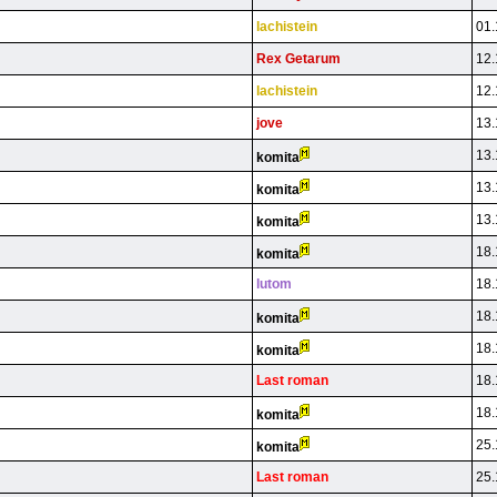
lachistein
01.
Rex Getarum
12.
lachistein
12.
jove
13.
13.
komita
13.
komita
13.
komita
18.
komita
lutom
18.
18.
komita
18.
komita
Last roman
18.
18.
komita
25.
komita
Last roman
25.