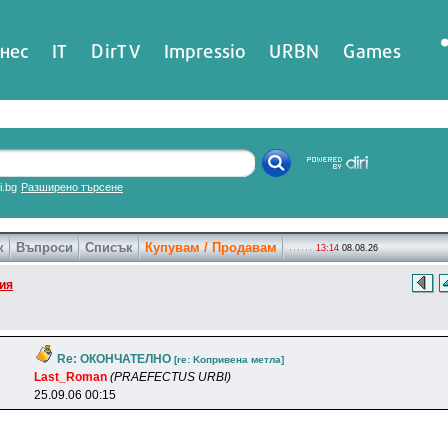
нес
IT
DirTV
Impressio
URBN
Games
ri.bg
Разширено търсене
к
Въпроси
Списък
Купувам / Продавам
13:14
08.08.26
ия
Re: ОКОНЧАТЕЛНО
[re: Koпpивeнa мeтлa]
Last_Roman
(PRAEFECTUS URBI)
25.09.06 00:15