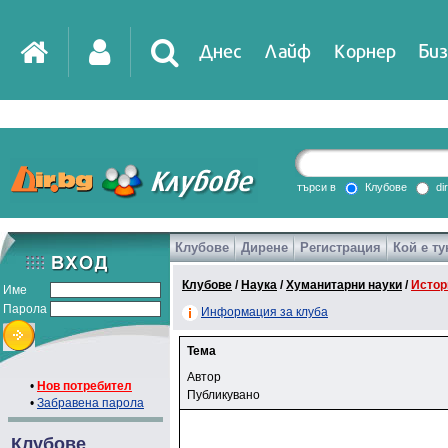
Днес
Лайф
Корнер
Биз
търси в
Клубове
di
Клубове
Дирене
Регистрация
Кой е ту
Клубове
/
Наука
/
Хуманитарни науки
/
Истор
Име
Парола
Информация за клуба
Тема
Автор
•
Нов потребител
Публикувано
•
Забравена парола
Клубове