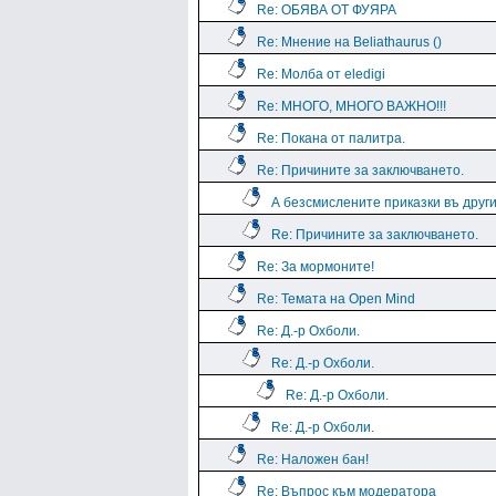
Re: ОБЯВА ОТ ФУЯРА
Re: Мнение на Beliathaurus ()
Re: Молба от eledigi
Re: МНОГО, МНОГО ВАЖНО!!!
Re: Покана от палитра.
Re: Причините за заключването.
А безсмислените приказки въ дру
Re: Причините за заключването.
Re: За мормоните!
Re: Темата на Open Mind
Re: Д.-р Охболи.
Re: Д.-р Охболи.
Re: Д.-р Охболи.
Re: Д.-р Охболи.
Re: Наложен бан!
Re: Въпрос към модератора