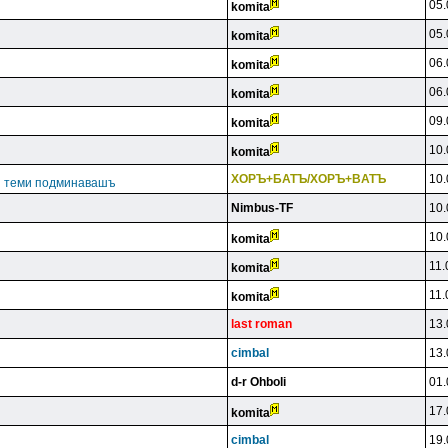
05.
komita
05.
komita
06.
komita
06.
komita
09.
komita
10.
komita
XOPЪ+БATЪ/XOPЪ+BATЪ
10.
ги теми подминавашъ
Nimbus-TF
10.
10.
komita
11.
komita
11.
komita
last roman
13.
cimbal
13.
d-r Ohboli
01.
17.
komita
cimbal
19.