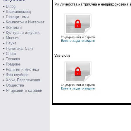
Ми личността на трибуна е неприкосновена, к
•
Dir.bg
•
Взаимопомощ
•
Горещи теми
•
Компютри и Интернет
•
Контакти
•
Култура и изкуство
Съдържаниет е скрито
•
Мнения
Влезте за да го видите
•
Наука
•
Политика, Свят
•
Спорт
Vae victis
•
Техника
•
Градове
•
Религия и мистика
•
Фен клубове
•
Хоби, Развлечения
•
Общества
Съдържаниет е скрито
Влезте за да го видите
•
Я, архивите са живи