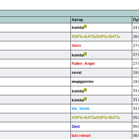
Автор
Пу
komita
24.
XOPЪ+БATЪ/XOPЪ+BATЪ
26.
thorn
27.
27.
komita
Fallen_Angel
27.
sevat
19.
инцидeнтeн
19.
31.
komita
31.
komita
the_bomb
31.
XOPЪ+БATЪ/XOPЪ+BATЪ
05.
Ziezi
05.
last roman
06.