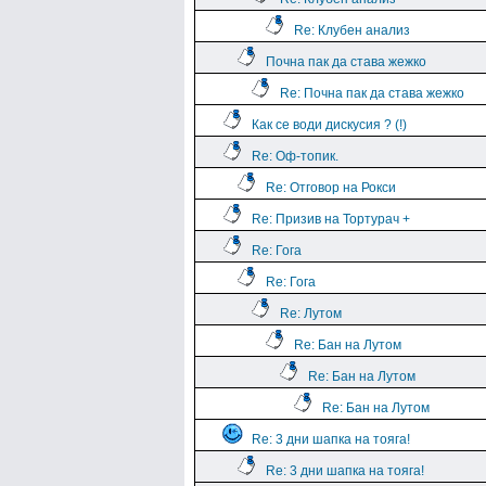
Re: Клубен анализ
Почна пак да става жежко
Re: Почна пак да става жежко
Как се води дискусия ? (!)
Re: Оф-топик.
Re: Отговор на Рокси
Re: Призив на Тортурач +
Re: Гога
Re: Гога
Re: Лутом
Re: Бан на Лутом
Re: Бан на Лутом
Re: Бан на Лутом
Re: 3 дни шапка на тояга!
Re: 3 дни шапка на тояга!