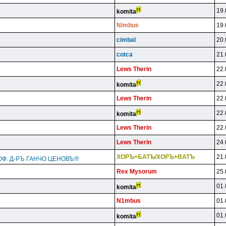
19.
komita
Nimbus
19.
cimbal
20.
cotca
21.
Lews Therin
22.
22.
komita
Lews Therin
22.
22.
komita
Lews Therin
22.
Lews Therin
24.
XOPЪ+БATЪ/XOPЪ+BATЪ
21.
Ф. Д-РЪ ГАНЧО ЦЕНОВЪ!!!
Rex Mysorum
25.
01.
komita
N1mbus
01.
01.
komita