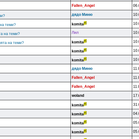
Fallen_Angel
06.
дядo Mиню
10.
ми?
10.
komita
 на теми?
Лил
10.
та на теми?
10.
komita
ията на теми?
10.
komita
10.
komita
дядo Mиню
11.
Fallen_Angel
11.
Fallen_Angel
11.
woland
17.
31.
komita
04.
komita
05.
komita
05.
komita