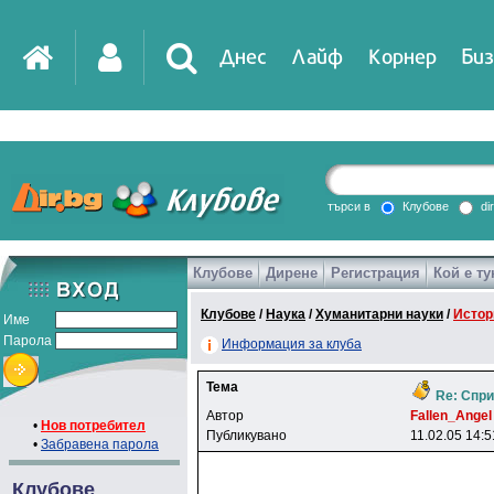
Днес
Лайф
Корнер
Биз
IT
DirTV
Impressio
търси в
Клубове
di
Клубове
Дирене
Регистрация
Кой е ту
Games
Клубове
/
Наука
/
Хуманитарни науки
/
Истор
Име
Парола
Информация за клуба
Тема
Re: Спри,
Автор
Fallen_Angel
•
Нов потребител
Публикувано
11.02.05 14:5
•
Забравена парола
Клубове