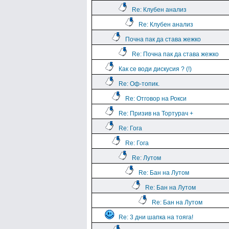
Re: Клубен анализ
Re: Клубен анализ
Почна пак да става жежко
Re: Почна пак да става жежко
Как се води дискусия ? (!)
Re: Оф-топик.
Re: Отговор на Рокси
Re: Призив на Тортурач +
Re: Гога
Re: Гога
Re: Лутом
Re: Бан на Лутом
Re: Бан на Лутом
Re: Бан на Лутом
Re: 3 дни шапка на тояга!