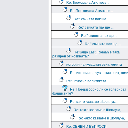
Re: Тюркомана Атилкесе...
Re: Тюркомана Атилкесе...
Re:" свинята пак ще ...
Re:" свинята пак ще ...
Re:" свинята пак ще ...
Re:" свинята пак ще ...
Re:Защо Last_Roman e така
разярен от новината?
история на чувашкия език, комита
Re: история на чувашкия език, ком
Re: Относно политиката.
Re: Предизборно ли се толерират
фашистите?
Re: както казваме в Шоплука,
Re: както казваме в Шоплука,
Re: както казваме в Шоплука,
Re: ОБЯВИ И ВЪПРОСИ