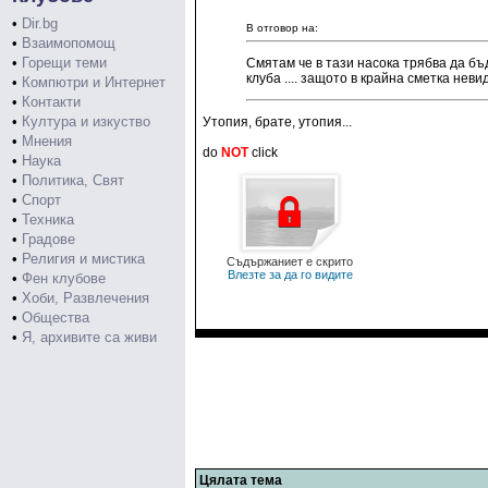
•
Dir.bg
В отговор на:
•
Взаимопомощ
•
Горещи теми
Смятам че в тази насока трябва да бъ
клуба .... защото в крайна сметка нев
•
Компютри и Интернет
•
Контакти
•
Култура и изкуство
Утопия, брате, утопия...
•
Мнения
do
NOT
click
•
Наука
•
Политика, Свят
•
Спорт
•
Техника
•
Градове
•
Религия и мистика
Съдържаниет е скрито
Влезте за да го видите
•
Фен клубове
•
Хоби, Развлечения
•
Общества
•
Я, архивите са живи
Цялата тема