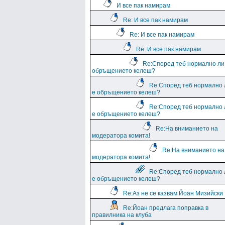
И все пак намирам
Re: И все пак намирам
Re: И все пак намирам
Re: И все пак намирам
Re:Според теб нормално ли
обръщението келеш?
Re:Според теб нормално 
е обръщението келеш?
Re:Според теб нормално 
е обръщението келеш?
Re:На вниманието на
модератора комита!
Re:На вниманието на
модератора комита!
Re:Според теб нормално 
е обръщението келеш?
Re:Аз не се казвам Йоан Мизийски
Re:Йоан предлага поправка в
правилника на клуба