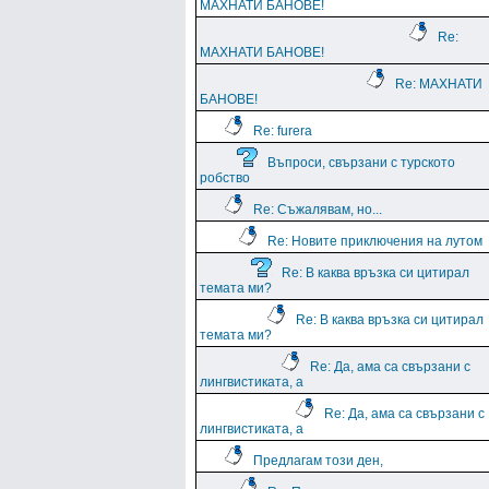
МАХНАТИ БАНОВЕ!
Re:
МАХНАТИ БАНОВЕ!
Re: МАХНАТИ
БАНОВЕ!
Re: furera
Въпроси, свързани с турското
робство
Re: Съжалявам, но...
Re: Новите приключения на лутом
Re: В каква връзка си цитирал
темата ми?
Re: В каква връзка си цитирал
темата ми?
Re: Да, ама са свързани с
лингвистиката, а
Re: Да, ама са свързани с
лингвистиката, а
Предлагам този ден,