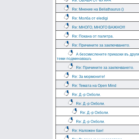
Re: ОБЯВА ОТ ФУЯРА
Re: Мнение на Beliathaurus ()
Re: Молба от eledigi
Re: МНОГО, МНОГО ВАЖНО!!!
Re: Покана от палитра.
Re: Причините за заключването.
А безсмислените приказки въ друг
теми подминавашъ
Re: Причините за заключването.
Re: За мормоните!
Re: Темата на Open Mind
Re: Д.-р Охболи.
Re: Д.-р Охболи.
Re: Д.-р Охболи.
Re: Д.-р Охболи.
Re: Наложен бан!