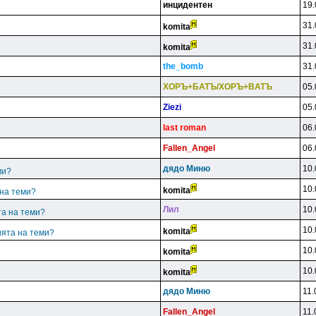
инцидeнтeн
19.
31.
komita
31.
komita
the_bomb
31.
XOPЪ+БATЪ/XOPЪ+BATЪ
05.
Ziezi
05.
last roman
06.
Fallen_Angel
06.
дядo Mиню
10.
ми?
10.
komita
 на теми?
Лил
10.
та на теми?
10.
komita
ията на теми?
10.
komita
10.
komita
дядo Mиню
11.
Fallen_Angel
11.