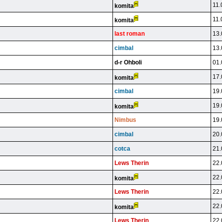
11.
komita
11.
komita
last roman
13.
cimbal
13.
d-r Ohboli
01.
17.
komita
cimbal
19.
19.
komita
Nimbus
19.
cimbal
20.
cotca
21.
Lews Therin
22.
22.
komita
Lews Therin
22.
22.
komita
Lews Therin
22.