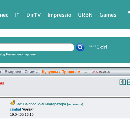
нес
IT
DirTV
Impressio
URBN
Games
ri.bg
Разширено търсене
к
Въпроси
Списък
Купувам / Продавам
09:22
07.08.26
ия
Re: Въпрос към модератора
[re: komita]
cimbal
(новак)
19.04.05 16:10