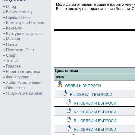
Моля да ми отговорите защо е изтрито мнени
•
Dir.bg
В него писах да се гордеем че сме българи. 
•
Взаимопомощ
•
Горещи теми
•
Компютри и Интернет
•
Контакти
•
Култура и изкуство
•
Мнения
•
Наука
•
Политика, Свят
•
Спорт
•
Техника
•
Градове
Цялата тема
•
Религия и мистика
•
Фен клубове
Тема
•
Хоби, Развлечения
ОБЯВИ И ВЪПРОСИ
•
Общества
•
Я, архивите са живи
Re: ОБЯВИ И ВЪПРОСИ
Re: ОБЯВИ И ВЪПРОСИ
Re: ОБЯВИ И ВЪПРОСИ
Re: ОБЯВИ И ВЪПРОСИ
Re: ОБЯВИ И ВЪПРОСИ