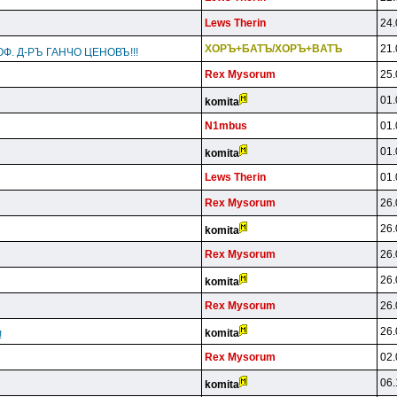
Lews Therin
24.
XOPЪ+БATЪ/XOPЪ+BATЪ
21.
Ф. Д-РЪ ГАНЧО ЦЕНОВЪ!!!
Rex Mysorum
25.
01.
komita
N1mbus
01.
01.
komita
Lews Therin
01.
Rex Mysorum
26.
26.
komita
Rex Mysorum
26.
26.
komita
Rex Mysorum
26.
26.
komita
!
Rex Mysorum
02.
06.
komita