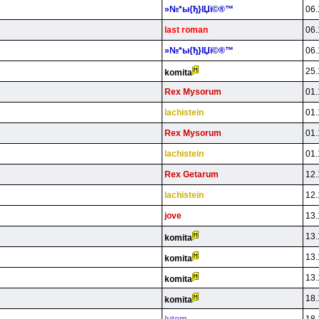
»№*ы{ђ}lЏї©®™
06.
last roman
06.
»№*ы{ђ}lЏї©®™
06.
25.
komita
Rex Mysorum
01.
lachistein
01.
Rex Mysorum
01.
lachistein
01.
Rex Getarum
12.
lachistein
12.
jove
13.
13.
komita
13.
komita
13.
komita
18.
komita