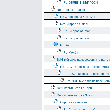
Re: ОБЯВИ И ВЪПРОСИ
Re: Въпрос от latani
Re:Отговора на Хор+Бат
Re: Въпрос от latani
Re: Въпрос от latani
Re: Въпрос от latani
Молба
Re: Молба
BUG в брояча на посещенията на те
Re: BUG в брояча на посещенията
Re: BUG в брояча на посещения
Re: BUG в брояча на посещен
Re: Оттеглянето на Торн.
Re: Оттеглянето на Зиези.
Спри, не си отивай....
Re: Спри, не си отивай....