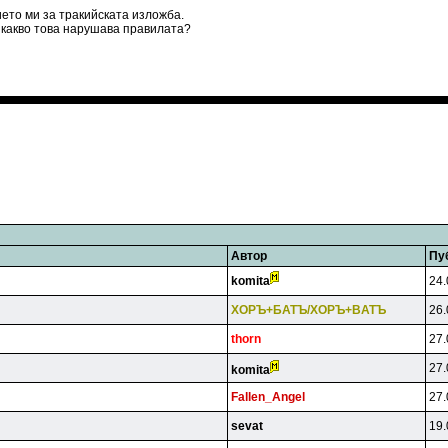
ето ми за тракийската изложба.
С какво това нарушава правилата?
Автор
Пу
komita
24.
XOPЪ+БATЪ/XOPЪ+BATЪ
26.
thorn
27.
27.
komita
Fallen_Angel
27.
sevat
19.