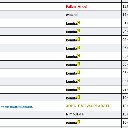
Fallen_Angel
11.
woland
17.
31.
komita
04.
komita
05.
komita
05.
komita
05.
komita
05.
komita
06.
komita
06.
komita
09.
komita
10.
komita
XOPЪ+БATЪ/XOPЪ+BATЪ
10.
ги теми подминавашъ
Nimbus-TF
10.
10.
komita