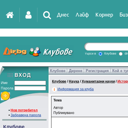
Днес
Лайф
Корнер
Биз
търси в
Клубове
di
Клубове
Дирене
Регистрация
Кой е ту
Клубове
/
Наука
/
Хуманитарни науки
/
Истор
Име
Парола
Информация за клуба
Тема
Автор
•
Нов потребител
Публикувано
•
Забравена парола
Клубове