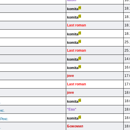
lutom
18.
18.
komita
18.
komita
Last roman
18.
18.
komita
25.
komita
Last roman
25.
14.
komita
16.
komita
jove
17.
Last roman
17.
jove
18.
18.
komita
.
*Eвa*
18.
кс.
18.
komita
Рекс.
Бoжoмил
18.
.