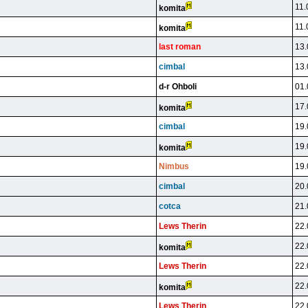
11.
komita
11.
komita
last roman
13.
cimbal
13.
d-r Ohboli
01.
17.
komita
cimbal
19.
19.
komita
Nimbus
19.
cimbal
20.
cotca
21.
Lews Therin
22.
22.
komita
Lews Therin
22.
22.
komita
Lews Therin
22.