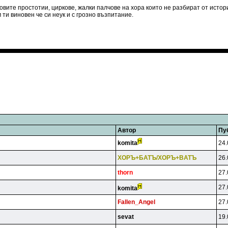
товите простотии, циркове, жалки палчове на хора които не разбират от исто
и виновен че си неук и с грозно възпитание.
Автор
Пу
komita
24.
XOPЪ+БATЪ/XOPЪ+BATЪ
26.
thorn
27.
27.
komita
Fallen_Angel
27.
sevat
19.