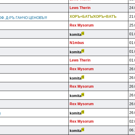
Lews Therin
24.
XOPЪ+БATЪ/XOPЪ+BATЪ
21.
Ф. Д-РЪ ГАНЧО ЦЕНОВЪ!!!
Rex Mysorum
25.
01.
komita
N1mbus
01.
01.
komita
Lews Therin
01.
Rex Mysorum
26.
26.
komita
Rex Mysorum
26.
26.
komita
Rex Mysorum
26.
26.
komita
!
Rex Mysorum
02.
06.
komita