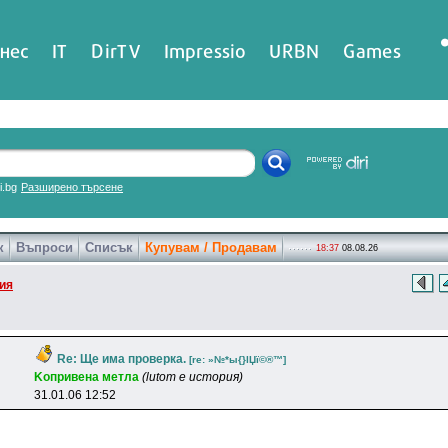
нес
IT
DirTV
Impressio
URBN
Games
ri.bg
Разширено търсене
к
Въпроси
Списък
Купувам / Продавам
18:37
08.08.26
ия
Re: Ще има проверка.
[re: »№*ы{}lЏї©®™]
Koпpивeнa мeтлa
(lutom е история)
31.01.06 12:52