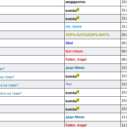
инцидeнтeн
19.
31.
komita
31.
komita
the_bomb
31.
XOPЪ+БATЪ/XOPЪ+BATЪ
05.
Ziezi
05.
last roman
06.
Fallen_Angel
06.
дядo Mиню
10.
ми?
10.
komita
 на теми?
Лил
10.
та на теми?
10.
komita
ията на теми?
10.
komita
10.
komita
дядo Mиню
11.
Fallen_Angel
11.