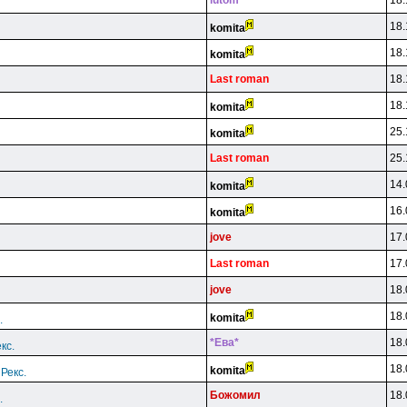
lutom
18.
18.
komita
18.
komita
Last roman
18.
18.
komita
25.
komita
Last roman
25.
14.
komita
16.
komita
jove
17.
Last roman
17.
jove
18.
18.
komita
.
*Eвa*
18.
кс.
18.
komita
Рекс.
Бoжoмил
18.
.