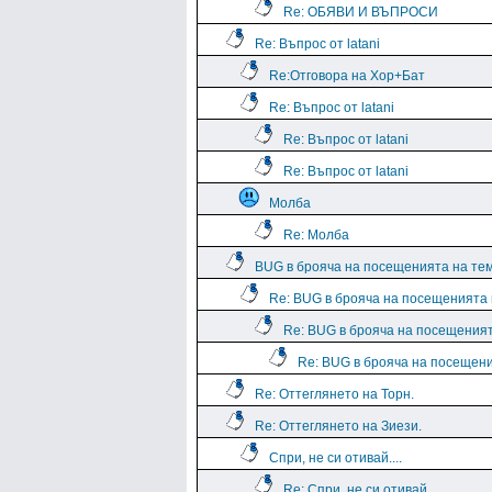
Re: ОБЯВИ И ВЪПРОСИ
Re: Въпрос от latani
Re:Отговора на Хор+Бат
Re: Въпрос от latani
Re: Въпрос от latani
Re: Въпрос от latani
Молба
Re: Молба
BUG в брояча на посещенията на те
Re: BUG в брояча на посещенията
Re: BUG в брояча на посещения
Re: BUG в брояча на посещен
Re: Оттеглянето на Торн.
Re: Оттеглянето на Зиези.
Спри, не си отивай....
Re: Спри, не си отивай....