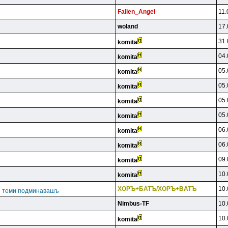
Fallen_Angel
11.
woland
17.
31.
komita
04.
komita
05.
komita
05.
komita
05.
komita
05.
komita
06.
komita
06.
komita
09.
komita
10.
komita
XOPЪ+БATЪ/XOPЪ+BATЪ
10.
ги теми подминавашъ
Nimbus-TF
10.
10.
komita