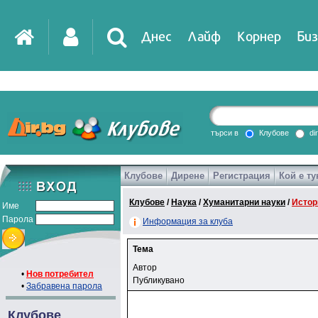
Днес
Лайф
Корнер
Биз
търси в
Клубове
di
Клубове
Дирене
Регистрация
Кой е ту
Клубове
/
Наука
/
Хуманитарни науки
/
Истор
Име
Парола
Информация за клуба
Тема
Автор
•
Нов потребител
Публикувано
•
Забравена парола
Клубове