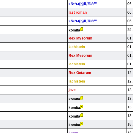
»№*ы{ђ}lЏї©®™
06.
last roman
06.
»№*ы{ђ}lЏї©®™
06.
25.
komita
Rex Mysorum
01.
lachistein
01.
Rex Mysorum
01.
lachistein
01.
Rex Getarum
12.
lachistein
12.
jove
13.
13.
komita
13.
komita
13.
komita
18.
komita