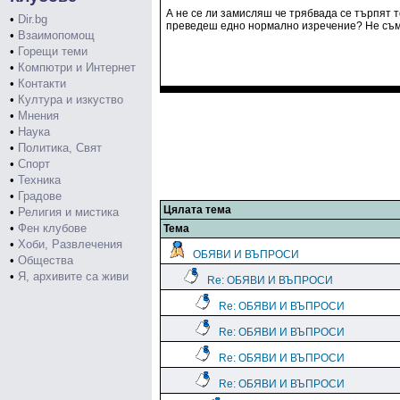
А не се ли замисляш че трябвада се търпят 
•
Dir.bg
преведеш едно нормално изречение? Не съм т
•
Взаимопомощ
•
Горещи теми
•
Компютри и Интернет
•
Контакти
•
Култура и изкуство
•
Мнения
•
Наука
•
Политика, Свят
•
Спорт
•
Техника
•
Градове
Цялата тема
•
Религия и мистика
•
Фен клубове
Тема
•
Хоби, Развлечения
ОБЯВИ И ВЪПРОСИ
•
Общества
•
Я, архивите са живи
Re: ОБЯВИ И ВЪПРОСИ
Re: ОБЯВИ И ВЪПРОСИ
Re: ОБЯВИ И ВЪПРОСИ
Re: ОБЯВИ И ВЪПРОСИ
Re: ОБЯВИ И ВЪПРОСИ