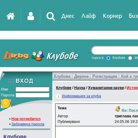
Днес
Лайф
Корнер
Биз
IT
DirTV
Impressio
търси в
Клубове
di
Клубове
Дирене
Регистрация
Кой е ту
Games
Клубове
/
Наука
/
Хуманитарни науки
/
Истор
Име
Парола
Информация за клуба
Тема
Re: Посл
Автор
тpиrлaвa лa
•
Нов потребител
Публикувано
24.05.06 19:
•
Забравена парола
Клубове