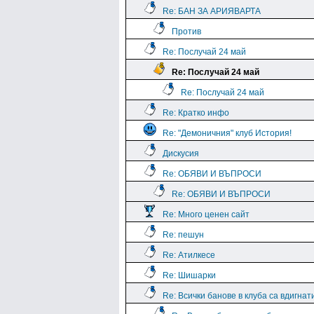
Re: БАН ЗА АРИЯВАРТА
Против
Re: Послучай 24 май
Re: Послучай 24 май
Re: Послучай 24 май
Re: Кратко инфо
Re: "Демоничния" клуб История!
Дискусия
Re: ОБЯВИ И ВЪПРОСИ
Re: ОБЯВИ И ВЪПРОСИ
Re: Много ценен сайт
Re: пешун
Re: Атилкесе
Re: Шишарки
Re: Всички банове в клуба са вдигнат