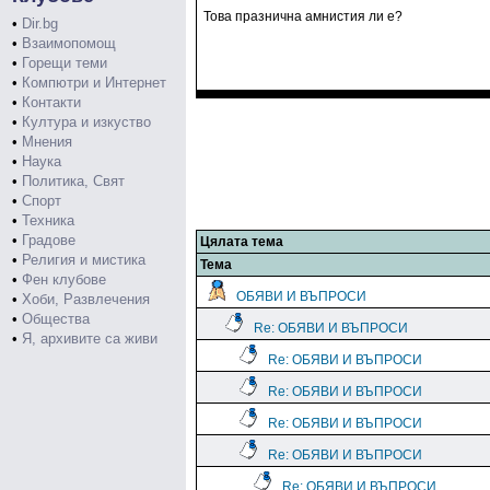
Това празнична амнистия ли е?
•
Dir.bg
•
Взаимопомощ
•
Горещи теми
•
Компютри и Интернет
•
Контакти
•
Култура и изкуство
•
Мнения
•
Наука
•
Политика, Свят
•
Спорт
•
Техника
•
Градове
Цялата тема
•
Религия и мистика
Тема
•
Фен клубове
ОБЯВИ И ВЪПРОСИ
•
Хоби, Развлечения
•
Общества
Re: ОБЯВИ И ВЪПРОСИ
•
Я, архивите са живи
Re: ОБЯВИ И ВЪПРОСИ
Re: ОБЯВИ И ВЪПРОСИ
Re: ОБЯВИ И ВЪПРОСИ
Re: ОБЯВИ И ВЪПРОСИ
Re: ОБЯВИ И ВЪПРОСИ