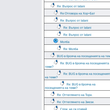
Re: Въпрос от latani
Re:Отговора на Хор+Бат
Re: Въпрос от latani
Re: Въпрос от latani
Re: Въпрос от latani
Молба
Re: Молба
BUG в брояча на посещенията на те
Re: BUG в брояча на посещенията
теми?
Re: BUG в брояча на посещения
на теми?
Re: BUG в брояча на
посещенията на теми?
Re: Оттеглянето на Торн.
Re: Оттеглянето на Зиези.
Спри, не си отивай....