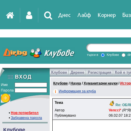
Днес
Лайф
Корнер
Биз
IT
DirTV
Impressio
търси в
Клубове
di
Клубове
Дирене
Регистрация
Кой е ту
Games
Клубове
/
Наука
/
Хуманитарни науки
/
Истор
Име
Парола
Информация за клуба
Тема
Re: ОБ
Автор
Vencci*
(R*Я)
•
Нов потребител
Публикувано
06.02.07 18:
•
Забравена парола
Клубове