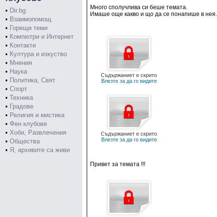
Много сполучлива си беше темата.
•
Dir.bg
Имаше още какво и що да се понапише в нея.
•
Взаимопомощ
•
Горещи теми
•
Компютри и Интернет
•
Контакти
•
Култура и изкуство
•
Мнения
•
Наука
Съдържаниет е скрито
•
Политика, Свят
Влезте за да го видите
•
Спорт
•
Техника
•
Градове
•
Религия и мистика
•
Фен клубове
•
Хоби, Развлечения
Съдържаниет е скрито
Влезте за да го видите
•
Общества
•
Я, архивите са живи
Привет за темата !!!