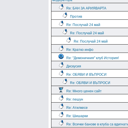
модератора
Re: БАН ЗА АРИЯВАРТА
Против
Re: Послучай 24 май
Re: Послучай 24 май
Re: Послучай 24 май
Re: Кратко инфо
Re: "Демоничния" клуб История!
Дискусия
Re: ОБЯВИ И ВЪПРОСИ
Re: ОБЯВИ И ВЪПРОСИ
Re: Много ценен сайт
Re: пешун
Re: Атилкесе
Re: Шишарки
Re: Всички банове в клуба са вдигнат