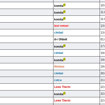
10.
komita
11.
komita
11.
komita
last roman
13.
cimbal
13.
d-r Ohboli
01.
17.
komita
cimbal
19.
19.
komita
Nimbus
19.
cimbal
20.
cotca
21.
Lews Therin
22.
22.
komita
Lews Therin
22.