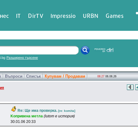
нес
IT
DirTV
Impressio
URBN
Games
ri.bg
Разширено търсене
к
Въпроси
Списък
Купувам / Продавам
08:27
06.08.26
ия
Re: Ще има проверка.
[re: komita]
Koпpивeнa мeтлa
(lutom е история)
30.01.06 20:33