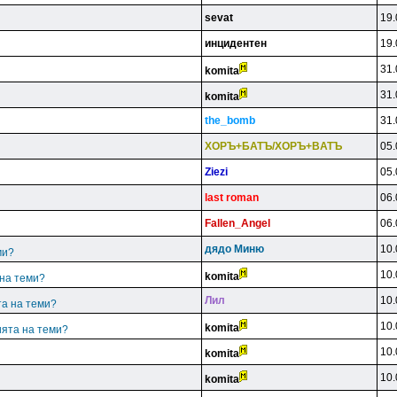
sevat
19.
инцидeнтeн
19.
31.
komita
31.
komita
the_bomb
31.
XOPЪ+БATЪ/XOPЪ+BATЪ
05.
Ziezi
05.
last roman
06.
Fallen_Angel
06.
дядo Mиню
10.
ми?
10.
komita
 на теми?
Лил
10.
та на теми?
10.
komita
ията на теми?
10.
komita
10.
komita