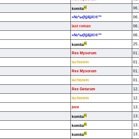
06.
komita
»№*ы{ђ}lЏї©®™
06.
last roman
06.
»№*ы{ђ}lЏї©®™
06.
25.
komita
Rex Mysorum
01.
lachistein
01.
Rex Mysorum
01.
lachistein
01.
Rex Getarum
12.
lachistein
12.
jove
13.
13.
komita
13.
komita
13.
komita