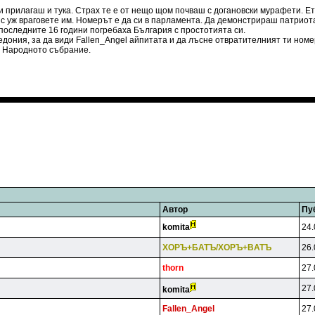
и прилагаш и тука. Страх те е от нещо щом почваш с догановски мурафети. Е
с уж враговете им. Номерът е да си в парламента. Да демонстрираш патриотар
 последните 16 години погребаха България с простотията си.
дония, за да види Fallen_Angel айпитата и да лъсне отвратителният ти номер
в Народното събрание.
Автор
Пу
komita
24.
XOPЪ+БATЪ/XOPЪ+BATЪ
26.
thorn
27.
27.
komita
Fallen_Angel
27.