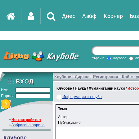
Днес
Лайф
Корнер
Биз
търси в
Клубове
di
Клубове
Дирене
Регистрация
Кой е ту
Клубове
/
Наука
/
Хуманитарни науки
/
Истор
Име
Парола
Информация за клуба
Тема
Автор
•
Нов потребител
Публикувано
•
Забравена парола
Клубове