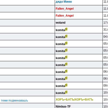
дядo Mиню
11.
Fallen_Angel
11.
Fallen_Angel
11.
woland
17.
31.
komita
04.
komita
05.
komita
05.
komita
05.
komita
05.
komita
06.
komita
06.
komita
09.
komita
10.
komita
XOPЪ+БATЪ/XOPЪ+BATЪ
10.
ги теми подминавашъ
Nimbus-TF
10.