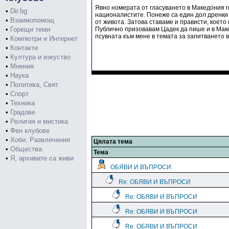
Явно номерата от гласуването в Македония г
•
Dir.bg
националистите. Понеже са един дол дренки 
•
Взаимопомощ
от живота. Затова ставаме и прависти, което
•
Горещи теми
Публично призовавам Цадек да пише и в Маке
псувната към мене в темата за запитването 
•
Компютри и Интернет
•
Контакти
•
Култура и изкуство
•
Мнения
•
Наука
•
Политика, Свят
•
Спорт
•
Техника
•
Градове
•
Религия и мистика
•
Фен клубове
•
Хоби, Развлечения
Цялата тема
•
Общества
Тема
•
Я, архивите са живи
ОБЯВИ И ВЪПРОСИ
Re: ОБЯВИ И ВЪПРОСИ
Re: ОБЯВИ И ВЪПРОСИ
Re: ОБЯВИ И ВЪПРОСИ
Re: ОБЯВИ И ВЪПРОСИ