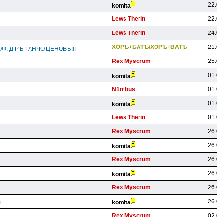
22.
komita
Lews Therin
22.
Lews Therin
24.
XOPЪ+БATЪ/XOPЪ+BATЪ
21.
Ф. Д-РЪ ГАНЧО ЦЕНОВЪ!!!
Rex Mysorum
25.
01.
komita
N1mbus
01.
01.
komita
Lews Therin
01.
Rex Mysorum
26.
26.
komita
Rex Mysorum
26.
26.
komita
Rex Mysorum
26.
26.
komita
!
Rex Mysorum
02.