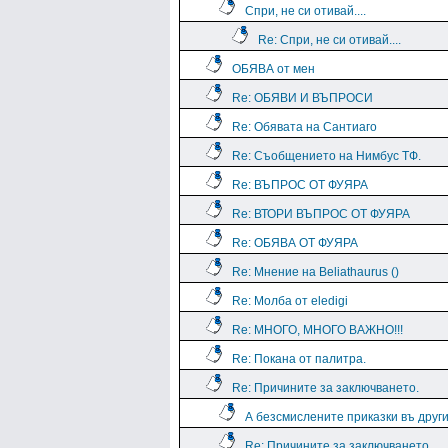
Спри, не си отивай....
Re: Спри, не си отивай....
ОБЯВА от мен
Re: ОБЯВИ И ВЪПРОСИ
Re: Обявата на Сантиаго
Re: Съобщението на Нимбус ТФ.
Re: ВЪПРОС ОТ ФУЯРА
Re: ВТОРИ ВЪПРОС ОТ ФУЯРА
Re: ОБЯВА ОТ ФУЯРА
Re: Мнение на Beliathaurus ()
Re: Молба от eledigi
Re: МНОГО, МНОГО ВАЖНО!!!
Re: Покана от палитра.
Re: Причините за заключването.
А безсмислените приказки въ дру
Re: Причините за заключването.