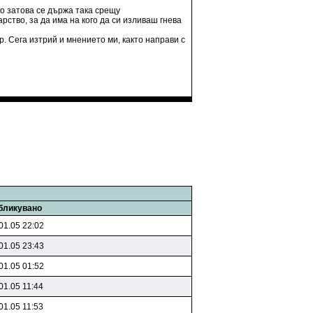
то затова се държа така срещу
ство, за да има на кого да си изливаш гнева
. Сега изтрий и мнението ми, както направи с
бликувано
01.05 22:02
01.05 23:43
01.05 01:52
01.05 11:44
01.05 11:53