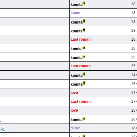
18.
komita
lutom
18.
18.
komita
18.
komita
Last roman
18.
18.
komita
25.
komita
Last roman
25.
14.
komita
16.
komita
jove
17.
Last roman
17.
jove
18.
18.
komita
.
*Eвa*
18.
кс.