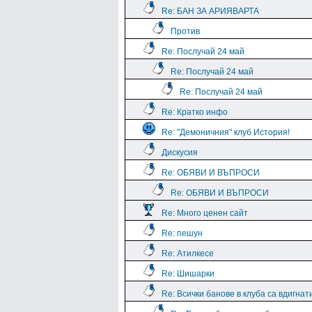
Re: БАН ЗА АРИЯВАРТА
Против
Re: Послучай 24 май
Re: Послучай 24 май
Re: Послучай 24 май
Re: Кратко инфо
Re: "Демоничния" клуб История!
Дискусия
Re: ОБЯВИ И ВЪПРОСИ
Re: ОБЯВИ И ВЪПРОСИ
Re: Много ценен сайт
Re: пешун
Re: Атилкесе
Re: Шишарки
Re: Всички банове в клуба са вдигнат