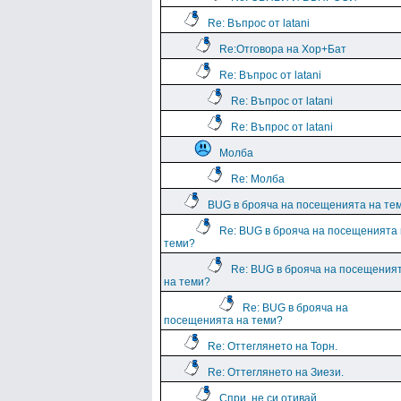
Re: Въпрос от latani
Re:Отговора на Хор+Бат
Re: Въпрос от latani
Re: Въпрос от latani
Re: Въпрос от latani
Молба
Re: Молба
BUG в брояча на посещенията на те
Re: BUG в брояча на посещенията
теми?
Re: BUG в брояча на посещения
на теми?
Re: BUG в брояча на
посещенията на теми?
Re: Оттеглянето на Торн.
Re: Оттеглянето на Зиези.
Спри, не си отивай....