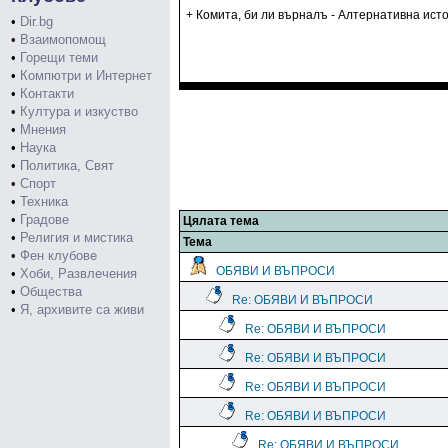
+ Комита, би ли върналъ - Алтернативна исто
•
Dir.bg
•
Взаимопомощ
•
Горещи теми
•
Компютри и Интернет
•
Контакти
•
Култура и изкуство
•
Мнения
•
Наука
•
Политика, Свят
•
Спорт
•
Техника
•
Градове
Цялата тема
•
Религия и мистика
Тема
•
Фен клубове
ОБЯВИ И ВЪПРОСИ
•
Хоби, Развлечения
•
Общества
Re: ОБЯВИ И ВЪПРОСИ
•
Я, архивите са живи
Re: ОБЯВИ И ВЪПРОСИ
Re: ОБЯВИ И ВЪПРОСИ
Re: ОБЯВИ И ВЪПРОСИ
Re: ОБЯВИ И ВЪПРОСИ
Re: ОБЯВИ И ВЪПРОСИ