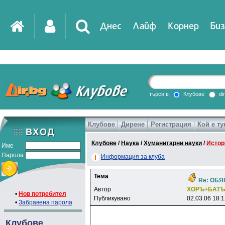
Днес
Лайф
Корнер
Биз
IT
DirTV
Impressio
търси в
Клубове
di
Клубове
Дирене
Регистрация
Кой е ту
Games
Клубове
/
Наука
/
Хуманитарни науки
/
Истор
Име
Парола
Информация за клуба
Тема
Re: ОБ
Автор
XOPЪ+БATЪ
•
Нов потребител
Публикувано
02.03.06 18:
•
Забравена парола
Клубове