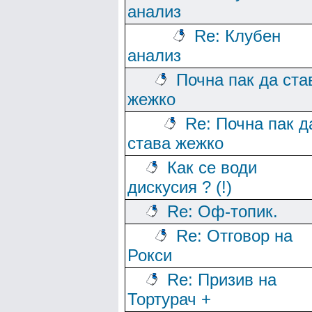
анализ
Re: Клубен
анализ
Почна пак да ста
жежко
Re: Почна пак д
става жежко
Как се води
дискусия ? (!)
Re: Оф-топик.
Re: Отговор на
Рокси
Re: Призив на
Тортурач +