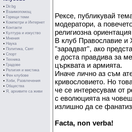
•
Dir.bg
•
Взаимопомощ
Рексе, публикувай тема
•
Горещи теми
•
Компютри и Интернет
модератори, а повечето
•
Контакти
религиозна ориентация
•
Култура и изкуство
•
Мнения
В клуб Православие и 
•
Наука
"зарадват", ако предст
•
Политика, Свят
•
Спорт
е доста правдива за ме
•
Техника
църквата и армията.
•
Градове
•
Религия и мистика
Иначе лично аз съм ате
•
Фен клубове
кривословието. Но това
•
Хоби, Развлечения
•
Общества
че се интересувам от р
•
Я, архивите са живи
с еволюцията на човеш
излишно да се фанатиз
Facta, non verba!