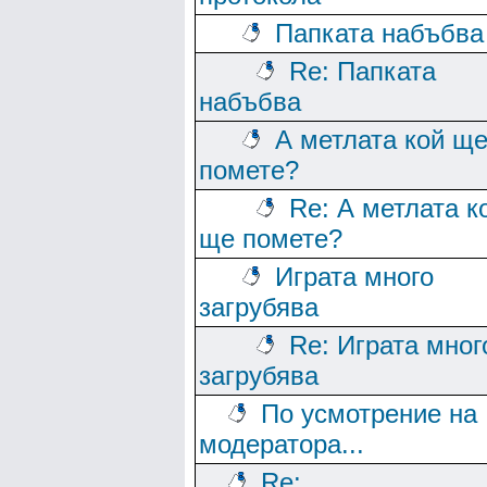
Папката набъбва
Re: Папката
набъбва
А метлата кой щ
помете?
Re: А метлата к
ще помете?
Играта много
загрубява
Re: Играта мног
загрубява
По усмотрение на
модератора...
Re: