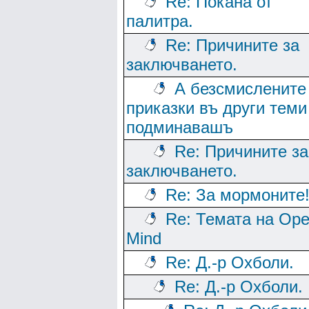
Re: Покана от
палитра.
Re: Причините за
заключването.
А безсмислените
приказки въ други теми
подминавашъ
Re: Причините за
заключването.
Re: За мормоните
Re: Темата на Op
Mind
Re: Д.-р Охболи.
Re: Д.-р Охболи.