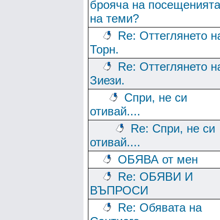
брояча на посещеният
на теми?
Re: Оттеглянето н
Торн.
Re: Оттеглянето н
Зиези.
Спри, не си
отивай....
Re: Спри, не си
отивай....
ОБЯВА от мен
Re: ОБЯВИ И
ВЪПРОСИ
Re: Обявата на