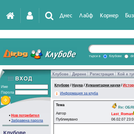
Днес
Лайф
Корнер
Биз
IT
DirTV
Impressio
търси в
Клубове
di
Клубове
Дирене
Регистрация
Кой е ту
Games
Клубове
/
Наука
/
Хуманитарни науки
/
Истор
Име
Парола
Информация за клуба
Тема
Re: ОБ
Автор
Last_Roman
•
Нов потребител
Публикувано
06.02.07 23:
•
Забравена парола
Клубове