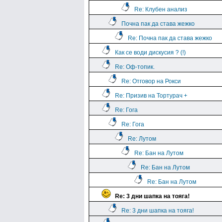
Re: Клубен анализ
Почна пак да става жежко
Re: Почна пак да става жежко
Как се води дискусия ? (!)
Re: Оф-топик.
Re: Отговор на Рокси
Re: Призив на Тортурач +
Re: Гога
Re: Гога
Re: Лутом
Re: Бан на Лутом
Re: Бан на Лутом
Re: Бан на Лутом
Re: 3 дни шапка на тояга!
Re: 3 дни шапка на тояга!