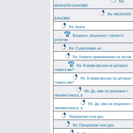
Re:
МАХНАТИ БАНОВЕ!
Re: МАХНАТИ
БАНОВЕ!
Re: furera
Въпроси, свързани с турското
робство
Re: Съжалявам, но...
Re: Новите приключения на лутом
Re: В каква връзка си цитирал
темата ми?
Re: В каква връзка си цитирал
темата ми?
Re: Да, ама са свързани с
лингвистиката, а
Re: Да, ама са свързани с
лингвистиката, а
Предлагам този ден,
Re: Предлагам този ден,