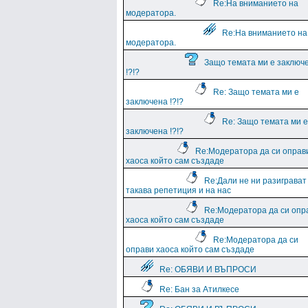
Re:На вниманието на
модератора.
Re:На вниманието на
модератора.
Защо темата ми е заключ
!?!?
Re: Защо темата ми е
заключена !?!?
Re: Защо темата ми е
заключена !?!?
Re:Модератора да си оправ
хаоса който сам създаде
Re:Дали не ни разиграват
такава репетиция и на нас
Re:Модератора да си опр
хаоса който сам създаде
Re:Модератора да си
оправи хаоса който сам създаде
Re: ОБЯВИ И ВЪПРОСИ
Re: Бан за Атилкесе