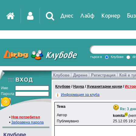
Днес
Лайф
Корнер
Биз
IT
DirTV
Impressio
търси в
Клубове
di
Клубове
Дирене
Регистрация
Кой е ту
Games
Клубове
/
Наука
/
Хуманитарни науки
/
Истор
Име
Парола
Информация за клуба
Тема
Re: 3 дн
Автор
komita
(не
•
Нов потребител
Публикувано
25.12.05 19:
•
Забравена парола
Клубове