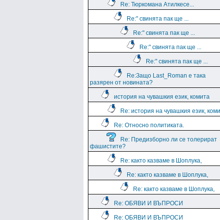
Re: Тюркомана Атилкесе...
Re:" свинята пак ще ...
Re:" свинята пак ще ...
Re:" свинята пак ще ...
Re:" свинята пак ще ...
Re:Защо Last_Roman e така
разярен от новината?
история на чувашкия език, комита
Re: история на чувашкия език, ком
Re: Относно политиката.
Re: Предизборно ли се толерират
фашистите?
Re: както казваме в Шоплука,
Re: както казваме в Шоплука,
Re: както казваме в Шоплука,
Re: ОБЯВИ И ВЪПРОСИ
Re: ОБЯВИ И ВЪПРОСИ