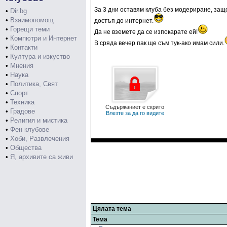
За 3 дни оставям клуба без модериране, защ
•
Dir.bg
•
Взаимопомощ
достъп до интернет.
•
Горещи теми
Да не вземете да се изпокарате ей!
•
Компютри и Интернет
В сряда вечер пак ще съм тук-ако имам сили.
•
Контакти
•
Култура и изкуство
•
Мнения
•
Наука
•
Политика, Свят
•
Спорт
•
Техника
Съдържаниет е скрито
•
Градове
Влезте за да го видите
•
Религия и мистика
•
Фен клубове
•
Хоби, Развлечения
•
Общества
•
Я, архивите са живи
Цялата тема
Тема