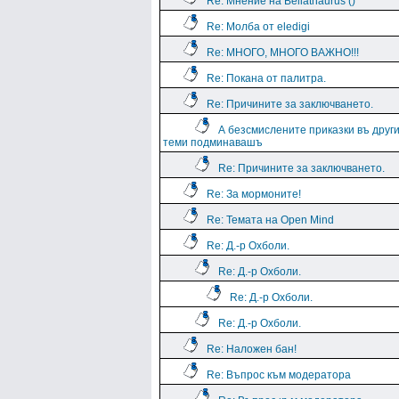
Re: Мнение на Beliathaurus ()
Re: Молба от eledigi
Re: МНОГО, МНОГО ВАЖНО!!!
Re: Покана от палитра.
Re: Причините за заключването.
А безсмислените приказки въ друг
теми подминавашъ
Re: Причините за заключването.
Re: За мормоните!
Re: Темата на Open Mind
Re: Д.-р Охболи.
Re: Д.-р Охболи.
Re: Д.-р Охболи.
Re: Д.-р Охболи.
Re: Наложен бан!
Re: Въпрос към модератора