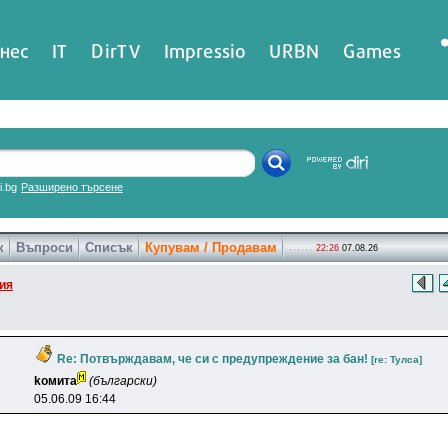
нес
IT
DirTV
Impressio
URBN
Games
ri.bg
Разширено търсене
к
Въпроси
Списък
Купувам / Продавам
22:26
07.08.26
ия
Re: Потвърждавам, че си с предупреждение за бан!
[re: Tyлca]
koмитa
(български)
05.06.09 16:44