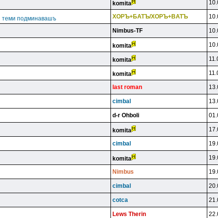
10.
komita
XOPЪ+БATЪ/XOPЪ+BATЪ
10.
ги теми подминавашъ
Nimbus-TF
10.
10.
komita
11.
komita
11.
komita
last roman
13.
cimbal
13.
d-r Ohboli
01.
17.
komita
cimbal
19.
19.
komita
Nimbus
19.
cimbal
20.
cotca
21.
Lews Therin
22.