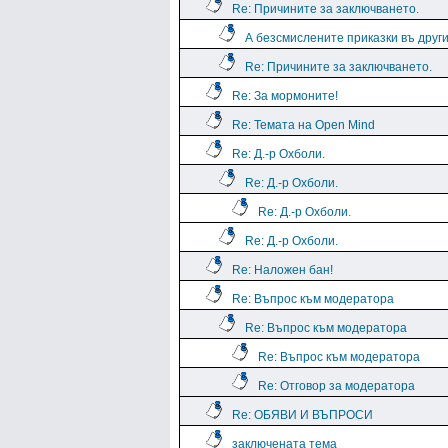
Re: Причините за заключването.
А безсмислените приказки въ дру
Re: Причините за заключването.
Re: За мормоните!
Re: Темата на Open Mind
Re: Д.-р Охболи.
Re: Д.-р Охболи.
Re: Д.-р Охболи.
Re: Д.-р Охболи.
Re: Наложен бан!
Re: Въпрос към модератора
Re: Въпрос към модератора
Re: Въпрос към модератора
Re: Отговор за модератора
Re: ОБЯВИ И ВЪПРОСИ
заключената тема