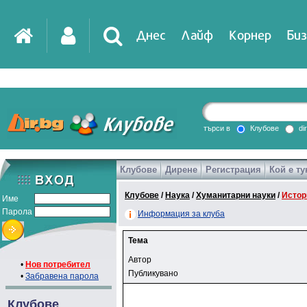
Днес
Лайф
Корнер
Биз
търси в
Клубове
di
Клубове
Дирене
Регистрация
Кой е ту
Клубове
/
Наука
/
Хуманитарни науки
/
Истор
Име
Парола
Информация за клуба
Тема
Автор
•
Нов потребител
Публикувано
•
Забравена парола
Клубове