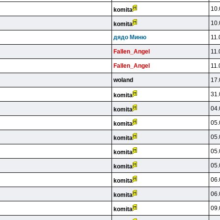
10.
komita
10.
komita
дядo Mиню
11.
Fallen_Angel
11.
Fallen_Angel
11.
woland
17.
31.
komita
04.
komita
05.
komita
05.
komita
05.
komita
05.
komita
06.
komita
06.
komita
09.
komita