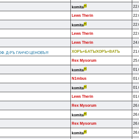
22.
komita
Lews Therin
22.
22.
komita
Lews Therin
22.
Lews Therin
24.
XOPЪ+БATЪ/XOPЪ+BATЪ
21.
Ф. Д-РЪ ГАНЧО ЦЕНОВЪ!!!
Rex Mysorum
25.
01.
komita
N1mbus
01.
01.
komita
Lews Therin
01.
Rex Mysorum
26.
26.
komita
Rex Mysorum
26.
26.
komita