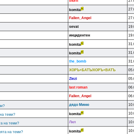
thorn
27.
27.
komita
Fallen_Angel
27.
sevat
19.
инцидeнтeн
19.
31.
komita
31.
komita
the_bomb
31.
XOPЪ+БATЪ/XOPЪ+BATЪ
05.
Ziezi
05.
last roman
06.
Fallen_Angel
06.
дядo Mиню
10.
ми?
10.
komita
 на теми?
Лил
10.
та на теми?
10.
komita
ията на теми?