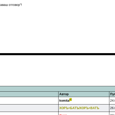
аваш отговор"!
Автор
Пу
komita
24.
XOPЪ+БATЪ/XOPЪ+BATЪ
26.