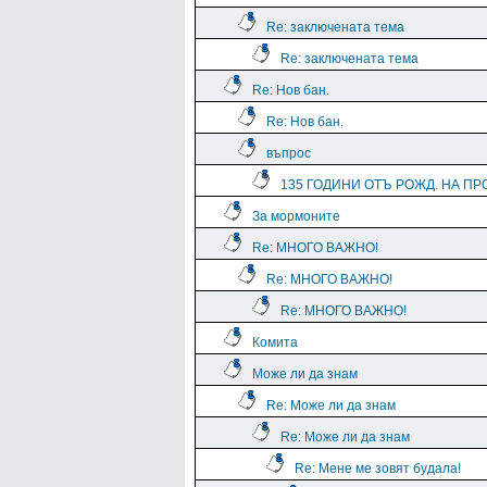
Re: заключената тема
Re: заключената тема
Re: Нов бан.
Re: Нов бан.
въпрос
135 ГОДИНИ ОТЪ РОЖД. НА ПРО
За мормоните
Re: МНОГО ВАЖНО!
Re: МНОГО ВАЖНО!
Re: МНОГО ВАЖНО!
Комита
Може ли да знам
Re: Може ли да знам
Re: Може ли да знам
Re: Мене ме зовят будала!