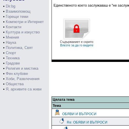
Единственото което заслужаваш е "не заслуж
•
Dir.bg
•
Взаимопомощ
•
Горещи теми
•
Компютри и Интернет
•
Контакти
•
Култура и изкуство
•
Мнения
Съдържаниет е скрито
•
Наука
Влезте за да го видите
•
Политика, Свят
•
Спорт
•
Техника
•
Градове
•
Религия и мистика
•
Фен клубове
•
Хоби, Развлечения
•
Общества
•
Я, архивите са живи
Цялата тема
Тема
ОБЯВИ И ВЪПРОСИ
Re: ОБЯВИ И ВЪПРОСИ