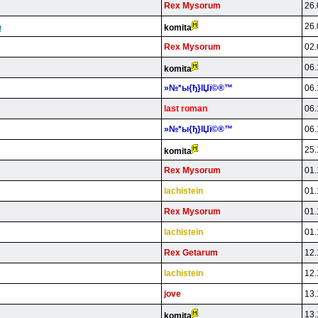
Rex Mysorum
26.
26.
komita
!
Rex Mysorum
02.
06.
komita
»№*ы{ђ}lЏї©®™
06.
last roman
06.
»№*ы{ђ}lЏї©®™
06.
25.
komita
Rex Mysorum
01.
lachistein
01.
Rex Mysorum
01.
lachistein
01.
Rex Getarum
12.
lachistein
12.
jove
13.
13.
komita