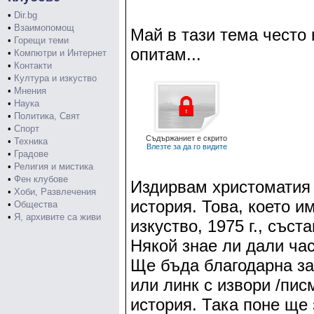
•
Dir.bg
•
Взаимопомощ
Май в тази тема често 
•
Горещи теми
опитам...
•
Компютри и Интернет
•
Контакти
•
Култура и изкуство
•
Мнения
•
Наука
•
Политика, Свят
•
Спорт
Съдържаниет е скрито
•
Техника
Влезте за да го видите
•
Градове
•
Религия и мистика
•
Фен клубове
Издирвам христоматия
•
Хоби, Развлечения
история. Това, което им
•
Общества
•
Я, архивите са живи
изкуство, 1975 г., със
Някой знае ли дали час
Ще бъда благодарна за
или линк с извори /пи
история. Така поне ще 