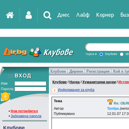
Днес
Лайф
Корнер
Биз
IT
DirTV
Impressio
търси в
Клубове
di
Клубове
Дирене
Регистрация
Кой е ту
Games
Клубове
/
Наука
/
Хуманитарни науки
/
Истор
Име
Парола
Информация за клуба
Тема
Re: ОБ
Автор
Tantipa
(неп
•
Нов потребител
Публикувано
12.01.07 17:
•
Забравена парола
Клубове