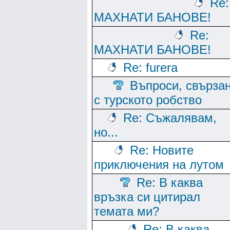
Re:
МАХНАТИ БАНОВЕ!
Re:
МАХНАТИ БАНОВЕ!
Re: furera
Въпроси, свърза
с турското робство
Re: Съжалявам,
но...
Re: Новите
приключения на лутом
Re: В каква
връзка си цитирал
темата ми?
Re: В каква