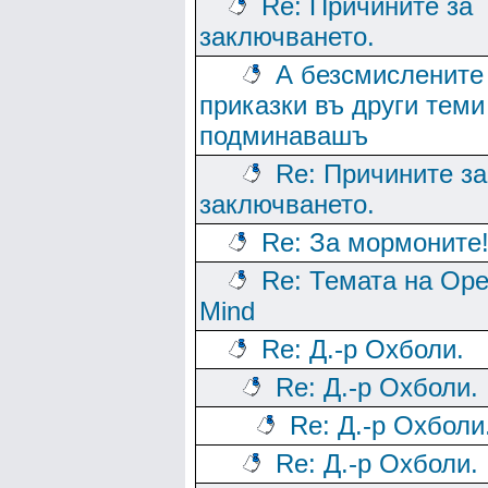
Re: Причините за
заключването.
А безсмислените
приказки въ други теми
подминавашъ
Re: Причините за
заключването.
Re: За мормоните
Re: Темата на Op
Mind
Re: Д.-р Охболи.
Re: Д.-р Охболи.
Re: Д.-р Охболи
Re: Д.-р Охболи.