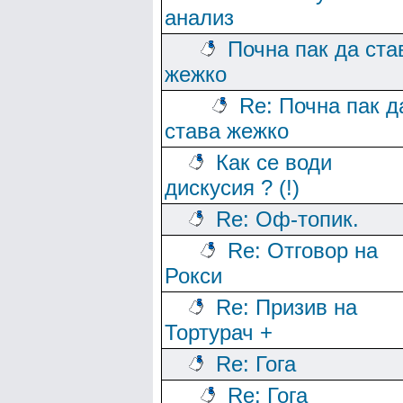
анализ
Почна пак да ста
жежко
Re: Почна пак д
става жежко
Как се води
дискусия ? (!)
Re: Оф-топик.
Re: Отговор на
Рокси
Re: Призив на
Тортурач +
Re: Гога
Re: Гога