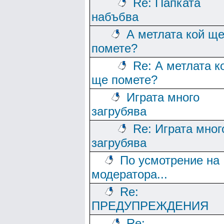
Re: Папката
набъбва
А метлата кой щ
помете?
Re: А метлата к
ще помете?
Играта много
загрубява
Re: Играта мног
загрубява
По усмотрение на
модератора...
Re:
ПРЕДУПРЕЖДЕНИЯ
Re: