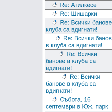
Re: Атилкесе
Re: Шишарки
Re: Всички банове
клуба са вдигнати!
Re: Всички банов
в клуба са вдигнати!
Re: Всички
банове в клуба са
вдигнати!
Re: Всички
банове в клуба са
вдигнати!
Събота, 16
септември в Юж. парк