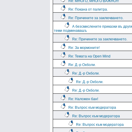
Re: МНОГО, МНОГО ВАЖНО!!!
Re: Покана от палитра.
Re: Причините за заключването.
А безсмислените приказки въ друг
теми подминавашъ
Re: Причините за заключването.
Re: За мормоните!
Re: Темата на Open Mind
Re: Д.-р Охболи.
Re: Д.-р Охболи.
Re: Д.-р Охболи.
Re: Д.-р Охболи.
Re: Наложен бан!
Re: Въпрос към модератора
Re: Въпрос към модератора
Re: Въпрос към модератора