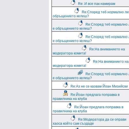
Re: И все пак намирам
Re:Според теб нормално ли
обръщението келеш?
Re:Според теб нормално 
е обръщението келеш?
Re:Според теб нормално 
е обръщението келеш?
Re:На вниманието на
модератора комита!
Re:На вниманието на
модератора комита!
Re:Според теб нормално 
е обръщението келеш?
Re:Аз не се казвам Йоан Мизийски
Re:Йоан предлага поправка в
правилника на клуба
Re:Йоан предлага поправка в
правилника на клуба
Re:Модератора да си оправи
хаоса който сам създаде