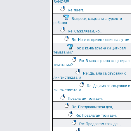
БАНОВЕ!
Re: furera
Въпроси, свързани с турското
робство
Re: Съжалявам, но...
Re: Новите приключения на лутом
Re: В каква връзка си цитирал
темата ми?
Re: В каква връзка си цитирал
темата ми?
Re: Да, ама са свързани с
лингвистиката, а
Re: Да, ама са свързани с
лингвистиката, а
Предлагам този ден,
Re: Предлагам този ден,
Re: Предлагам този ден,
Re: Предлагам този ден,