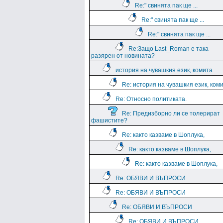
Re:" свинята пак ще ...
Re:" свинята пак ще ...
Re:" свинята пак ще ...
Re:Защо Last_Roman e така
разярен от новината?
история на чувашкия език, комита
Re: история на чувашкия език, ком
Re: Относно политиката.
Re: Предизборно ли се толерират
фашистите?
Re: както казваме в Шоплука,
Re: както казваме в Шоплука,
Re: както казваме в Шоплука,
Re: ОБЯВИ И ВЪПРОСИ
Re: ОБЯВИ И ВЪПРОСИ
Re: ОБЯВИ И ВЪПРОСИ
Re: ОБЯВИ И ВЪПРОСИ