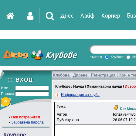
Днес
Лайф
Корнер
Биз
IT
DirTV
Impressio
търси в
Клубове
di
Клубове
Дирене
Регистрация
Кой е ту
Games
Клубове
/
Наука
/
Хуманитарни науки
/
Истор
Име
Парола
Информация за клуба
Тема
Re: Момч
Автор
tonza
(ентус
•
Нов потребител
Публикувано
26.06.07 19:
•
Забравена парола
Клубове