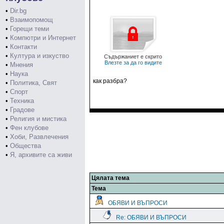
•
Dir.bg
•
Взаимопомощ
•
Горещи теми
•
Компютри и Интернет
•
Контакти
•
Култура и изкуство
Съдържаниет е скрито
Влезте за да го видите
•
Мнения
•
Наука
как разбра?
•
Политика, Свят
•
Спорт
•
Техника
•
Градове
•
Религия и мистика
•
Фен клубове
•
Хоби, Развлечения
•
Общества
•
Я, архивите са живи
Цялата тема
Тема
ОБЯВИ И ВЪПРОСИ
Re: ОБЯВИ И ВЪПРОСИ