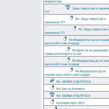
модератора.
Защо темата ми е заключ
!?!?
Re: Защо темата ми е
заключена !?!?
Re: Защо темата ми е
заключена !?!?
Re:Модератора да си оправ
хаоса който сам създаде
Re:Дали не ни разиграват
такава репетиция и на нас
Re:Модератора да си опр
хаоса който сам създаде
Re:Модератора да си
оправи хаоса който сам създаде
Re: ОБЯВИ И ВЪПРОСИ
Re: Бан за Атилкесе
Re: ОБЯВИ И ВЪПРОСИ
България през 30те