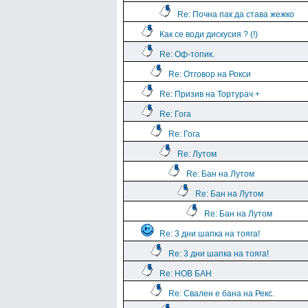
Re: Почна пак да става жежко
Как се води дискусия ? (!)
Re: Оф-топик.
Re: Отговор на Рокси
Re: Призив на Тортурач +
Re: Гога
Re: Гога
Re: Лутом
Re: Бан на Лутом
Re: Бан на Лутом
Re: Бан на Лутом
Re: 3 дни шапка на тояга!
Re: 3 дни шапка на тояга!
Re: НОВ БАН
Re: Свален е бана на Рекс.