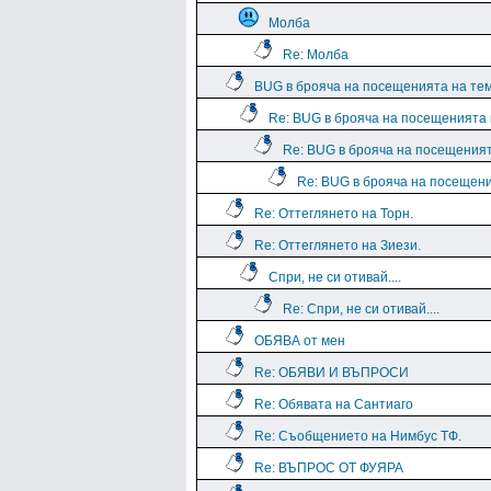
Молба
Re: Молба
BUG в брояча на посещенията на те
Re: BUG в брояча на посещенията
Re: BUG в брояча на посещения
Re: BUG в брояча на посещен
Re: Оттеглянето на Торн.
Re: Оттеглянето на Зиези.
Спри, не си отивай....
Re: Спри, не си отивай....
ОБЯВА от мен
Re: ОБЯВИ И ВЪПРОСИ
Re: Обявата на Сантиаго
Re: Съобщението на Нимбус ТФ.
Re: ВЪПРОС ОТ ФУЯРА