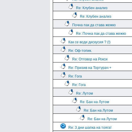
Re: Клубен анализ
Re: Клубен анализ
Почна пак да става жежко
Re: Почна пак да става жежко
Как се води дискусия ? (!)
Re: Оф-топик.
Re: Отговор на Рокси
Re: Призив на Тортурач +
Re: Гога
Re: Гога
Re: Лутом
Re: Бан на Лутом
Re: Бан на Лутом
Re: Бан на Лутом
Re: 3 дни шапка на тояга!