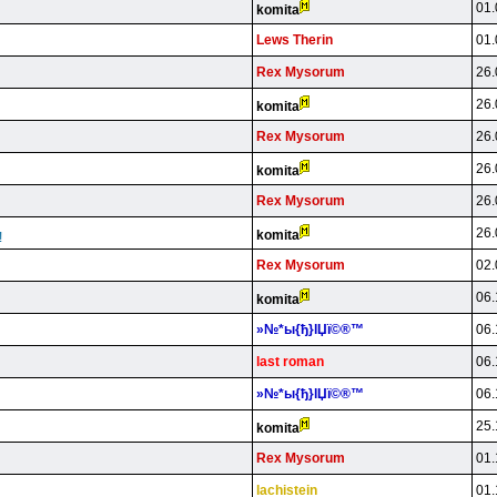
01.
komita
Lews Therin
01.
Rex Mysorum
26.
26.
komita
Rex Mysorum
26.
26.
komita
Rex Mysorum
26.
26.
komita
!
Rex Mysorum
02.
06.
komita
»№*ы{ђ}lЏї©®™
06.
last roman
06.
»№*ы{ђ}lЏї©®™
06.
25.
komita
Rex Mysorum
01.
lachistein
01.