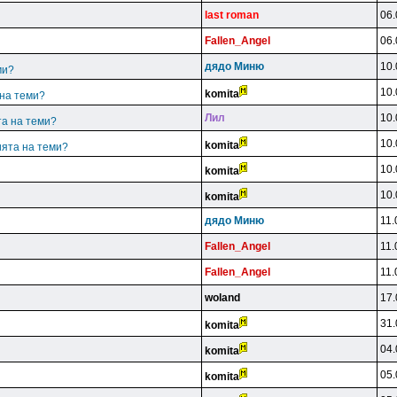
last roman
06.
Fallen_Angel
06.
дядo Mиню
10.
ми?
10.
komita
 на теми?
Лил
10.
та на теми?
10.
komita
ията на теми?
10.
komita
10.
komita
дядo Mиню
11.
Fallen_Angel
11.
Fallen_Angel
11.
woland
17.
31.
komita
04.
komita
05.
komita