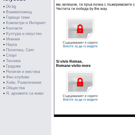
ми, келешче, ти пръв почна с лъжеримските си
•
Dir.bg
Честита ти победа by the way.
•
Взаимопомощ
•
Горещи теми
•
Компютри и Интернет
•
Контакти
•
Култура и изкуство
•
Мнения
Съдържаниет е скрито
•
Наука
Влезте за да го видите
•
Политика, Свят
•
Спорт
•
Техника
Si vivis Romae,
Romano vivito more
•
Градове
•
Религия и мистика
•
Фен клубове
•
Хоби, Развлечения
•
Общества
•
Я, архивите са живи
Съдържаниет е скрито
Влезте за да го видите