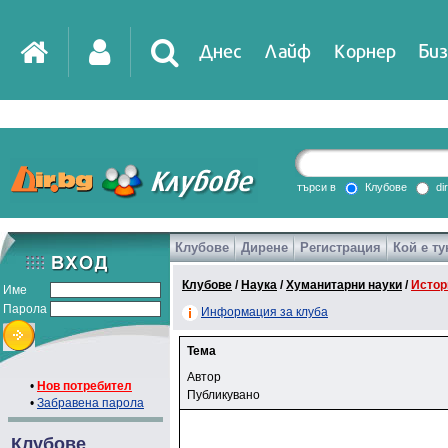
Днес
Лайф
Корнер
Биз
търси в
Клубове
di
Клубове
Дирене
Регистрация
Кой е ту
Клубове
/
Наука
/
Хуманитарни науки
/
Истор
Име
Парола
Информация за клуба
Тема
Автор
•
Нов потребител
Публикувано
•
Забравена парола
Клубове