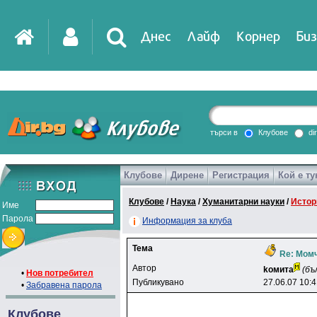
Днес
Лайф
Корнер
Биз
IT
DirTV
Impressio
търси в
Клубове
di
Клубове
Дирене
Регистрация
Кой е ту
Games
Клубове
/
Наука
/
Хуманитарни науки
/
Истор
Име
Парола
Информация за клуба
Тема
Re: Момч
Автор
koмитa
(бъ
•
Нов потребител
Публикувано
27.06.07 10:
•
Забравена парола
Клубове