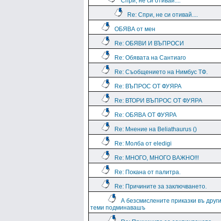
Спри, не си отивай....
Re: Спри, не си отивай....
ОБЯВА от мен
Re: ОБЯВИ И ВЪПРОСИ
Re: Обявата на Сантиаго
Re: Съобщението на Нимбус ТФ.
Re: ВЪПРОС ОТ ФУЯРА
Re: ВТОРИ ВЪПРОС ОТ ФУЯРА
Re: ОБЯВА ОТ ФУЯРА
Re: Мнение на Beliathaurus ()
Re: Молба от eledigi
Re: МНОГО, МНОГО ВАЖНО!!!
Re: Покана от палитра.
Re: Причините за заключването.
А безсмислените приказки въ друг
теми подминавашъ