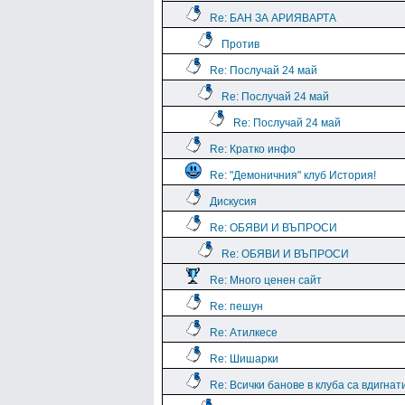
Re: БАН ЗА АРИЯВАРТА
Против
Re: Послучай 24 май
Re: Послучай 24 май
Re: Послучай 24 май
Re: Кратко инфо
Re: "Демоничния" клуб История!
Дискусия
Re: ОБЯВИ И ВЪПРОСИ
Re: ОБЯВИ И ВЪПРОСИ
Re: Много ценен сайт
Re: пешун
Re: Атилкесе
Re: Шишарки
Re: Всички банове в клуба са вдигнат