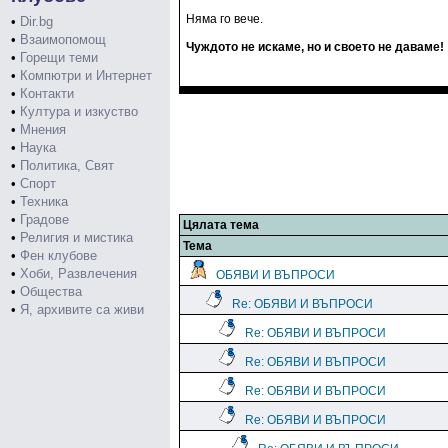
Няма го вече.
•
Dir.bg
•
Взаимопомощ
Чуждото не искаме, но и своето не даваме!
•
Горещи теми
•
Компютри и Интернет
•
Контакти
•
Култура и изкуство
•
Мнения
•
Наука
•
Политика, Свят
•
Спорт
•
Техника
•
Градове
Цялата тема
•
Религия и мистика
Тема
•
Фен клубове
•
Хоби, Развлечения
ОБЯВИ И ВЪПРОСИ
•
Общества
Re: ОБЯВИ И ВЪПРОСИ
•
Я, архивите са живи
Re: ОБЯВИ И ВЪПРОСИ
Re: ОБЯВИ И ВЪПРОСИ
Re: ОБЯВИ И ВЪПРОСИ
Re: ОБЯВИ И ВЪПРОСИ