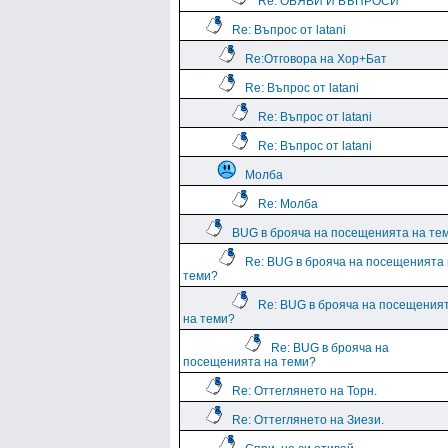
Re: ОБЯВИ И ВЪПРОСИ
Re: Въпрос от latani
Re:Отговора на Хор+Бат
Re: Въпрос от latani
Re: Въпрос от latani
Re: Въпрос от latani
Молба
Re: Молба
BUG в брояча на посещенията на те
Re: BUG в брояча на посещенията
теми?
Re: BUG в брояча на посещения
на теми?
Re: BUG в брояча на
посещенията на теми?
Re: Оттеглянето на Торн.
Re: Оттеглянето на Зиези.