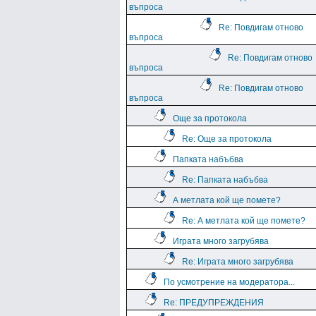
въпроса
Re: Повдигам отново
въпроса
Re: Повдигам отново
въпроса
Re: Повдигам отново
въпроса
Още за протокола
Re: Още за протокола
Папката набъбва
Re: Папката набъбва
А метлата кой ще помете?
Re: А метлата кой ще помете?
Играта много загрубява
Re: Играта много загрубява
По усмотрение на модератора...
Re: ПРЕДУПРЕЖДЕНИЯ