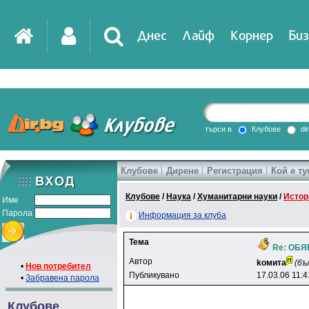
Днес
Лайф
Корнер
Биз
IT
DirTV
Impressio
търси в
Клубове
di
Клубове
Дирене
Регистрация
Кой е ту
Games
Клубове
/
Наука
/
Хуманитарни науки
/
Истор
Име
Парола
Информация за клуба
Тема
Re: ОБ
Автор
koмитa
(бъ
•
Нов потребител
Публикувано
17.03.06 11:4
•
Забравена парола
Клубове