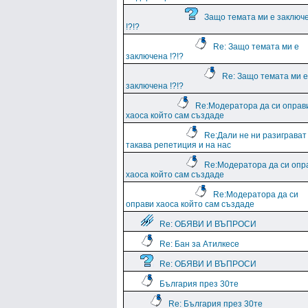
Защо темата ми е заключ
!?!?
Re: Защо темата ми е
заключена !?!?
Re: Защо темата ми е
заключена !?!?
Re:Модератора да си оправ
хаоса който сам създаде
Re:Дали не ни разиграват
такава репетиция и на нас
Re:Модератора да си опр
хаоса който сам създаде
Re:Модератора да си
оправи хаоса който сам създаде
Re: ОБЯВИ И ВЪПРОСИ
Re: Бан за Атилкесе
Re: ОБЯВИ И ВЪПРОСИ
България през 30те
Re: България през 30те