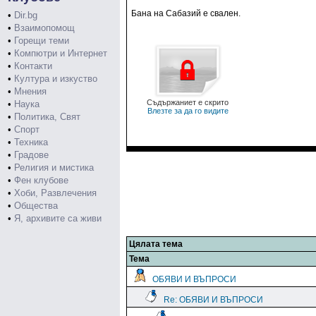
Бана на Сабазий е свален.
•
Dir.bg
•
Взаимопомощ
•
Горещи теми
•
Компютри и Интернет
•
Контакти
•
Култура и изкуство
•
Мнения
Съдържаниет е скрито
•
Наука
Влезте за да го видите
•
Политика, Свят
•
Спорт
•
Техника
•
Градове
•
Религия и мистика
•
Фен клубове
•
Хоби, Развлечения
•
Общества
•
Я, архивите са живи
Цялата тема
Тема
ОБЯВИ И ВЪПРОСИ
Re: ОБЯВИ И ВЪПРОСИ