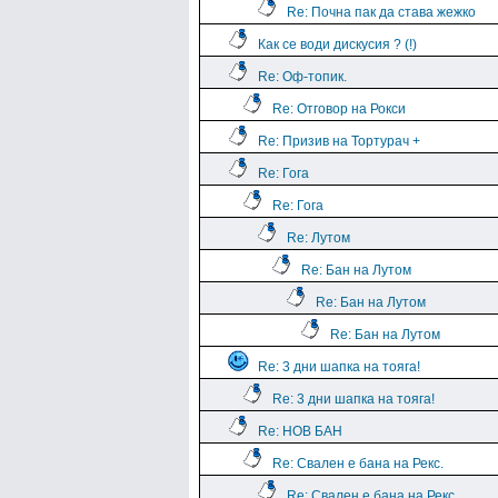
Re: Почна пак да става жежко
Как се води дискусия ? (!)
Re: Оф-топик.
Re: Отговор на Рокси
Re: Призив на Тортурач +
Re: Гога
Re: Гога
Re: Лутом
Re: Бан на Лутом
Re: Бан на Лутом
Re: Бан на Лутом
Re: 3 дни шапка на тояга!
Re: 3 дни шапка на тояга!
Re: НОВ БАН
Re: Свален е бана на Рекс.
Re: Свален е бана на Рекс.