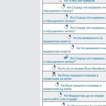
Re: И все пак намирам
Re:Според теб нормално ли
обръщението келеш?
Re:Според теб нормално 
е обръщението келеш?
Re:Според теб нормално 
е обръщението келеш?
Re:На вниманието на
модератора комита!
Re:На вниманието на
модератора комита!
Re:Според теб нормално 
е обръщението келеш?
Re:Аз не се казвам Йоан Мизийски
Re:Йоан предлага поправка в
правилника на клуба
Re:Йоан предлага поправка в
правилника на клуба
Re:Модератора да си оправи
хаоса който сам създаде