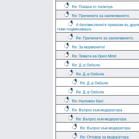
Re: Покана от палитра.
Re: Причините за заключването.
А безсмислените приказки въ друг
теми подминавашъ
Re: Причините за заключването.
Re: За мормоните!
Re: Темата на Open Mind
Re: Д.-р Охболи.
Re: Д.-р Охболи.
Re: Д.-р Охболи.
Re: Д.-р Охболи.
Re: Наложен бан!
Re: Въпрос към модератора
Re: Въпрос към модератора
Re: Въпрос към модератора
Re: Отговор за модератора