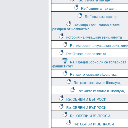
Re:" свинята пак ще ...
Re:" свинята пак ще ...
Re:" свинята пак ще ...
Re:Защо Last_Roman e така
разярен от новината?
история на чувашкия език, комита
Re: история на чувашкия език, ком
Re: Относно политиката.
Re: Предизборно ли се толерират
фашистите?
Re: както казваме в Шоплука,
Re: както казваме в Шоплука,
Re: както казваме в Шоплука,
Re: ОБЯВИ И ВЪПРОСИ
Re: ОБЯВИ И ВЪПРОСИ
Re: ОБЯВИ И ВЪПРОСИ
Re: ОБЯВИ И ВЪПРОСИ