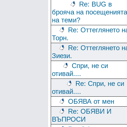
Re: BUG в
брояча на посещеният
на теми?
Re: Оттеглянето н
Торн.
Re: Оттеглянето н
Зиези.
Спри, не си
отивай....
Re: Спри, не си
отивай....
ОБЯВА от мен
Re: ОБЯВИ И
ВЪПРОСИ