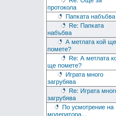
Re: Още за
протокола
Папката набъбва
Re: Папката
набъбва
А метлата кой щ
помете?
Re: А метлата к
ще помете?
Играта много
загрубява
Re: Играта мног
загрубява
По усмотрение на
модератора...