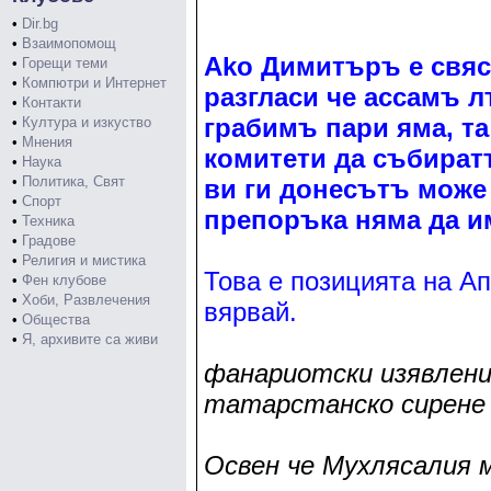
•
Dir.bg
•
Взаимопомощ
Ako Димитъръ е свяс
•
Горещи теми
•
Компютри и Интернет
разгласи че ассамъ л
•
Контакти
грабимъ пари яма, та
•
Култура и изкуство
•
Мнения
комитети да събиратъ
•
Наука
•
Политика, Свят
ви ги донесътъ може
•
Спорт
препоръка няма да им
•
Техника
•
Градове
•
Религия и мистика
Това е позицията на А
•
Фен клубове
•
Хоби, Развлечения
вярвай.
•
Общества
•
Я, архивите са живи
фанариотски изявлени
татарстанско сирене 
Освен че Мухлясалия 