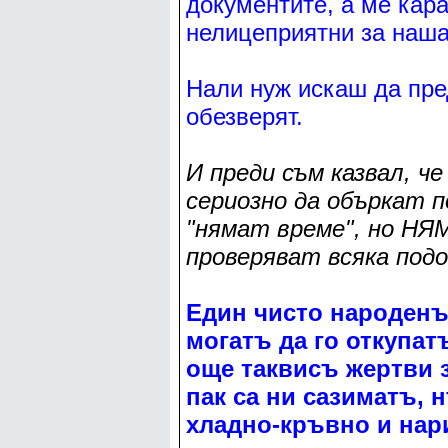
документите, а ме кар
нелицеприятни за наша
Нали нуж искаш да пре
обезверят.
И преди съм казвал, ч
сериозно да объркат 
"нямат време", но Н
проверяват всяка под
Един чисто народенъ
могатъ да го откупат
още таквисъ жертви 
пак са ни сазиматъ, 
хладно-кръвно и нар