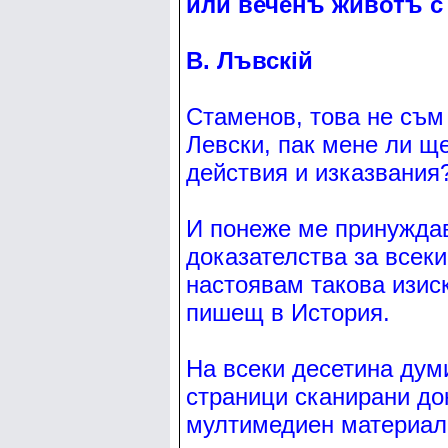
или веченъ животъ с
В. Лъвскiй
Стаменов, това не съм 
Левски, пак мене ли ще
действия и изказвания
И понеже ме принуждав
доказателства за всек
настоявам такова изис
пишещ в История.
На всеки десетина дум
страници сканирани до
мултимедиен материал,