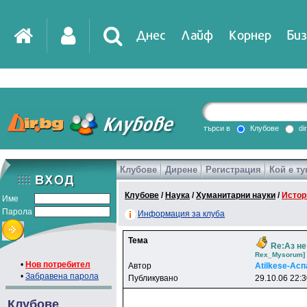
Днес
Лайф
Корнер
Биз
IT
DirTV
Impressio
търси в
Клубове
di
Клубове
Дирене
Регистрация
Кой е ту
Games
Клубове
/
Наука
/
Хуманитарни науки
/
Истор
Име
Парола
Информация за клуба
Тема
Re:Аз не
Rex_Mysorum]
•
Нов потребител
Автор
Atilkese-Ac
•
Забравена парола
Публикувано
29.10.06 22:
Клубове