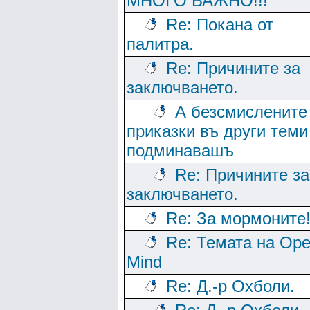
МНОГО ВАЖНО!!!
Re: Покана от
палитра.
Re: Причините за
заключването.
А безсмислените
приказки въ други теми
подминавашъ
Re: Причините за
заключването.
Re: За мормоните
Re: Темата на Op
Mind
Re: Д.-р Охболи.