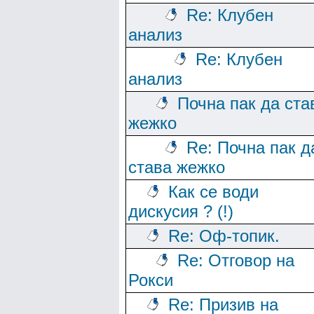
Re: Клубен
анализ
Re: Клубен
анализ
Почна пак да ста
жежко
Re: Почна пак д
става жежко
Как се води
дискусия ? (!)
Re: Оф-топик.
Re: Отговор на
Рокси
Re: Призив на