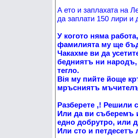
A ето и заплахата на Л
да заплати 150 лири и 
У когото няма работа,
фамилията му ще бъд
Чакахме ви да усетит
бедниятъ ни народъ, 
тегло.
Вiя му пийте йоще кр
мръсниятъ мъчителъ
Разберете ,! Решили с
Или да ви съберемъ 
едно добрутро, или д
Или сто и петдесетъ