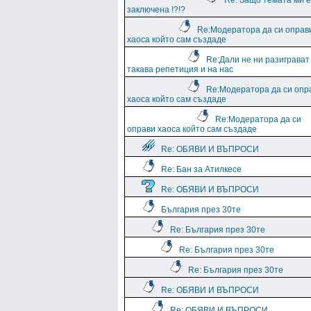
Re: Защо темата ми е
заключена !?!?
Re:Модератора да си оправ
хаоса който сам създаде
Re:Дали не ни разиграват
такава репетиция и на нас
Re:Модератора да си опр
хаоса който сам създаде
Re:Модератора да си
оправи хаоса който сам създаде
Re: ОБЯВИ И ВЪПРОСИ
Re: Бан за Атилкесе
Re: ОБЯВИ И ВЪПРОСИ
България през 30те
Re: България през 30те
Re: България през 30те
Re: България през 30те
Re: ОБЯВИ И ВЪПРОСИ
Re: ОБЯВИ И ВЪПРОСИ