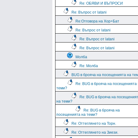
Re: ОБЯВИ И ВЪПРОСИ
Re: Въпрос от latani
Re:Отговора на Хор+Бат
Re: Въпрос от latani
Re: Въпрос от latani
Re: Въпрос от latani
Молба
Re: Молба
BUG в брояча на посещенията на те
Re: BUG в брояча на посещенията
теми?
Re: BUG в брояча на посещения
на теми?
Re: BUG в брояча на
посещенията на теми?
Re: Оттеглянето на Торн.
Re: Оттеглянето на Зиези.