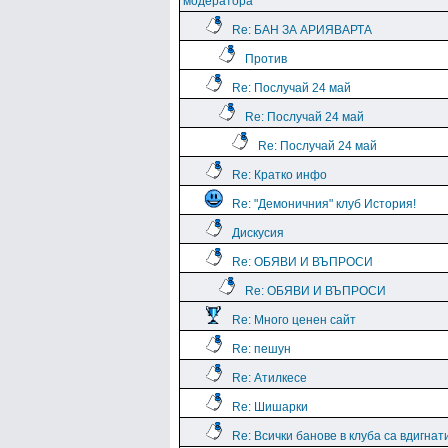
модератора
Re: БАН ЗА АРИЯВАРТА
Против
Re: Послучай 24 май
Re: Послучай 24 май
Re: Послучай 24 май
Re: Кратко инфо
Re: "Демоничния" клуб История!
Дискусия
Re: ОБЯВИ И ВЪПРОСИ
Re: ОБЯВИ И ВЪПРОСИ
Re: Много ценен сайт
Re: пешун
Re: Атилкесе
Re: Шишарки
Re: Всички банове в клуба са вдигнат