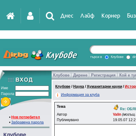
Днес
Лайф
Корнер
Биз
IT
DirTV
Impressio
търси в
Клубове
di
Клубове
Дирене
Регистрация
Кой е ту
Games
Клубове
/
Наука
/
Хуманитарни науки
/
Истор
Име
Парола
Информация за клуба
Тема
Re: ОБ
Автор
Valin
(могъщ 
•
Нов потребител
Публикувано
19.05.07 12:
•
Забравена парола
Клубове