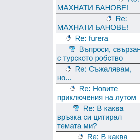
МАХНАТИ БАНОВЕ!
Re:
МАХНАТИ БАНОВЕ!
Re: furera
Въпроси, свърза
с турското робство
Re: Съжалявам,
но...
Re: Новите
приключения на лутом
Re: В каква
връзка си цитирал
темата ми?
Re: В каква