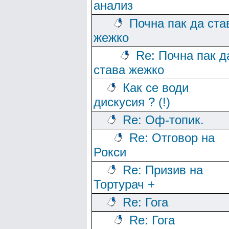
анализ
Почна пак да ста
жежко
Re: Почна пак д
става жежко
Как се води
дискусия ? (!)
Re: Оф-топик.
Re: Отговор на
Рокси
Re: Призив на
Тортурач +
Re: Гога
Re: Гога