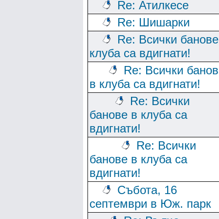
Re: Атилкесе
Re: Шишарки
Re: Всички банове
клуба са вдигнати!
Re: Всички банов
в клуба са вдигнати!
Re: Всички
банове в клуба са
вдигнати!
Re: Всички
банове в клуба са
вдигнати!
Събота, 16
септември в Юж. парк