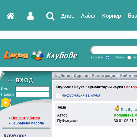
Днес
Лайф
Корнер
Биз
IT
DirTV
Impressio
търси в
Клубове
di
Клубове
Дирене
Регистрация
Кой е ту
Games
Клубове
/
Наука
/
Хуманитарни науки
/
Истор
Име
Парола
Информация за клуба
Тема
Re: Ще и
Автор
Koпpивeнa 
•
Нов потребител
Публикувано
30.01.06 21:
•
Забравена парола
Клубове