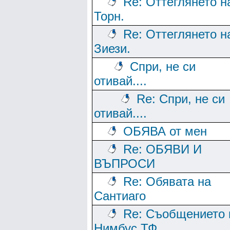
Re: Оттеглянето н
Торн.
Re: Оттеглянето н
Зиези.
Спри, не си
отивай....
Re: Спри, не си
отивай....
ОБЯВА от мен
Re: ОБЯВИ И
ВЪПРОСИ
Re: Обявата на
Сантиаго
Re: Съобщението 
Нимбус ТФ.