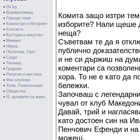
•
Dir.bg
•
Взаимопомощ
Комита защо изтри тем
•
Горещи теми
изборите? Нали щеше д
•
Компютри и Интернет
•
Контакти
неща?
•
Култура и изкуство
Съветвам те да я откл
•
Мнения
•
Наука
публично доказателств
•
Политика, Свят
•
Спорт
и не си държиш на дума
•
Техника
коментари са позволен
•
Градове
•
Религия и мистика
хора. То не е като да 
•
Фен клубове
бележки.
•
Хоби, Развлечения
•
Общества
Започваш с легендарни
•
Я, архивите са живи
чувал от клуб Македон
Давай, трий и нагласяв
като достоен син на И
Пенчович Ефенди и на К
можеш.