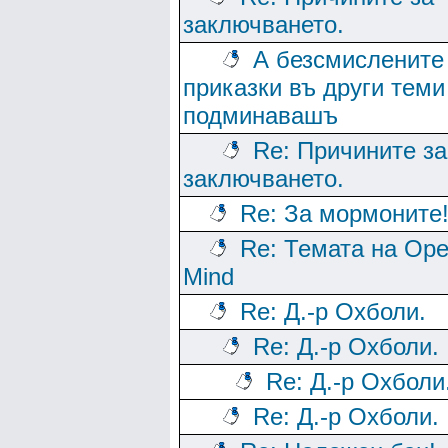
заключването.
А безсмислените
приказки въ други теми
подминавашъ
Re: Причините за
заключването.
Re: За мормоните
Re: Темата на Op
Mind
Re: Д.-р Охболи.
Re: Д.-р Охболи.
Re: Д.-р Охболи
Re: Д.-р Охболи.