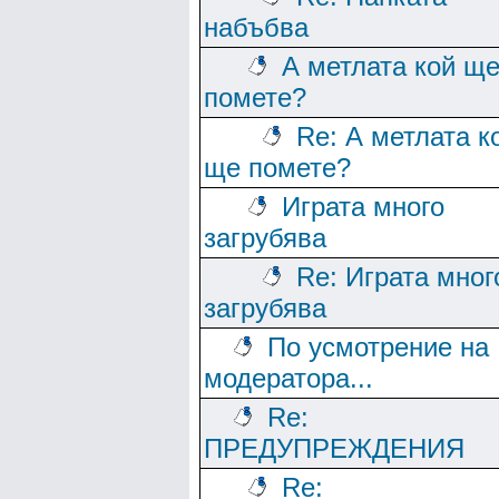
набъбва
А метлата кой щ
помете?
Re: А метлата к
ще помете?
Играта много
загрубява
Re: Играта мног
загрубява
По усмотрение на
модератора...
Re:
ПРЕДУПРЕЖДЕНИЯ
Re: