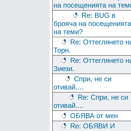
на посещенията на тем
Re: BUG в
брояча на посещеният
на теми?
Re: Оттеглянето н
Торн.
Re: Оттеглянето н
Зиези.
Спри, не си
отивай....
Re: Спри, не си
отивай....
ОБЯВА от мен
Re: ОБЯВИ И