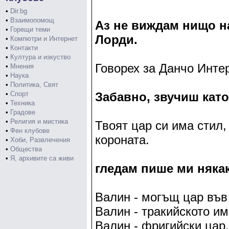
•
Dir.bg
•
Взаимопомощ
Аз не виждам нищо н
•
Горещи теми
Лорди.
•
Компютри и Интернет
•
Контакти
•
Култура и изкуство
Говорех за Данчо Инт
•
Мнения
•
Наука
•
Политика, Свят
•
Спорт
Забавно, звучиш като
•
Техника
•
Градове
•
Религия и мистика
Твоят цар си има стил,
•
Фен клубове
короната.
•
Хоби, Развлечения
•
Общества
•
Я, архивите са живи
гледам пише ми няка
Валин - могъщ цар във
Валин - тракийското им
Валин - фригийски цар.