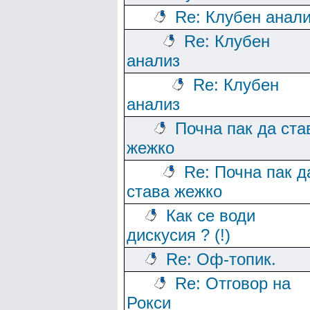
Re: Клубен анал
Re: Клубен
анализ
Re: Клубен
анализ
Почна пак да ста
жежко
Re: Почна пак д
става жежко
Как се води
дискусия ? (!)
Re: Оф-топик.
Re: Отговор на
Рокси