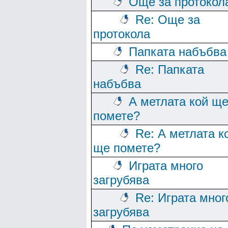
Още за протокол
Re: Още за
протокола
Папката набъбва
Re: Папката
набъбва
А метлата кой щ
помете?
Re: А метлата к
ще помете?
Играта много
загрубява
Re: Играта мног
загрубява