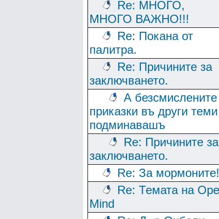
Re: МНОГО,
МНОГО ВАЖНО!!!
Re: Покана от
палитра.
Re: Причините за
заключването.
А безсмислените
приказки въ други теми
подминавашъ
Re: Причините за
заключването.
Re: За мормоните
Re: Темата на Op
Mind