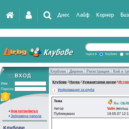
Днес
Лайф
Корнер
Биз
IT
DirTV
Impressio
търси в
Клубове
di
Клубове
Дирене
Регистрация
Кой е ту
Games
Клубове
/
Наука
/
Хуманитарни науки
/
Истор
Име
Парола
Информация за клуба
Тема
Re: ОБ
Автор
Valin
(могъщ 
•
Нов потребител
Публикувано
19.05.07 12:1
•
Забравена парола
Клубове