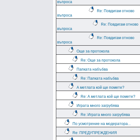
въпроса
Re: Повдигам отново
въпроса
Re: Повдигам отново
въпроса
Re: Повдигам отново
въпроса
Още за протокола
Re: Още за протокола
Папката набъбва
Re: Папката набъбва
А метлата кой ще помете?
Re: А метлата кой ще помете?
Играта много загрубява
Re: Играта много загрубява
По усмотрение на модератора...
Re: ПРЕДУПРЕЖДЕНИЯ