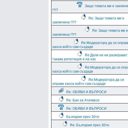
Защо темата ми е заключ
!?!?
Re: Защо темата ми е
заключена !?!?
Re: Защо темата ми е
заключена !?!?
Re:Модератора да си оправ
хаоса който сам създаде
Re:Дали не ни разиграват
такава репетиция и на нас
Re:Модератора да си опр
хаоса който сам създаде
Re:Модератора да си
оправи хаоса който сам създаде
Re: ОБЯВИ И ВЪПРОСИ
Re: Бан за Атилкесе
Re: ОБЯВИ И ВЪПРОСИ
България през 30те
Re: България през 30те