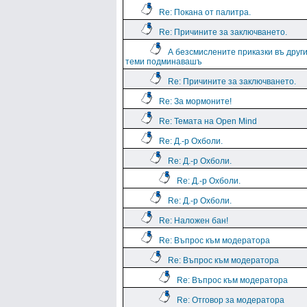
Re: Покана от палитра.
Re: Причините за заключването.
А безсмислените приказки въ друг
теми подминавашъ
Re: Причините за заключването.
Re: За мормоните!
Re: Темата на Open Mind
Re: Д.-р Охболи.
Re: Д.-р Охболи.
Re: Д.-р Охболи.
Re: Д.-р Охболи.
Re: Наложен бан!
Re: Въпрос към модератора
Re: Въпрос към модератора
Re: Въпрос към модератора
Re: Отговор за модератора