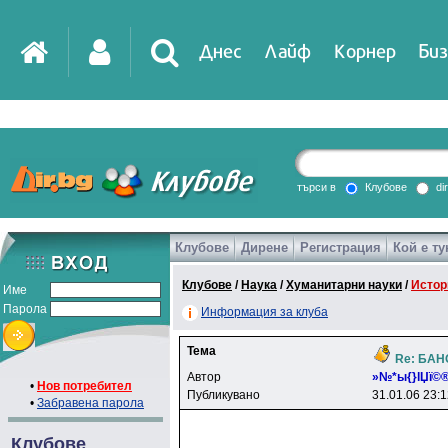
Днес
Лайф
Корнер
Биз
IT
DirTV
Impressio
търси в
Клубове
di
Клубове
Дирене
Регистрация
Кой е ту
Games
Клубове
/
Наука
/
Хуманитарни науки
/
Истор
Име
Парола
Информация за клуба
Тема
Re: БАН
Автор
»№*ы{}lЏї©
•
Нов потребител
Публикувано
31.01.06 23:
•
Забравена парола
Клубове