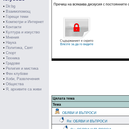
Пречиш на всякаква дискусия с постоянните 
•
Dir.bg
•
Взаимопомощ
•
Горещи теми
•
Компютри и Интернет
•
Контакти
•
Култура и изкуство
•
Мнения
Съдържаниет е скрито
•
Наука
Влезте за да го видите
•
Политика, Свят
•
Спорт
•
Техника
•
Градове
•
Религия и мистика
•
Фен клубове
•
Хоби, Развлечения
•
Общества
•
Я, архивите са живи
Цялата тема
Тема
ОБЯВИ И ВЪПРОСИ
Re: ОБЯВИ И ВЪПРОСИ