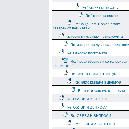
Re:" свинята пак ще ...
Re:" свинята пак ще ...
Re:Защо Last_Roman e така
разярен от новината?
история на чувашкия език, комита
Re: история на чувашкия език, ком
Re: Относно политиката.
Re: Предизборно ли се толерират
фашистите?
Re: както казваме в Шоплука,
Re: както казваме в Шоплука,
Re: както казваме в Шоплука,
Re: ОБЯВИ И ВЪПРОСИ
Re: ОБЯВИ И ВЪПРОСИ
Re: ОБЯВИ И ВЪПРОСИ
Re: ОБЯВИ И ВЪПРОСИ