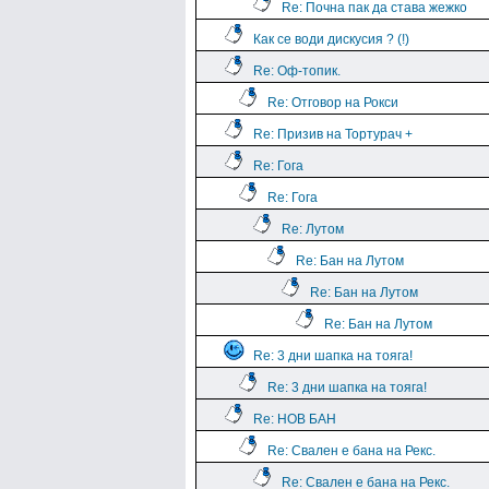
Re: Почна пак да става жежко
Как се води дискусия ? (!)
Re: Оф-топик.
Re: Отговор на Рокси
Re: Призив на Тортурач +
Re: Гога
Re: Гога
Re: Лутом
Re: Бан на Лутом
Re: Бан на Лутом
Re: Бан на Лутом
Re: 3 дни шапка на тояга!
Re: 3 дни шапка на тояга!
Re: НОВ БАН
Re: Свален е бана на Рекс.
Re: Свален е бана на Рекс.