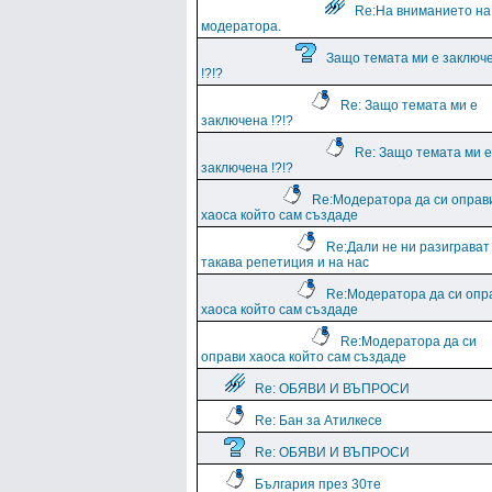
Re:На вниманието на
модератора.
Защо темата ми е заключ
!?!?
Re: Защо темата ми е
заключена !?!?
Re: Защо темата ми е
заключена !?!?
Re:Модератора да си оправ
хаоса който сам създаде
Re:Дали не ни разиграват
такава репетиция и на нас
Re:Модератора да си опр
хаоса който сам създаде
Re:Модератора да си
оправи хаоса който сам създаде
Re: ОБЯВИ И ВЪПРОСИ
Re: Бан за Атилкесе
Re: ОБЯВИ И ВЪПРОСИ
България през 30те