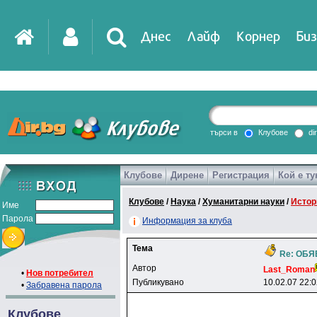
Днес
Лайф
Корнер
Биз
IT
DirTV
Impressio
търси в
Клубове
di
Клубове
Дирене
Регистрация
Кой е ту
Games
Клубове
/
Наука
/
Хуманитарни науки
/
Истор
Име
Парола
Информация за клуба
Тема
Re: ОБ
Автор
Last_Roman
•
Нов потребител
Публикувано
10.02.07 22:
•
Забравена парола
Клубове