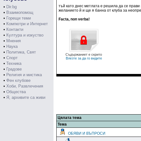
тъй като днес метлата е решила да се прави
•
Dir.bg
желанието й и ще я банна от клуба за неопр
•
Взаимопомощ
•
Горещи теми
Facta, non verba!
•
Компютри и Интернет
•
Контакти
•
Култура и изкуство
•
Мнения
•
Наука
•
Политика, Свят
Съдържаниет е скрито
•
Спорт
Влезте за да го видите
•
Техника
•
Градове
•
Религия и мистика
•
Фен клубове
•
Хоби, Развлечения
•
Общества
•
Я, архивите са живи
Цялата тема
Тема
ОБЯВИ И ВЪПРОСИ