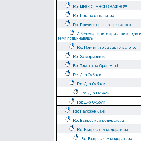
Re: МНОГО, МНОГО ВАЖНО!!!
Re: Покана от палитра.
Re: Причините за заключването.
А безсмислените приказки въ друг
теми подминавашъ
Re: Причините за заключването.
Re: За мормоните!
Re: Темата на Open Mind
Re: Д.-р Охболи.
Re: Д.-р Охболи.
Re: Д.-р Охболи.
Re: Д.-р Охболи.
Re: Наложен бан!
Re: Въпрос към модератора
Re: Въпрос към модератора
Re: Въпрос към модератора