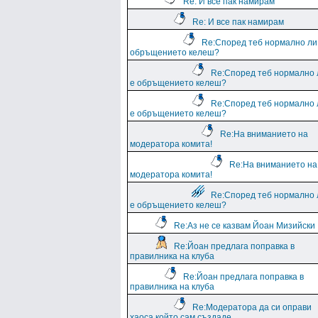
Re: И все пак намирам
Re: И все пак намирам
Re:Според теб нормално ли
обръщението келеш?
Re:Според теб нормално 
е обръщението келеш?
Re:Според теб нормално 
е обръщението келеш?
Re:На вниманието на
модератора комита!
Re:На вниманието на
модератора комита!
Re:Според теб нормално 
е обръщението келеш?
Re:Аз не се казвам Йоан Мизийски
Re:Йоан предлага поправка в
правилника на клуба
Re:Йоан предлага поправка в
правилника на клуба
Re:Модератора да си оправи
хаоса който сам създаде