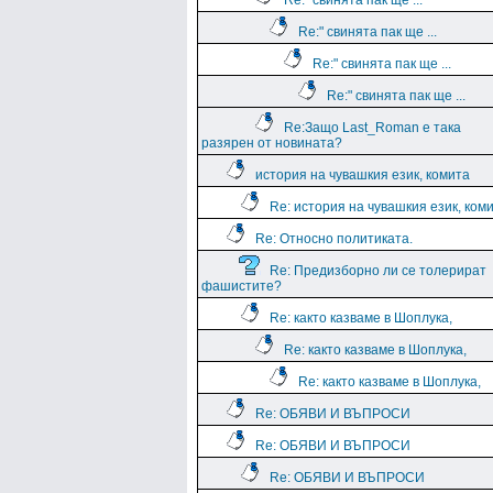
Re:" свинята пак ще ...
Re:" свинята пак ще ...
Re:" свинята пак ще ...
Re:" свинята пак ще ...
Re:Защо Last_Roman e така
разярен от новината?
история на чувашкия език, комита
Re: история на чувашкия език, ком
Re: Относно политиката.
Re: Предизборно ли се толерират
фашистите?
Re: както казваме в Шоплука,
Re: както казваме в Шоплука,
Re: както казваме в Шоплука,
Re: ОБЯВИ И ВЪПРОСИ
Re: ОБЯВИ И ВЪПРОСИ
Re: ОБЯВИ И ВЪПРОСИ