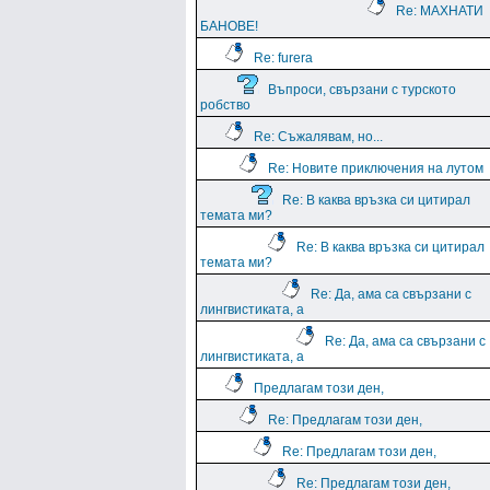
Re: МАХНАТИ
БАНОВЕ!
Re: furera
Въпроси, свързани с турското
робство
Re: Съжалявам, но...
Re: Новите приключения на лутом
Re: В каква връзка си цитирал
темата ми?
Re: В каква връзка си цитирал
темата ми?
Re: Да, ама са свързани с
лингвистиката, а
Re: Да, ама са свързани с
лингвистиката, а
Предлагам този ден,
Re: Предлагам този ден,
Re: Предлагам този ден,
Re: Предлагам този ден,