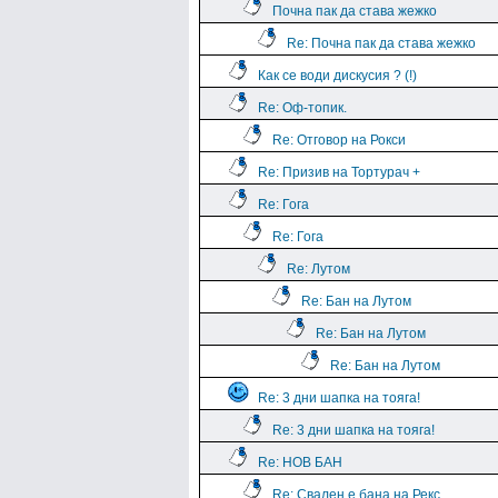
Почна пак да става жежко
Re: Почна пак да става жежко
Как се води дискусия ? (!)
Re: Оф-топик.
Re: Отговор на Рокси
Re: Призив на Тортурач +
Re: Гога
Re: Гога
Re: Лутом
Re: Бан на Лутом
Re: Бан на Лутом
Re: Бан на Лутом
Re: 3 дни шапка на тояга!
Re: 3 дни шапка на тояга!
Re: НОВ БАН
Re: Свален е бана на Рекс.