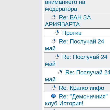
вниманието на
модератора
Re: БАН ЗА
АРИЯВАРТА
Против
Re: Послучай 24
май
Re: Послучай 24
май
Re: Послучай 2
май
Re: Кратко инфо
Re: "Демоничния"
клуб История!