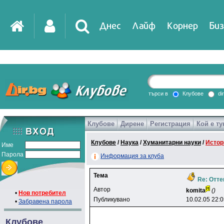
Днес
Лайф
Корнер
Биз
IT
DirTV
Impressio
търси в
Клубове
di
Клубове
Дирене
Регистрация
Кой е ту
Games
Клубове
/
Наука
/
Хуманитарни науки
/
Истор
Име
Парола
Информация за клуба
Тема
Re: Отте
Автор
komita
()
•
Нов потребител
Публикувано
10.02.05 22:
•
Забравена парола
Клубове