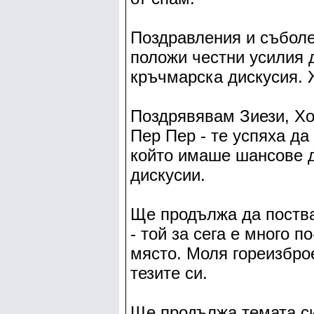
Поздравления и съболе
положи честни усилия 
кръчмарска дискусия. Ж
Поздрявявам Зиези, Хор
Пер Пер - те успяха д
който имаше шансове д
дискусии.
Ще продължа да поств
- той за сега е много 
място. Моля гореизброе
тезите си.
Ще продължа темата си