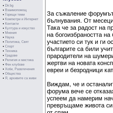
•
Dir.bg
•
Взаимопомощ
За съжаление форумът 
•
Горещи теми
•
Компютри и Интернет
бълнувания. От месеци
•
Контакти
Така че за радост на 
•
Култура и изкуство
•
Мнения
на богоизбраността на
•
Наука
участието си тук и ги 
•
Политика, Свят
•
Спорт
българите са били учит
•
Техника
прародители на шумери
•
Градове
•
Религия и мистика
жертви на новата консп
•
Фен клубове
евреи и безродници кат
•
Хоби, Развлечения
•
Общества
•
Я, архивите са живи
Виждам, че и останали
форума вече се отказа
успеем да намерим нач
превръщаме живота си 
от спам.