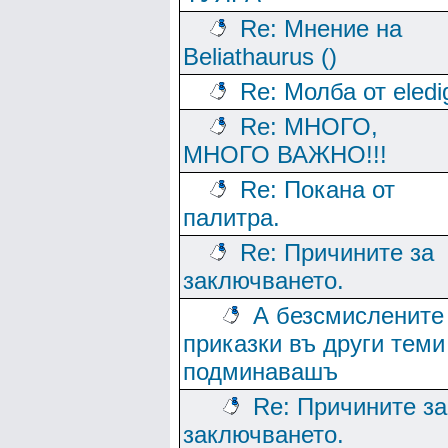
Re: Мнение на
Beliathaurus ()
Re: Молба от eledi
Re: МНОГО,
МНОГО ВАЖНО!!!
Re: Покана от
палитра.
Re: Причините за
заключването.
А безсмислените
приказки въ други теми
подминавашъ
Re: Причините за
заключването.