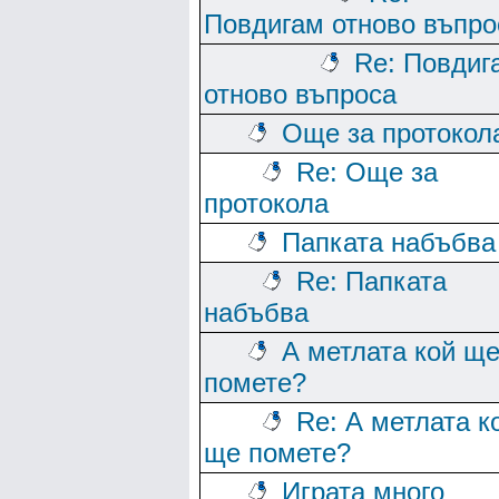
Повдигам отново въпро
Re: Повдиг
отново въпроса
Още за протокол
Re: Още за
протокола
Папката набъбва
Re: Папката
набъбва
А метлата кой щ
помете?
Re: А метлата к
ще помете?
Играта много