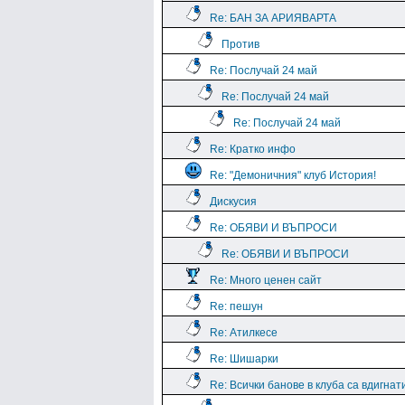
Re: БАН ЗА АРИЯВАРТА
Против
Re: Послучай 24 май
Re: Послучай 24 май
Re: Послучай 24 май
Re: Кратко инфо
Re: "Демоничния" клуб История!
Дискусия
Re: ОБЯВИ И ВЪПРОСИ
Re: ОБЯВИ И ВЪПРОСИ
Re: Много ценен сайт
Re: пешун
Re: Атилкесе
Re: Шишарки
Re: Всички банове в клуба са вдигнат