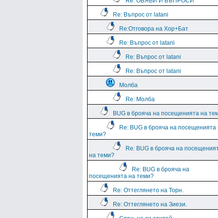
Re: ОБЯВИ И ВЪПРОСИ
Re: Въпрос от latani
Re:Отговора на Хор+Бат
Re: Въпрос от latani
Re: Въпрос от latani
Re: Въпрос от latani
Молба
Re: Молба
BUG в брояча на посещенията на те
Re: BUG в брояча на посещенията
теми?
Re: BUG в брояча на посещения
на теми?
Re: BUG в брояча на
посещенията на теми?
Re: Оттеглянето на Торн.
Re: Оттеглянето на Зиези.