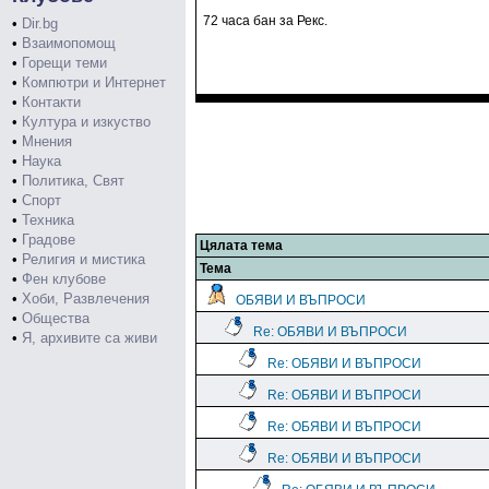
72 часа бан за Рекс.
•
Dir.bg
•
Взаимопомощ
•
Горещи теми
•
Компютри и Интернет
•
Контакти
•
Култура и изкуство
•
Мнения
•
Наука
•
Политика, Свят
•
Спорт
•
Техника
•
Градове
Цялата тема
•
Религия и мистика
Тема
•
Фен клубове
•
Хоби, Развлечения
ОБЯВИ И ВЪПРОСИ
•
Общества
Re: ОБЯВИ И ВЪПРОСИ
•
Я, архивите са живи
Re: ОБЯВИ И ВЪПРОСИ
Re: ОБЯВИ И ВЪПРОСИ
Re: ОБЯВИ И ВЪПРОСИ
Re: ОБЯВИ И ВЪПРОСИ