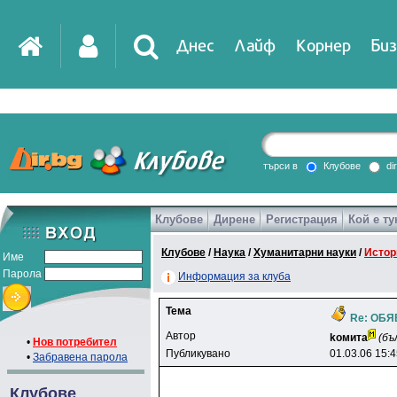
Днес
Лайф
Корнер
Биз
IT
DirTV
Impressio
търси в
Клубове
di
Клубове
Дирене
Регистрация
Кой е ту
Games
Клубове
/
Наука
/
Хуманитарни науки
/
Истор
Име
Парола
Информация за клуба
Тема
Re: ОБ
Автор
koмитa
(бъ
•
Нов потребител
Публикувано
01.03.06 15:
•
Забравена парола
Клубове