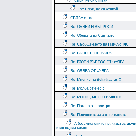
Спри, не си отивай....
Re: Спри, не си отивай....
ОБЯВА от мен
Re: ОБЯВИ И ВЪПРОСИ
Re: Обявата на Сантиаго
Re: Съобщението на Нимбус ТФ.
Re: ВЪПРОС ОТ ФУЯРА
Re: ВТОРИ ВЪПРОС ОТ ФУЯРА
Re: ОБЯВА ОТ ФУЯРА
Re: Мнение на Beliathaurus ()
Re: Молба от eledigi
Re: МНОГО, МНОГО ВАЖНО!!!
Re: Покана от палитра.
Re: Причините за заключването.
А безсмислените приказки въ друг
теми подминавашъ