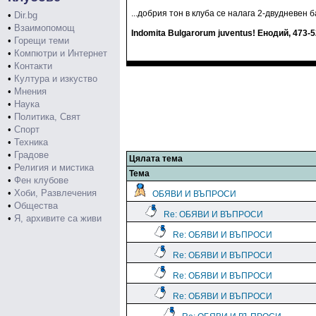
...добрия тон в клуба се налага 2-двудневен б
•
Dir.bg
•
Взаимопомощ
Indomita Bulgarorum juventus! Eнодий, 473-5
•
Горещи теми
•
Компютри и Интернет
•
Контакти
•
Култура и изкуство
•
Мнения
•
Наука
•
Политика, Свят
•
Спорт
•
Техника
•
Градове
Цялата тема
•
Религия и мистика
Тема
•
Фен клубове
•
Хоби, Развлечения
ОБЯВИ И ВЪПРОСИ
•
Общества
Re: ОБЯВИ И ВЪПРОСИ
•
Я, архивите са живи
Re: ОБЯВИ И ВЪПРОСИ
Re: ОБЯВИ И ВЪПРОСИ
Re: ОБЯВИ И ВЪПРОСИ
Re: ОБЯВИ И ВЪПРОСИ