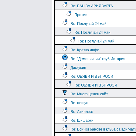
Re: БАН ЗА АРИЯВАРТА
Против
Re: Послучай 24 май
Re: Послучай 24 май
Re: Послучай 24 май
Re: Кратко инфо
Re: "Демоничния" клуб История!
Дискусия
Re: ОБЯВИ И ВЪПРОСИ
Re: ОБЯВИ И ВЪПРОСИ
Re: Много ценен сайт
Re: пешун
Re: Атилкесе
Re: Шишарки
Re: Всички банове в клуба са вдигнат