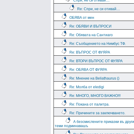
Спри, не си отивай....
Re: Спри, не си отивай....
ОБЯВА от мен
Re: ОБЯВИ И ВЪПРОСИ
Re: Обявата на Сантиаго
Re: Съобщението на Нимбус ТФ.
Re: ВЪПРОС ОТ ФУЯРА
Re: ВТОРИ ВЪПРОС ОТ ФУЯРА
Re: ОБЯВА ОТ ФУЯРА
Re: Мнение на Beliathaurus ()
Re: Молба от eledigi
Re: МНОГО, МНОГО ВАЖНО!!!
Re: Покана от палитра.
Re: Причините за заключването.
А безсмислените приказки въ друг
теми подминавашъ