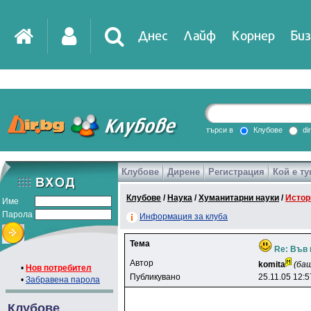
Днес
Лайф
Корнер
Биз
IT
DirTV
Impressio
търси в
Клубове
di
Клубове
Дирене
Регистрация
Кой е ту
Games
Клубове
/
Наука
/
Хуманитарни науки
/
Истор
Име
Парола
Информация за клуба
Тема
Re: Във 
Автор
komita
(ба
•
Нов потребител
Публикувано
25.11.05 12:5
•
Забравена парола
Клубове