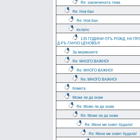
Re: заключената тема
Re: Нов бан.
Re: Нов бан.
въпрос
135 ГОДИНИ ОТЪ РОЖД. НА ПР
Д-РЪ ГАНЧО ЦЕНОВЪ!!!
За мормоните
Re: МНОГО ВАЖНО!
Re: МНОГО ВАЖНО!
Re: МНОГО ВАЖНО!
Комита
Може ли да знам
Re: Може ли да знам
Re: Може ли да знам
Re: Мене ме зовят будала!
Re: Мене ме зовят будала!