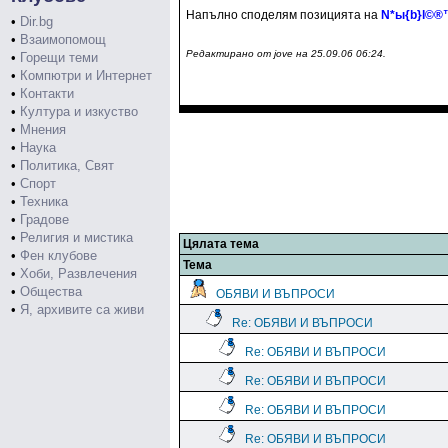
Напълно споделям позицията на
N*ы{b}l©®
•
Dir.bg
•
Взаимопомощ
Редактирано от jove на 25.09.06 06:24.
•
Горещи теми
•
Компютри и Интернет
•
Контакти
•
Култура и изкуство
•
Мнения
•
Наука
•
Политика, Свят
•
Спорт
•
Техника
•
Градове
•
Религия и мистика
Цялата тема
•
Фен клубове
Тема
•
Хоби, Развлечения
•
Общества
ОБЯВИ И ВЪПРОСИ
•
Я, архивите са живи
Re: ОБЯВИ И ВЪПРОСИ
Re: ОБЯВИ И ВЪПРОСИ
Re: ОБЯВИ И ВЪПРОСИ
Re: ОБЯВИ И ВЪПРОСИ
Re: ОБЯВИ И ВЪПРОСИ