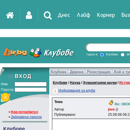
Днес
Лайф
Корнер
Биз
IT
DirTV
Impressio
търси в
Клубове
di
Клубове
Дирене
Регистрация
Кой е ту
Games
Клубове
/
Наука
/
Хуманитарни науки
/
Истор
Име
Парола
Информация за клуба
Тема
Re: ОК
Автор
jove
()
•
Нов потребител
Публикувано
25.09.06 06:
•
Забравена парола
Клубове