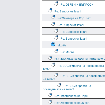
Re: ОБЯВИ И ВЪПРОСИ
Re: Въпрос от latani
Re:Отговора на Хор+Бат
Re: Въпрос от latani
Re: Въпрос от latani
Re: Въпрос от latani
Молба
Re: Молба
BUG в брояча на посещенията на те
Re: BUG в брояча на посещенията
теми?
Re: BUG в брояча на посещения
на теми?
Re: BUG в брояча на
посещенията на теми?
Re: Оттеглянето на Торн.
Re: Оттеглянето на Зиези.