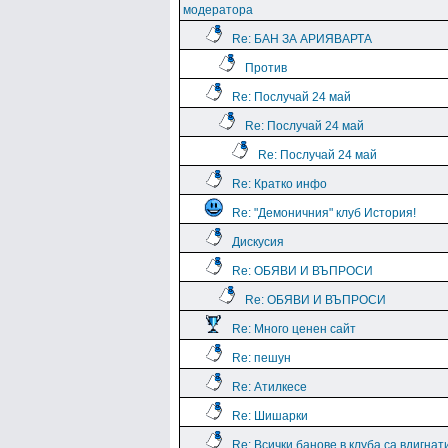
модератора
Re: БАН ЗА АРИЯВАРТА
Против
Re: Послучай 24 май
Re: Послучай 24 май
Re: Послучай 24 май
Re: Кратко инфо
Re: "Демоничния" клуб История!
Дискусия
Re: ОБЯВИ И ВЪПРОСИ
Re: ОБЯВИ И ВЪПРОСИ
Re: Много ценен сайт
Re: пешун
Re: Атилкесе
Re: Шишарки
Re: Всички банове в клуба са вдигнат