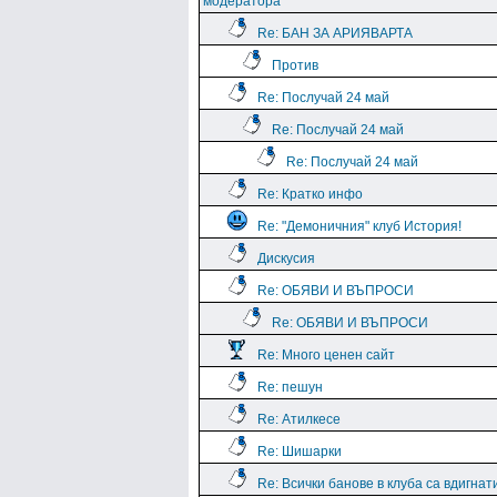
модератора
Re: БАН ЗА АРИЯВАРТА
Против
Re: Послучай 24 май
Re: Послучай 24 май
Re: Послучай 24 май
Re: Кратко инфо
Re: "Демоничния" клуб История!
Дискусия
Re: ОБЯВИ И ВЪПРОСИ
Re: ОБЯВИ И ВЪПРОСИ
Re: Много ценен сайт
Re: пешун
Re: Атилкесе
Re: Шишарки
Re: Всички банове в клуба са вдигнат