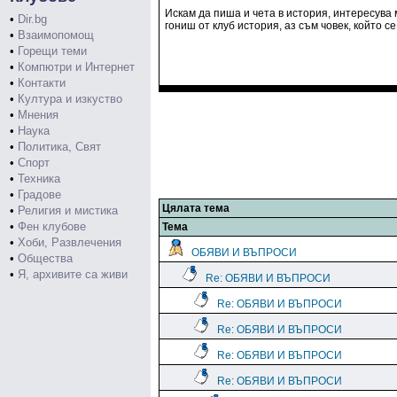
Искам да пиша и чета в история, интересува 
•
Dir.bg
гониш от клуб история, аз съм човек, който с
•
Взаимопомощ
•
Горещи теми
•
Компютри и Интернет
•
Контакти
•
Култура и изкуство
•
Мнения
•
Наука
•
Политика, Свят
•
Спорт
•
Техника
•
Градове
Цялата тема
•
Религия и мистика
•
Фен клубове
Тема
•
Хоби, Развлечения
ОБЯВИ И ВЪПРОСИ
•
Общества
•
Я, архивите са живи
Re: ОБЯВИ И ВЪПРОСИ
Re: ОБЯВИ И ВЪПРОСИ
Re: ОБЯВИ И ВЪПРОСИ
Re: ОБЯВИ И ВЪПРОСИ
Re: ОБЯВИ И ВЪПРОСИ