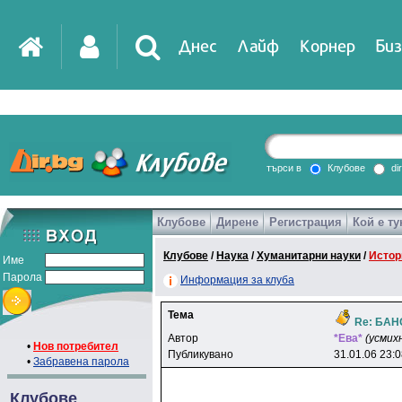
Днес
Лайф
Корнер
Биз
IT
DirTV
Impressio
търси в
Клубове
di
Клубове
Дирене
Регистрация
Кой е ту
Games
Клубове
/
Наука
/
Хуманитарни науки
/
Истор
Име
Парола
Информация за клуба
Тема
Re: БАН
Автор
*Eвa*
(усмих
•
Нов потребител
Публикувано
31.01.06 23:
•
Забравена парола
Клубове