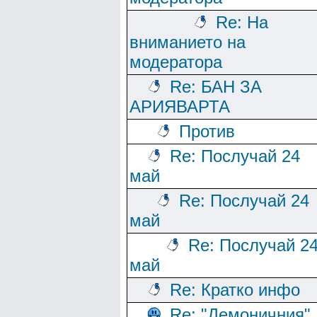
Re: На
вниманието на
модератора
Re: БАН ЗА
АРИЯВАРТА
Против
Re: Послучай 24
май
Re: Послучай 24
май
Re: Послучай 2
май
Re: Кратко инфо
Re: "Демоничния"