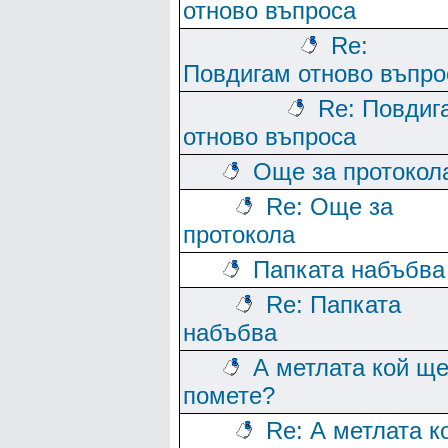
отново въпроса
Re:
Повдигам отново въпро
Re: Повдиг
отново въпроса
Още за протокол
Re: Още за
протокола
Папката набъбва
Re: Папката
набъбва
А метлата кой щ
помете?
Re: А метлата к