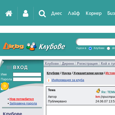
Днес
Лайф
Корнер
Биз
IT
DirTV
Impressio
търси в
Клубове
di
Клубове
Дирене
Регистрация
Кой е ту
Games
Клубове
/
Наука
/
Хуманитарни науки
/
Истор
Име
Парола
Информация за клуба
Тема
Re: ТЕМ
Автор
lvn
(пристра
•
Нов потребител
Публикувано
24.06.07 13:
•
Забравена парола
Клубове