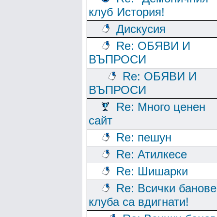
клуб История!
Дискусия
Re: ОБЯВИ И
ВЪПРОСИ
Re: ОБЯВИ И
ВЪПРОСИ
Re: Много ценен
сайт
Re: пешун
Re: Атилкесе
Re: Шишарки
Re: Всички банове
клуба са вдигнати!