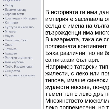
•
Dir.bg
•
Взаимопомощ
В историята ги има дан
•
Горещи теми
империя е заселвала от
•
Компютри и Интернет
•
Контакти
селца с имена на бълга
•
Култура и изкуство
възрожденци има много
•
Мнения
•
Наука
В казармата, така се с
•
Политика, Свят
•
Спорт
половината контингент 
•
Техника
Бяха различни, но не б
•
Градове
•
Религия и мистика
са никакви българи.
•
Фен клубове
Например татарски тип 
•
Хоби, Развлечения
•
Общества
жилести, с леко или по
•
Я, архивите са живи
типове, имаше синеоки,
зурлести носове, по-ед
тъмен тен с леко дръпн
Мнозинството мюсюлма
леко попремесени, но т