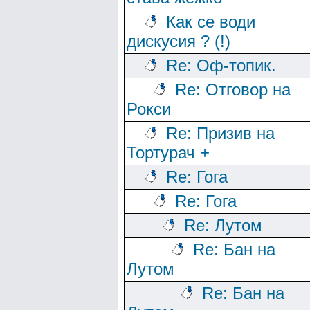
Как се води
дискусия ? (!)
Re: Оф-топик.
Re: Отговор на
Рокси
Re: Призив на
Тортурач +
Re: Гога
Re: Гога
Re: Лутом
Re: Бан на
Лутом
Re: Бан на