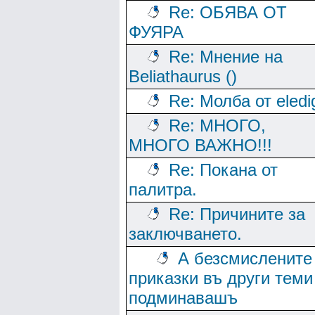
Re: ОБЯВА ОТ
ФУЯРА
Re: Мнение на
Beliathaurus ()
Re: Молба от eledi
Re: МНОГО,
МНОГО ВАЖНО!!!
Re: Покана от
палитра.
Re: Причините за
заключването.
А безсмислените
приказки въ други теми
подминавашъ