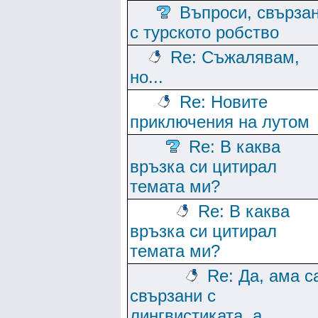
Въпроси, свърза
с турското робство
Re: Съжалявам,
но...
Re: Новите
приключения на лутом
Re: В каква
връзка си цитирал
темата ми?
Re: В каква
връзка си цитирал
темата ми?
Re: Да, ама с
свързани с
лингвистиката, а