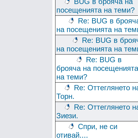
BUG в брояча на
посещенията на теми?
Re: BUG в брояч
на посещенията на тем
Re: BUG в броя
на посещенията на тем
Re: BUG в
брояча на посещеният
на теми?
Re: Оттеглянето н
Торн.
Re: Оттеглянето н
Зиези.
Спри, не си
отивай....