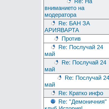
Re: На
вниманието на
модератора
Re: БАН ЗА
АРИЯВАРТА
Против
Re: Послучай 24
май
Re: Послучай 24
май
Re: Послучай 2
май
Re: Кратко инфо
Re: "Демоничния"
клуб История!