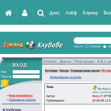
Днес
Лайф
Корнер
Биз
IT
DirTV
Impressio
търси в
Клубове
di
Клубове
Дирене
Регистрация
Кой е ту
Games
Клубове
/
Наука
/
Хуманитарни науки
/
Истор
Име
Парола
Информация за клуба
Тема
Re:Кой е
anita_uzunova]
•
Нов потребител
Автор
Vencci*
(R*Я)
•
Забравена парола
Публикувано
26.09.06 12:
Клубове