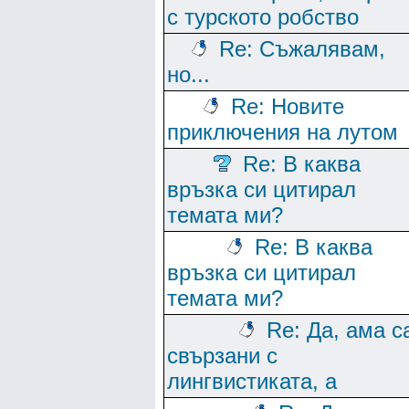
с турското робство
Re: Съжалявам,
но...
Re: Новите
приключения на лутом
Re: В каква
връзка си цитирал
темата ми?
Re: В каква
връзка си цитирал
темата ми?
Re: Да, ама с
свързани с
лингвистиката, а