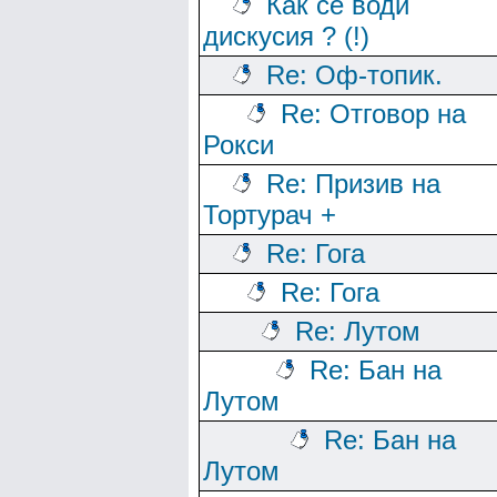
Как се води
дискусия ? (!)
Re: Оф-топик.
Re: Отговор на
Рокси
Re: Призив на
Тортурач +
Re: Гога
Re: Гога
Re: Лутом
Re: Бан на
Лутом
Re: Бан на
Лутом