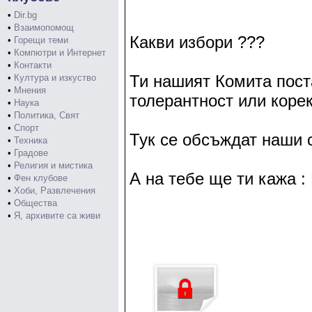
•
Dir.bg
•
Взаимопомощ
Какви избори ???
•
Горещи теми
•
Компютри и Интернет
•
Контакти
Ти нашият Комита пост
•
Култура и изкуство
•
Мнения
толерантност или коре
•
Наука
•
Политика, Свят
•
Спорт
Тук се обсъждат наши с
•
Техника
•
Градове
•
Религия и мистика
А на тебе ще ти кажа : 
•
Фен клубове
•
Хоби, Развлечения
•
Общества
•
Я, архивите са живи