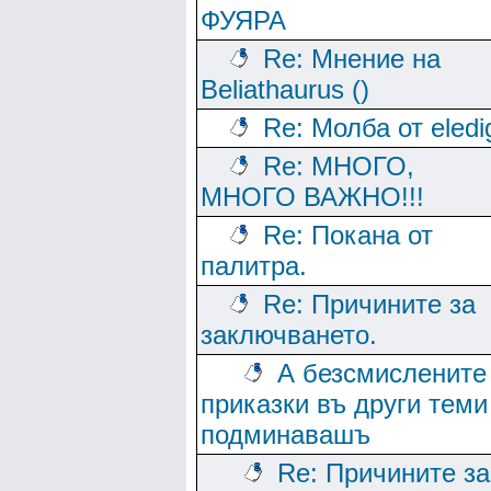
ФУЯРА
Re: Мнение на
Beliathaurus ()
Re: Молба от eledi
Re: МНОГО,
МНОГО ВАЖНО!!!
Re: Покана от
палитра.
Re: Причините за
заключването.
А безсмислените
приказки въ други теми
подминавашъ
Re: Причините за