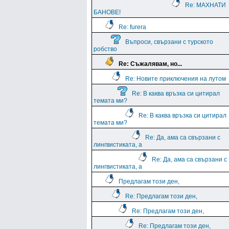
Re: МАХНАТИ
БАНОВЕ!
Re: furera
Въпроси, свързани с турското
робство
Re: Съжалявам, но...
Re: Новите приключения на лутом
Re: В каква връзка си цитирал
темата ми?
Re: В каква връзка си цитирал
темата ми?
Re: Да, ама са свързани с
лингвистиката, а
Re: Да, ама са свързани с
лингвистиката, а
Предлагам този ден,
Re: Предлагам този ден,
Re: Предлагам този ден,
Re: Предлагам този ден,