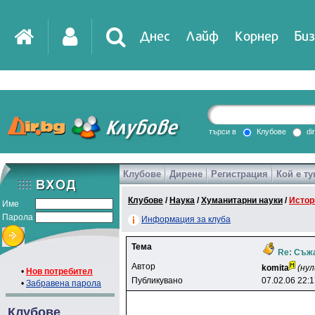
Днес
Лайф
Корнер
Биз
IT
DirTV
Impressio
търси в
Клубове
di
Клубове
Дирене
Регистрация
Кой е ту
Games
Клубове
/
Наука
/
Хуманитарни науки
/
Истор
Име
Парола
Информация за клуба
Тема
Re: Съжа
Автор
komita
(нул
•
Нов потребител
Публикувано
07.02.06 22:
•
Забравена парола
Клубове