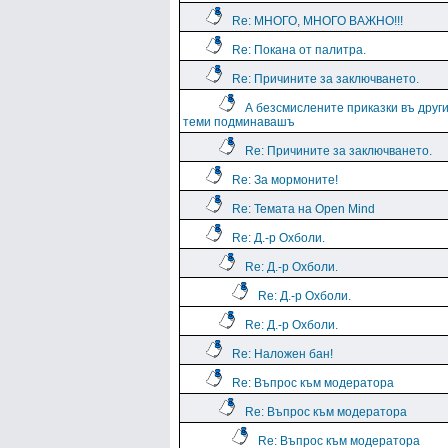
Re: МНОГО, МНОГО ВАЖНО!!!
Re: Покана от палитра.
Re: Причините за заключването.
А безсмислените приказки въ друг
теми подминавашъ
Re: Причините за заключването.
Re: За мормоните!
Re: Темата на Open Mind
Re: Д.-р Охболи.
Re: Д.-р Охболи.
Re: Д.-р Охболи.
Re: Д.-р Охболи.
Re: Наложен бан!
Re: Въпрос към модератора
Re: Въпрос към модератора
Re: Въпрос към модератора