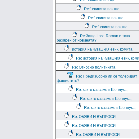
Re:" свинята пак ще ...
Re:" свинята пак ще ...
Re:" свинята пак ще ...
Re:" свинята пак ще ...
Re:Защо Last_Roman e така
разярен от новината?
история на чувашкия език, комита
Re: история на чувашкия език, ком
Re: Относно политиката.
Re: Предизборно ли се толерират
фашистите?
Re: както казваме в Шоплука,
Re: както казваме в Шоплука,
Re: както казваме в Шоплука,
Re: ОБЯВИ И ВЪПРОСИ
Re: ОБЯВИ И ВЪПРОСИ
Re: ОБЯВИ И ВЪПРОСИ