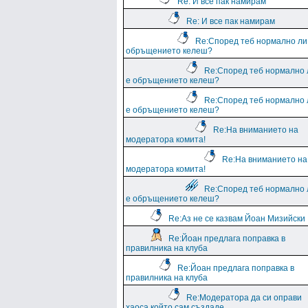
Re: И все пак намирам
Re: И все пак намирам
Re:Според теб нормално ли
обръщението келеш?
Re:Според теб нормално 
е обръщението келеш?
Re:Според теб нормално 
е обръщението келеш?
Re:На вниманието на
модератора комита!
Re:На вниманието на
модератора комита!
Re:Според теб нормално 
е обръщението келеш?
Re:Аз не се казвам Йоан Мизийски
Re:Йоан предлага поправка в
правилника на клуба
Re:Йоан предлага поправка в
правилника на клуба
Re:Модератора да си оправи
хаоса който сам създаде