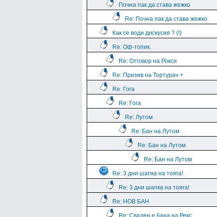
Почна пак да става жежко
Re: Почна пак да става жежко
Как се води дискусия ? (!)
Re: Оф-топик.
Re: Отговор на Рокси
Re: Призив на Тортурач +
Re: Гога
Re: Гога
Re: Лутом
Re: Бан на Лутом
Re: Бан на Лутом
Re: Бан на Лутом
Re: 3 дни шапка на тояга!
Re: 3 дни шапка на тояга!
Re: НОВ БАН
Re: Свален е бана на Рекс.