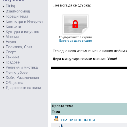
...не мога да се сдържа:
•
Dir.bg
•
Взаимопомощ
•
Горещи теми
•
Компютри и Интернет
•
Контакти
•
Култура и изкуство
•
Мнения
Съдържаниет е скрито
Влезте за да го видите
•
Наука
•
Политика, Свят
Ето едно ново изпълнение на нашия любим к
•
Спорт
•
Техника
Дира ми нулира всички мнения! Ужас!
•
Градове
•
Религия и мистика
•
Фен клубове
•
Хоби, Развлечения
•
Общества
•
Я, архивите са живи
Цялата тема
Тема
ОБЯВИ И ВЪПРОСИ