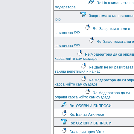
Re:На вниманието на
модератора.
Защо темата ми е заключ
!?!?
Re: Защо темата ми е
заключена !?!?
Re: Защо темата ми е
заключена !?!?
Re:Модератора да си оправ
хаоса който сам създаде
Re:Дали не ни разиграват
такава репетиция и на нас
Re:Модератора да си опр
хаоса който сам създаде
Re:Модератора да си
оправи хаоса който сам създаде
Re: ОБЯВИ И ВЪПРОСИ
Re: Бан за Атилкесе
Re: ОБЯВИ И ВЪПРОСИ
България през 30те