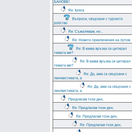
БАНОВЕ!
Re: furera
Въпроси, свързани с турското
робство
Re: Съжалявам, но...
Re: Новите приключения на лутом
Re: В каква връзка си цитирал
темата ми?
Re: В каква връзка си цитирал
темата ми?
Re: Да, ама са свързани с
лингвистиката, а
Re: Да, ама са свързани с
лингвистиката, а
Предлагам този ден,
Re: Предлагам този ден,
Re: Предлагам този ден,
Re: Предлагам този ден,