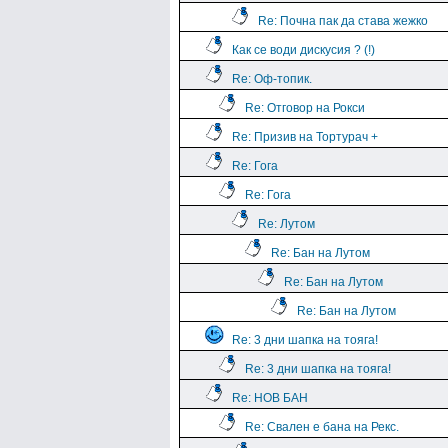
Re: Почна пак да става жежко
Как се води дискусия ? (!)
Re: Оф-топик.
Re: Отговор на Рокси
Re: Призив на Тортурач +
Re: Гога
Re: Гога
Re: Лутом
Re: Бан на Лутом
Re: Бан на Лутом
Re: Бан на Лутом
Re: 3 дни шапка на тояга!
Re: 3 дни шапка на тояга!
Re: НОВ БАН
Re: Свален е бана на Рекс.