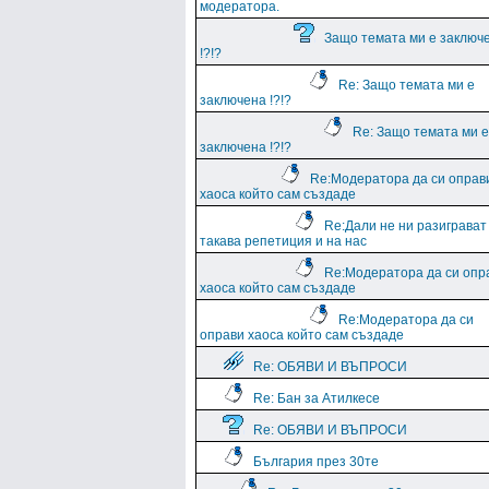
модератора.
Защо темата ми е заключ
!?!?
Re: Защо темата ми е
заключена !?!?
Re: Защо темата ми е
заключена !?!?
Re:Модератора да си оправ
хаоса който сам създаде
Re:Дали не ни разиграват
такава репетиция и на нас
Re:Модератора да си опр
хаоса който сам създаде
Re:Модератора да си
оправи хаоса който сам създаде
Re: ОБЯВИ И ВЪПРОСИ
Re: Бан за Атилкесе
Re: ОБЯВИ И ВЪПРОСИ
България през 30те