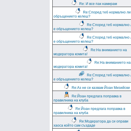
Re: И все пак намирам
Re:Според теб нормално ли
обръщението келеш?
Re:Според теб нормално 
е обръщението келеш?
Re:Според теб нормално 
е обръщението келеш?
Re:На вниманието на
модератора комита!
Re:На вниманието на
модератора комита!
Re:Според теб нормално 
е обръщението келеш?
Re:Аз не се казвам Йоан Мизийски
Re:Йоан предлага поправка в
правилника на клуба
Re:Йоан предлага поправка в
правилника на клуба
Re:Модератора да си оправи
хаоса който сам създаде