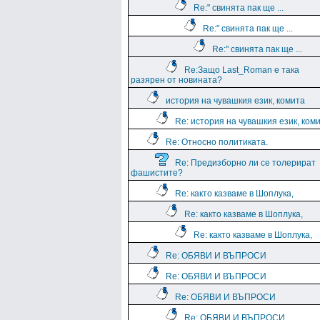
Re:" свинята пак ще ...
Re:" свинята пак ще ...
Re:" свинята пак ще ...
Re:Защо Last_Roman e така
разярен от новината?
история на чувашкия език, комита
Re: история на чувашкия език, ком
Re: Относно политиката.
Re: Предизборно ли се толерират
фашистите?
Re: както казваме в Шоплука,
Re: както казваме в Шоплука,
Re: както казваме в Шоплука,
Re: ОБЯВИ И ВЪПРОСИ
Re: ОБЯВИ И ВЪПРОСИ
Re: ОБЯВИ И ВЪПРОСИ
Re: ОБЯВИ И ВЪПРОСИ