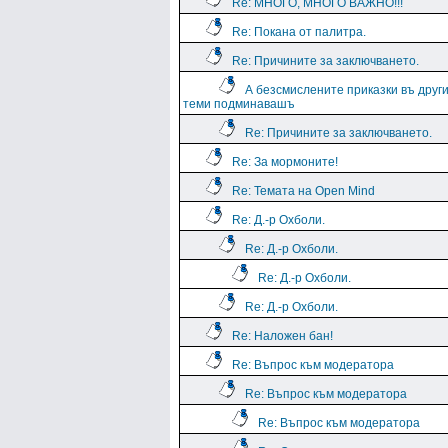
Re: МНОГО, МНОГО ВАЖНО!!!
Re: Покана от палитра.
Re: Причините за заключването.
А безсмислените приказки въ друг
теми подминавашъ
Re: Причините за заключването.
Re: За мормоните!
Re: Темата на Open Mind
Re: Д.-р Охболи.
Re: Д.-р Охболи.
Re: Д.-р Охболи.
Re: Д.-р Охболи.
Re: Наложен бан!
Re: Въпрос към модератора
Re: Въпрос към модератора
Re: Въпрос към модератора