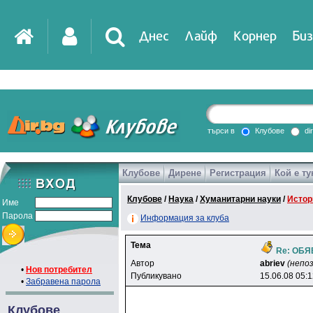
Днес
Лайф
Корнер
Биз
IT
DirTV
Impressio
търси в
Клубове
di
Клубове
Дирене
Регистрация
Кой е ту
Games
Клубове
/
Наука
/
Хуманитарни науки
/
Истор
Име
Парола
Информация за клуба
Тема
Re: ОБ
Автор
abriev
(непо
•
Нов потребител
Публикувано
15.06.08 05:
•
Забравена парола
Клубове