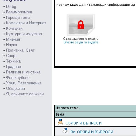
незнам къде да питам.норди-информация за т
•
Dir.bg
•
Взаимопомощ
•
Горещи теми
•
Компютри и Интернет
•
Контакти
•
Култура и изкуство
Съдържаниет е скрито
•
Мнения
Влезте за да го видите
•
Наука
•
Политика, Свят
•
Спорт
•
Техника
•
Градове
•
Религия и мистика
•
Фен клубове
•
Хоби, Развлечения
•
Общества
•
Я, архивите са живи
Цялата тема
Тема
ОБЯВИ И ВЪПРОСИ
Re: ОБЯВИ И ВЪПРОСИ