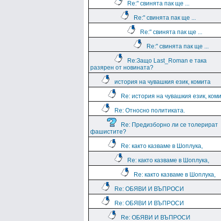
Re:" свинята пак ще ...
Re:" свинята пак ще ...
Re:" свинята пак ще ...
Re:" свинята пак ще ...
Re:Защо Last_Roman e така
разярен от новината?
история на чувашкия език, комита
Re: история на чувашкия език, ком
Re: Относно политиката.
Re: Предизборно ли се толерират
фашистите?
Re: както казваме в Шоплука,
Re: както казваме в Шоплука,
Re: както казваме в Шоплука,
Re: ОБЯВИ И ВЪПРОСИ
Re: ОБЯВИ И ВЪПРОСИ
Re: ОБЯВИ И ВЪПРОСИ