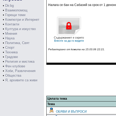
Налага се бан на Сабазий за срок от 1 денон
•
Dir.bg
•
Взаимопомощ
•
Горещи теми
•
Компютри и Интернет
•
Контакти
•
Култура и изкуство
•
Мнения
Съдържаниет е скрито
•
Наука
Влезте за да го видите
•
Политика, Свят
•
Спорт
Редактирано от koмитa на 15.03.06 22:21.
•
Техника
•
Градове
•
Религия и мистика
•
Фен клубове
•
Хоби, Развлечения
•
Общества
•
Я, архивите са живи
Цялата тема
Тема
ОБЯВИ И ВЪПРОСИ