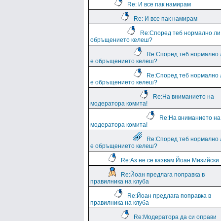
Re: И все пак намирам
Re: И все пак намирам
Re:Според теб нормално ли
обръщението келеш?
Re:Според теб нормално 
е обръщението келеш?
Re:Според теб нормално 
е обръщението келеш?
Re:На вниманието на
модератора комита!
Re:На вниманието на
модератора комита!
Re:Според теб нормално 
е обръщението келеш?
Re:Аз не се казвам Йоан Мизийски
Re:Йоан предлага поправка в
правилника на клуба
Re:Йоан предлага поправка в
правилника на клуба
Re:Модератора да си оправи