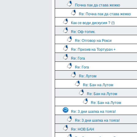
Почна пак да става жежко
Re: Почна пак да става жежко
Как се води дискусия ? (!)
Re: Оф-топик.
Re: Отговор на Рокси
Re: Призив на Тортурач +
Re: Гога
Re: Гога
Re: Лутом
Re: Бан на Лутом
Re: Бан на Лутом
Re: Бан на Лутом
Re: 3 дни шапка на тояга!
Re: 3 дни шапка на тояга!
Re: НОВ БАН