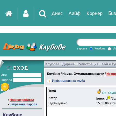
Днес
Лайф
Корнер
Биз
IT
DirTV
Impressio
търси в
Клубове
di
Клубове
Дирене
Регистрация
Кой е ту
Games
Клубове
/
Наука
/
Хуманитарни науки
/
Истор
Име
Парола
Информация за клуба
Тема
Re: ОБ
Автор
koмитa
(бъ
•
Нов потребител
Публикувано
15.03.06 21:
•
Забравена парола
Клубове