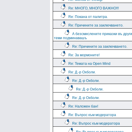
Re: МНОГО, МНОГО ВАЖНО!!!
Re: Покана от палитра.
Re: Причините за заключването.
А безсмислените приказки въ друг
теми подминавашъ
Re: Причините за заключването.
Re: За мормоните!
Re: Темата на Open Mind
Re: Д.-р Охболи.
Re: Д.-р Охболи.
Re: Д.-р Охболи.
Re: Д.-р Охболи.
Re: Наложен бан!
Re: Въпрос към модератора
Re: Въпрос към модератора