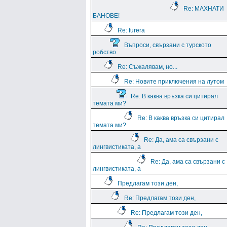
Re: МАХНАТИ
БАНОВЕ!
Re: furera
Въпроси, свързани с турското
робство
Re: Съжалявам, но...
Re: Новите приключения на лутом
Re: В каква връзка си цитирал
темата ми?
Re: В каква връзка си цитирал
темата ми?
Re: Да, ама са свързани с
лингвистиката, а
Re: Да, ама са свързани с
лингвистиката, а
Предлагам този ден,
Re: Предлагам този ден,
Re: Предлагам този ден,