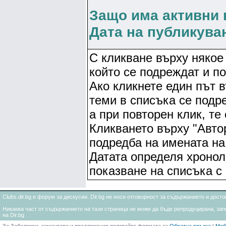
Защо има активни 
Дата на публикува
С кликване върху някое 
който се подреждат и по
Ако кликнете един път в
теми в списъка се подр
а при повторен клик, те
Кликването върху "Авто
подредба на имената на 
Датата определя хронол
показване на списъка с
Clubs.dir.bg е форум за дискусии. Dir.bg не носи отговорност за съдържанието и дос
Никаква част от съдържанието на тази страница не може да бъде репродуцирана, запи
на Dir.bg