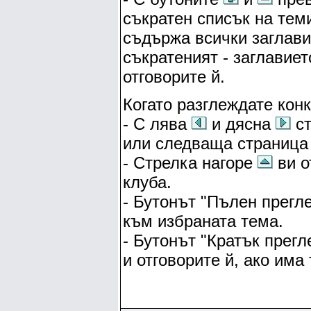
съкратен списък на тем
съдържа всички заглави
съкратеният - заглавиет
отговорите й.
Когато разглеждате кон
- С лява
и дясна
ст
или следваща страница 
- Стрелка нагоре
ви о
клуба.
- Бутонът "Пълен прегл
към избраната тема.
- Бутонът "Кратък прег
и отговорите й, ако има 