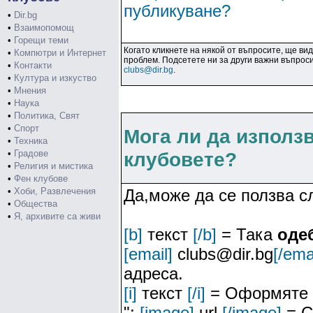
публикуване?
•
Dir.bg
•
Взаимопомощ
•
Горещи теми
Когато кликнете на някой от въпросите, ще ви
•
Компютри и Интернет
проблем. Подсетете ни за други важни въпроси
•
Контакти
clubs@dir.bg
.
•
Култура и изкуство
•
Мнения
•
Наука
•
Политика, Свят
•
Спорт
Мога ли да използ
•
Техника
•
Градове
клубовете?
•
Религия и мистика
•
Фен клубове
•
Хоби, Развлечения
Да,може да се ползва 
•
Общества
•
Я, архивите са живи
[b]
текст
[/b]
= Така
оде
[email]
clubs@dir.bg
[/ema
адреса.
[i]
текст
[/i]
= Оформяте 
";
[image]
url
[/image]
= С