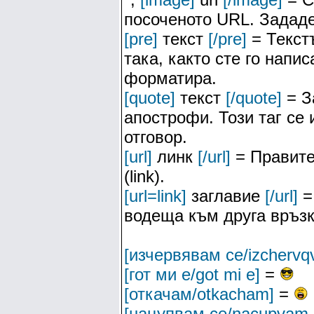
посоченото URL. Зададе
[pre]
текст
[/pre]
= Текстъ
така, както сте го напис
форматира.
[quote]
текст
[/quote]
= З
апострофи. Този таг се
отговор.
[url]
линк
[/url]
= Правите
(link).
[url=link]
заглавие
[/url]
=
водеща към друга връзк
[изчервявам се/izchervq
[гот ми е/got mi e]
=
[откачам/otkacham]
=
[нацупвам се/nacupvam 