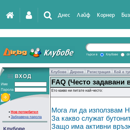
Днес
Лайф
Корнер
Биз
IT
DirTV
Impressio
търси в
Клубове
di
Клубове
Дирене
Регистрация
Кой е ту
Games
FAQ (Често задавани 
Име
Парола
Ето какво ни питате най-често:
Мога ли да използвам H
•
Нов потребител
За какво служат бутони
•
Забравена парола
Защо има активни връзк
Клубове