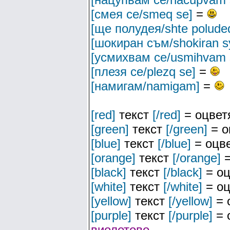
[смея се/smeq se]
=
[ще полудея/shte polude
[шокиран съм/shokiran 
[усмихвам се/usmihvam 
[плезя се/plezq se]
=
[намигам/namigam]
=
[red]
текст
[/red]
= оцвет
[green]
текст
[/green]
= о
[blue]
текст
[/blue]
= оцве
[orange]
текст
[/orange]
=
[black]
текст
[/black]
= оц
[white]
текст
[/white]
= оц
[yellow]
текст
[/yellow]
= 
[purple]
текст
[/purple]
= 
виолетово
.