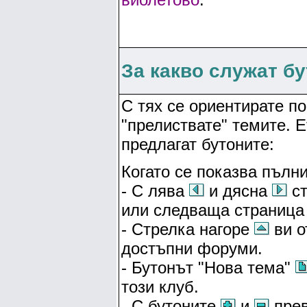
За какво служат б
С тях се ориентирате по
"прелиствате" темите. 
предлагат бутоните:
Когато се показва пълни
- С лява
и дясна
ст
или следваща страница 
- Стрелка нагоре
ви о
достъпни форуми.
- Бутонът "Нова тема"
този клуб.
- С бутоните
и
прев