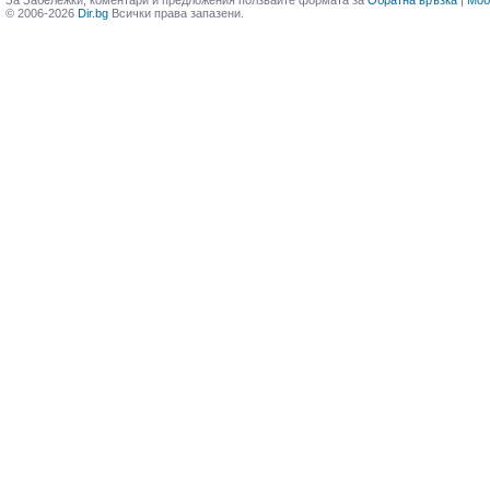
За Забележки, коментари и предложения ползвайте формата за
Обратна връзка
|
Моб
© 2006-2026
Dir.bg
Всички права запазени.