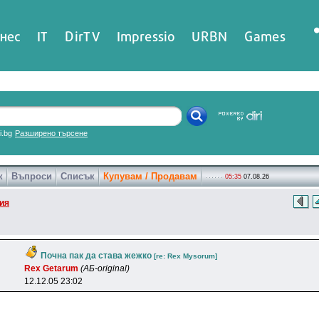
нес
IT
DirTV
Impressio
URBN
Games
ri.bg
Разширено търсене
к
Въпроси
Списък
Купувам / Продавам
05:35
07.08.26
ия
Почна пак да става жежко
[re: Rex Mysorum]
Rex Getarum
(АБ-original)
12.12.05 23:02