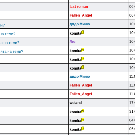
last roman
06.
Fallen_Angel
06.
дядo Mиню
10.
ми?
10.
komita
 на теми?
Лил
10.
та на теми?
10.
komita
ията на теми?
10.
komita
10.
komita
дядo Mиню
11.
Fallen_Angel
11.
Fallen_Angel
11.
woland
17.
31.
komita
04.
komita
05.
komita