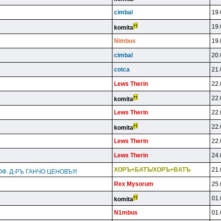
cimbal
19.
19.
komita
Nimbus
19.
cimbal
20.
cotca
21.
Lews Therin
22.
22.
komita
Lews Therin
22.
22.
komita
Lews Therin
22.
Lews Therin
24.
XOPЪ+БATЪ/XOPЪ+BATЪ
21.
Ф. Д-РЪ ГАНЧО ЦЕНОВЪ!!!
Rex Mysorum
25.
01.
komita
N1mbus
01.