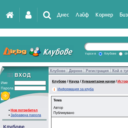
Днес
Лайф
Корнер
Биз
търси в
Клубове
di
Клубове
Дирене
Регистрация
Кой е ту
Клубове
/
Наука
/
Хуманитарни науки
/
Истор
Име
Парола
Информация за клуба
Тема
Автор
•
Нов потребител
Публикувано
•
Забравена парола
Клубове