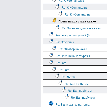
Re: Клубен анализ
Re: Клубен анализ
Re: Клубен анализ
Почна пак да става жежко
Re: Почна пак да става жежко
Как се води дискусия ? (!)
Re: Оф-топик.
Re: Отговор на Рокси
Re: Призив на Тортурач +
Re: Гога
Re: Гога
Re: Лутом
Re: Бан на Лутом
Re: Бан на Лутом
Re: Бан на Лутом
Re: 3 дни шапка на тояга!