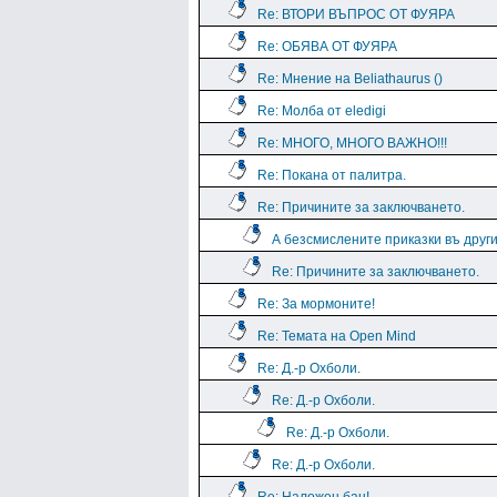
Re: ВТОРИ ВЪПРОС ОТ ФУЯРА
Re: ОБЯВА ОТ ФУЯРА
Re: Мнение на Beliathaurus ()
Re: Молба от eledigi
Re: МНОГО, МНОГО ВАЖНО!!!
Re: Покана от палитра.
Re: Причините за заключването.
А безсмислените приказки въ дру
Re: Причините за заключването.
Re: За мормоните!
Re: Темата на Open Mind
Re: Д.-р Охболи.
Re: Д.-р Охболи.
Re: Д.-р Охболи.
Re: Д.-р Охболи.