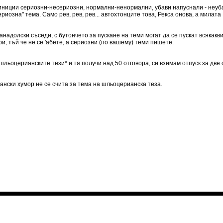
иниции сериозни-несериозни, нормални-ненормални, убави напуснали - неуба
иозна" тема. Само рев, рев, рев... автохтонците това, Рекса онова, а милата
надолски съседи, с бутончето за пускане на теми могат да се пускат всякакви
и, тъй че не се 'абете, а сериозни (по вашему) теми пишете.
шльоцерианските тези* и тя получи над 50 отговора, си взимам отпуск за две 
ански хумор не се счита за тема на шльоцерианска теза.