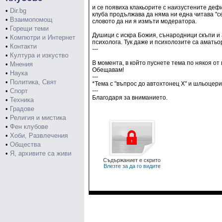
и се появиха клакьорите с наизустените деф
•
Dir.bg
клуба продължава да няма ни една читава "сер
•
Взаимопомощ
словото да ни я измъти модератора.
•
Горещи теми
Душици с искра Божия, сънародници скъпи и а
•
Компютри и Интернет
психолога. Тук даже и психолозите са аматьор
•
Контакти
---
•
Култура и изкуство
В момента, в който пуснете тема по някоя от 
•
Мнения
Обещавам!
•
Наука
---
•
Политика, Свят
*Тема с "въпрос до автохтонец Х" и шльоцери
•
Спорт
---
Благодаря за вниманието.
•
Техника
•
Градове
•
Религия и мистика
•
Фен клубове
•
Хоби, Развлечения
•
Общества
•
Я, архивите са живи
Съдържаниет е скрито
Влезте за да го видите