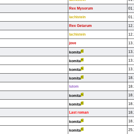
Rex Mysorum
01.
lachistein
01.
Rex Getarum
12.
lachistein
12.
jove
13.
13.
komita
13.
komita
13.
komita
18.
komita
lutom
18.
18.
komita
18.
komita
Last roman
18.
18.
komita
25.
komita