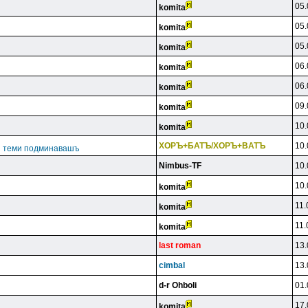
05.
komita
05.
komita
05.
komita
06.
komita
06.
komita
09.
komita
10.
komita
XOPЪ+БATЪ/XOPЪ+BATЪ
10.
ги теми подминавашъ
Nimbus-TF
10.
10.
komita
11.
komita
11.
komita
last roman
13.
cimbal
13.
d-r Ohboli
01.
17.
komita