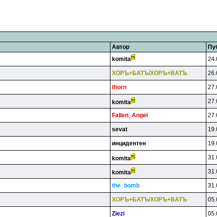
Автор
Пу
komita
24.
XOPЪ+БATЪ/XOPЪ+BATЪ
26.
thorn
27.
27.
komita
Fallen_Angel
27.
sevat
19.
инцидeнтeн
19.
31.
komita
31.
komita
the_bomb
31.
XOPЪ+БATЪ/XOPЪ+BATЪ
05.
Ziezi
05.