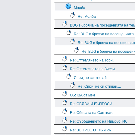
Молба
Re: Молба
BUG в брояча на посещенията на те
Re: BUG в брояча на посещенията
Re: BUG в брояча на посещения
Re: BUG в брояча на посещен
Re: Оттеглянето на Торн.
Re: Оттеглянето на Зиези.
Спри, не си отивай....
Re: Спри, не си отивай....
ОБЯВА от мен
Re: ОБЯВИ И ВЪПРОСИ
Re: Обявата на Сантиаго
Re: Съобщението на Нимбус ТФ.
Re: ВЪПРОС ОТ ФУЯРА