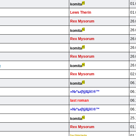
01.
komita
Lews Therin
01.
Rex Mysorum
26.
26.
komita
Rex Mysorum
26.
26.
komita
Rex Mysorum
26.
26.
komita
!
Rex Mysorum
02.
06.
komita
»№*ы{ђ}lЏї©®™
06.
last roman
06.
»№*ы{ђ}lЏї©®™
06.
25.
komita
Rex Mysorum
01.
lachistein
01.