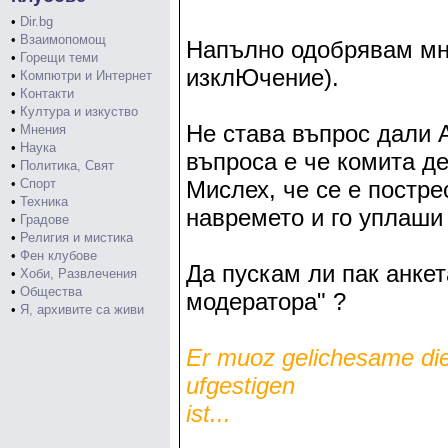
•
Dir.bg
•
Взаимопомощ
Напълно одобрявам мн
•
Горещи теми
изклЮчение).
•
Компютри и Интернет
•
Контакти
•
Култура и изкуство
Не става въпрос дали А
•
Мнения
•
Наука
въпроса е че комита д
•
Политика, Свят
•
Спорт
Мислех, че се е постре
•
Техника
навремето и го уплаши 
•
Градове
•
Религия и мистика
•
Фен клубове
Да пускам ли пак анке
•
Хоби, Развлечения
•
Общества
модератора" ?
•
Я, архивите са живи
Er muoz gelichesame die 
ufgestigеn
ist...