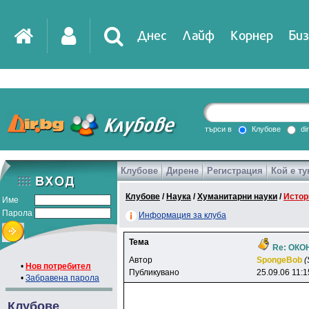
Днес
Лайф
Корнер
Биз
IT
DirTV
Impressio
търси в
Клубове
di
Клубове
Дирене
Регистрация
Кой е ту
Games
Клубове
/
Наука
/
Хуманитарни науки
/
Истор
Име
Парола
Информация за клуба
Тема
Re: ОК
Автор
SpongeBob
(
•
Нов потребител
Публикувано
25.09.06 11:1
•
Забравена парола
Клубове