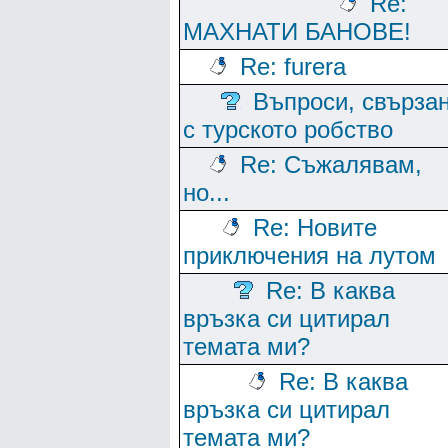
Re:
МАХНАТИ БАНОВЕ!
Re: furera
Въпроси, свърза
с турското робство
Re: Съжалявам,
но...
Re: Новите
приключения на лутом
Re: В каква
връзка си цитирал
темата ми?
Re: В каква
връзка си цитирал
темата ми?