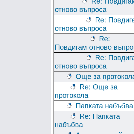
Re: Повдига
отново въпроса
Re: Повдиг
отново въпроса
Re:
Повдигам отново въпро
Re: Повдиг
отново въпроса
Още за протокол
Re: Още за
протокола
Папката набъбва
Re: Папката
набъбва