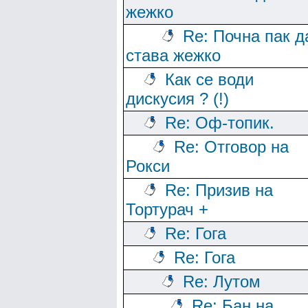
жежко
Re: Почна пак д
става жежко
Как се води
дискусия ? (!)
Re: Оф-топик.
Re: Отговор на
Рокси
Re: Призив на
Тортурач +
Re: Гога
Re: Гога
Re: Лутом
Re: Бан на