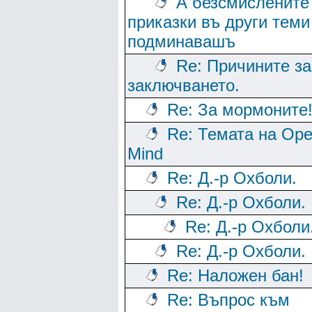
А безсмислените
приказки въ други теми
подминавашъ
Re: Причините за
заключването.
Re: За мормоните
Re: Темата на Op
Mind
Re: Д.-р Охболи.
Re: Д.-р Охболи.
Re: Д.-р Охболи
Re: Д.-р Охболи.
Re: Наложен бан!
Re: Въпрос към