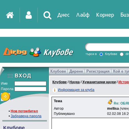
Днес
Лайф
Корнер
Биз
IT
DirTV
Impressio
търси в
Клубове
di
Клубове
Дирене
Регистрация
Кой е ту
Games
Клубове
/
Наука
/
Хуманитарни науки
/
Истор
Име
Парола
Информация за клуба
Тема
Re: ОБ
Автор
mellisa
(член
•
Нов потребител
Публикувано
02.02.08 16:
•
Забравена парола
Клубове