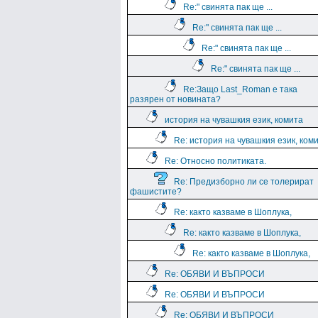
Re:" свинята пак ще ...
Re:" свинята пак ще ...
Re:" свинята пак ще ...
Re:" свинята пак ще ...
Re:Защо Last_Roman e така
разярен от новината?
история на чувашкия език, комита
Re: история на чувашкия език, ком
Re: Относно политиката.
Re: Предизборно ли се толерират
фашистите?
Re: както казваме в Шоплука,
Re: както казваме в Шоплука,
Re: както казваме в Шоплука,
Re: ОБЯВИ И ВЪПРОСИ
Re: ОБЯВИ И ВЪПРОСИ
Re: ОБЯВИ И ВЪПРОСИ