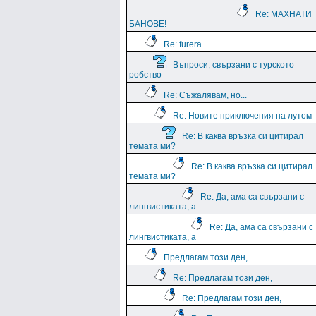
Re: МАХНАТИ
БАНОВЕ!
Re: furera
Въпроси, свързани с турското
робство
Re: Съжалявам, но...
Re: Новите приключения на лутом
Re: В каква връзка си цитирал
темата ми?
Re: В каква връзка си цитирал
темата ми?
Re: Да, ама са свързани с
лингвистиката, а
Re: Да, ама са свързани с
лингвистиката, а
Предлагам този ден,
Re: Предлагам този ден,
Re: Предлагам този ден,