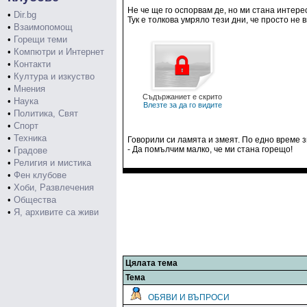
Не че ще го оспорвам де, но ми стана интер
•
Dir.bg
Тук е толкова умряло тези дни, че просто не в
•
Взаимопомощ
•
Горещи теми
•
Компютри и Интернет
•
Контакти
•
Култура и изкуство
•
Мнения
Съдържаниет е скрито
•
Наука
Влезте за да го видите
•
Политика, Свят
•
Спорт
•
Техника
Говорили си ламята и змеят. По едно време з
- Да помълчим малко, че ми стана горещо!
•
Градове
•
Религия и мистика
•
Фен клубове
•
Хоби, Развлечения
•
Общества
•
Я, архивите са живи
Цялата тема
Тема
ОБЯВИ И ВЪПРОСИ