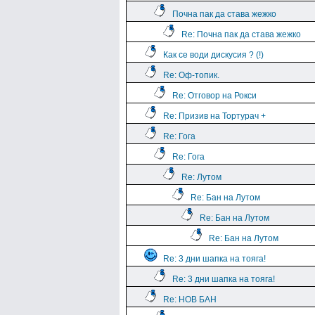
Почна пак да става жежко
Re: Почна пак да става жежко
Как се води дискусия ? (!)
Re: Оф-топик.
Re: Отговор на Рокси
Re: Призив на Тортурач +
Re: Гога
Re: Гога
Re: Лутом
Re: Бан на Лутом
Re: Бан на Лутом
Re: Бан на Лутом
Re: 3 дни шапка на тояга!
Re: 3 дни шапка на тояга!
Re: НОВ БАН