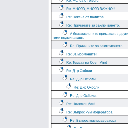
Re: Молба от eledigi
Re: МНОГО, МНОГО ВАЖНО!!!
Re: Покана от палитра.
Re: Причините за заключването.
А безсмислените приказки въ друг
теми подминавашъ
Re: Причините за заключването.
Re: За мормоните!
Re: Темата на Open Mind
Re: Д.-р Охболи.
Re: Д.-р Охболи.
Re: Д.-р Охболи.
Re: Д.-р Охболи.
Re: Наложен бан!
Re: Въпрос към модератора
Re: Въпрос към модератора