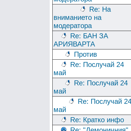
Re: На
вниманието на
модератора
Re: БАН ЗА
АРИЯВАРТА
Против
Re: Послучай 24
май
Re: Послучай 24
май
Re: Послучай 2
май
Re: Кратко инфо
Re: "Демоничния"