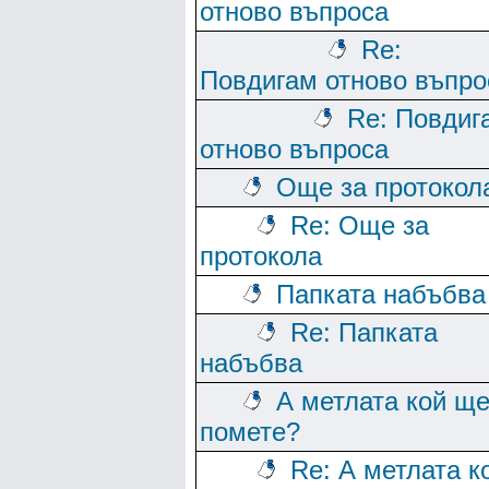
отново въпроса
Re:
Повдигам отново въпро
Re: Повдиг
отново въпроса
Още за протокол
Re: Още за
протокола
Папката набъбва
Re: Папката
набъбва
А метлата кой щ
помете?
Re: А метлата к