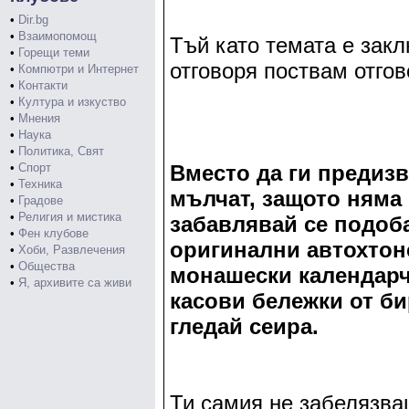
•
Dir.bg
•
Взаимопомощ
Тъй като темата е закл
•
Горещи теми
отговоря поствам отгов
•
Компютри и Интернет
•
Контакти
•
Култура и изкуство
•
Мнения
•
Наука
•
Политика, Свят
•
Спорт
Вместо да ги предизв
•
Техника
мълчат, защото няма 
•
Градове
•
Религия и мистика
забавлявай се подоб
•
Фен клубове
оригинални автохтон
•
Хоби, Развлечения
•
Общества
монашески календарче
•
Я, архивите са живи
касови бележки от би
гледай сеира.
Ти самия не забелязва