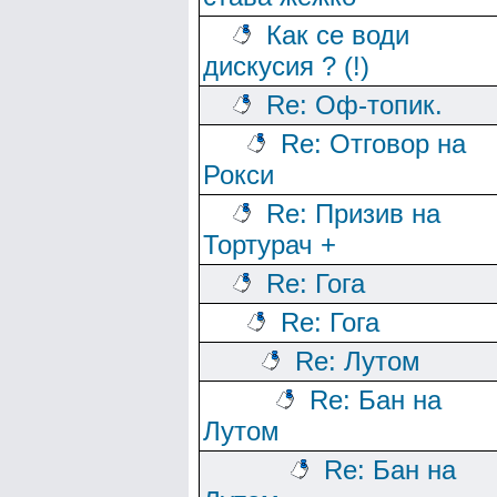
Как се води
дискусия ? (!)
Re: Оф-топик.
Re: Отговор на
Рокси
Re: Призив на
Тортурач +
Re: Гога
Re: Гога
Re: Лутом
Re: Бан на
Лутом
Re: Бан на