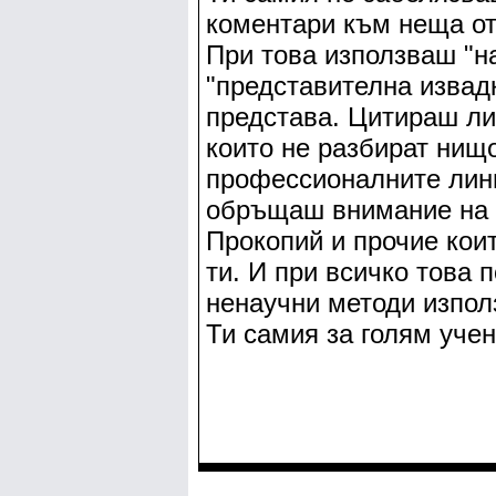
коментари към неща от
При това използваш "н
"представителна извад
представа. Цитираш ли
които не разбират нищо
профессионалните линг
обръщаш внимание на 
Прокопий и прочие коит
ти. И при всичко това 
ненаучни методи използ
Ти самия за голям уче