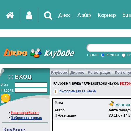
Днес
Лайф
Корнер
Биз
IT
DirTV
Impressio
търси в
Клубове
di
Клубове
Дирене
Регистрация
Кой е ту
Games
Клубове
/
Наука
/
Хуманитарни науки
/
Истор
Име
Парола
Информация за клуба
Тема
Маготин
Автор
tonza
(ентус
•
Нов потребител
Публикувано
30.11.07 14:2
•
Забравена парола
Клубове