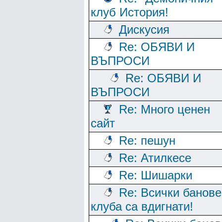
клуб История!
Дискусия
Re: ОБЯВИ И
ВЪПРОСИ
Re: ОБЯВИ И
ВЪПРОСИ
Re: Много ценен
сайт
Re: пешун
Re: Атилкесе
Re: Шишарки
Re: Всички банове
клуба са вдигнати!