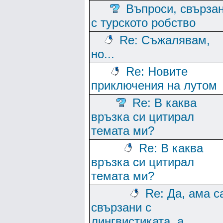
Въпроси, свърза
с турското робство
Re: Съжалявам,
но...
Re: Новите
приключения на лутом
Re: В каква
връзка си цитирал
темата ми?
Re: В каква
връзка си цитирал
темата ми?
Re: Да, ама с
свързани с
лингвистиката, а