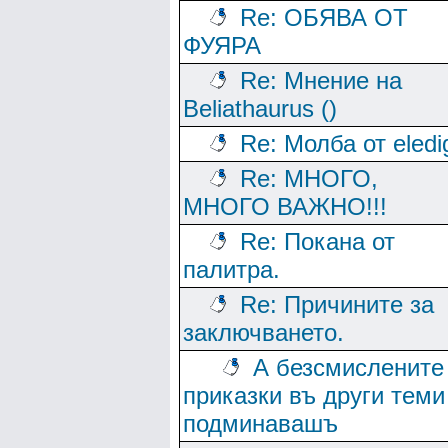
Re: ОБЯВА ОТ
ФУЯРА
Re: Мнение на
Beliathaurus ()
Re: Молба от eledi
Re: МНОГО,
МНОГО ВАЖНО!!!
Re: Покана от
палитра.
Re: Причините за
заключването.
А безсмислените
приказки въ други теми
подминавашъ