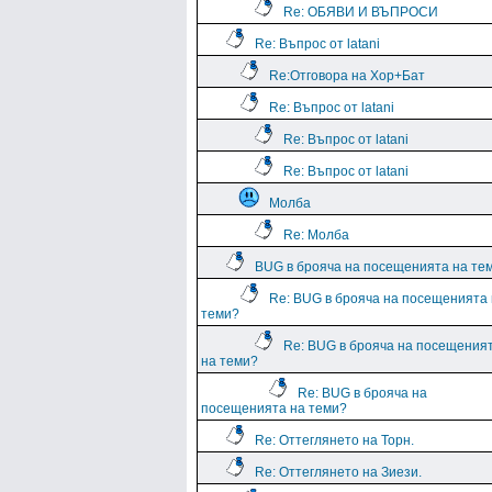
Re: ОБЯВИ И ВЪПРОСИ
Re: Въпрос от latani
Re:Отговора на Хор+Бат
Re: Въпрос от latani
Re: Въпрос от latani
Re: Въпрос от latani
Молба
Re: Молба
BUG в брояча на посещенията на те
Re: BUG в брояча на посещенията
теми?
Re: BUG в брояча на посещения
на теми?
Re: BUG в брояча на
посещенията на теми?
Re: Оттеглянето на Торн.
Re: Оттеглянето на Зиези.