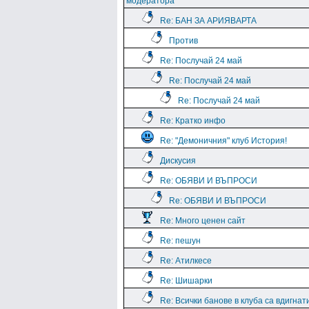
модератора
Re: БАН ЗА АРИЯВАРТА
Против
Re: Послучай 24 май
Re: Послучай 24 май
Re: Послучай 24 май
Re: Кратко инфо
Re: "Демоничния" клуб История!
Дискусия
Re: ОБЯВИ И ВЪПРОСИ
Re: ОБЯВИ И ВЪПРОСИ
Re: Много ценен сайт
Re: пешун
Re: Атилкесе
Re: Шишарки
Re: Всички банове в клуба са вдигнат