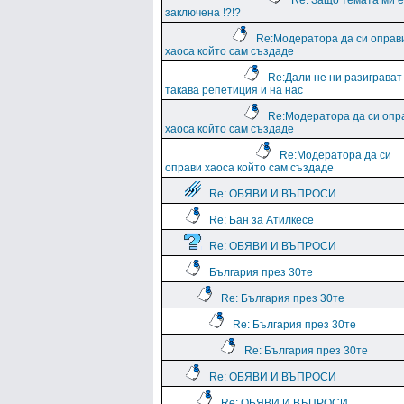
Re: Защо темата ми е
заключена !?!?
Re:Модератора да си оправ
хаоса който сам създаде
Re:Дали не ни разиграват
такава репетиция и на нас
Re:Модератора да си опр
хаоса който сам създаде
Re:Модератора да си
оправи хаоса който сам създаде
Re: ОБЯВИ И ВЪПРОСИ
Re: Бан за Атилкесе
Re: ОБЯВИ И ВЪПРОСИ
България през 30те
Re: България през 30те
Re: България през 30те
Re: България през 30те
Re: ОБЯВИ И ВЪПРОСИ
Re: ОБЯВИ И ВЪПРОСИ