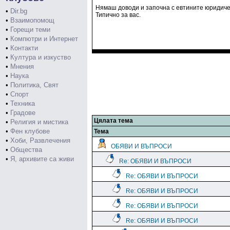
Нямаш доводи и започна с евтините юридиче
•
Dir.bg
Типично за вас.
•
Взаимопомощ
•
Горещи теми
•
Компютри и Интернет
•
Контакти
•
Култура и изкуство
•
Мнения
•
Наука
•
Политика, Свят
•
Спорт
•
Техника
•
Градове
Цялата тема
•
Религия и мистика
•
Фен клубове
Тема
•
Хоби, Развлечения
ОБЯВИ И ВЪПРОСИ
•
Общества
•
Я, архивите са живи
Re: ОБЯВИ И ВЪПРОСИ
Re: ОБЯВИ И ВЪПРОСИ
Re: ОБЯВИ И ВЪПРОСИ
Re: ОБЯВИ И ВЪПРОСИ
Re: ОБЯВИ И ВЪПРОСИ