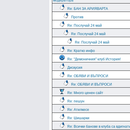
модератора
Re: БАН ЗА АРИЯВАРТА
Против
Re: Послучай 24 май
Re: Послучай 24 май
Re: Послучай 24 май
Re: Кратко инфо
Re: "Демоничния" клуб История!
Дискусия
Re: ОБЯВИ И ВЪПРОСИ
Re: ОБЯВИ И ВЪПРОСИ
Re: Много ценен сайт
Re: пешун
Re: Атилкесе
Re: Шишарки
Re: Всички банове в клуба са вдигнат