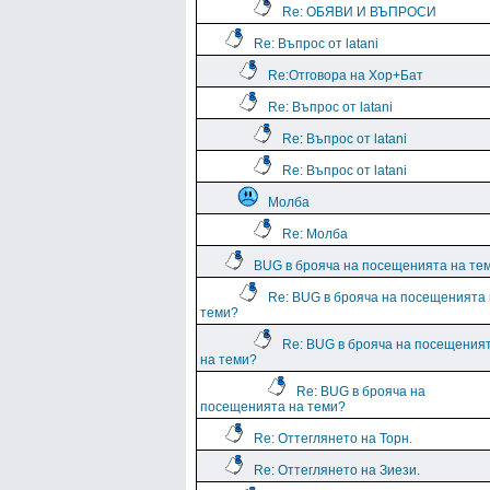
Re: ОБЯВИ И ВЪПРОСИ
Re: Въпрос от latani
Re:Отговора на Хор+Бат
Re: Въпрос от latani
Re: Въпрос от latani
Re: Въпрос от latani
Молба
Re: Молба
BUG в брояча на посещенията на те
Re: BUG в брояча на посещенията
теми?
Re: BUG в брояча на посещения
на теми?
Re: BUG в брояча на
посещенията на теми?
Re: Оттеглянето на Торн.
Re: Оттеглянето на Зиези.