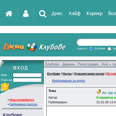
Днес
Лайф
Корнер
Биз
IT
DirTV
Impressio
търси в
Клубове
di
Клубове
Дирене
Регистрация
Кой е ту
Games
Клубове
/
Наука
/
Хуманитарни науки
/
Истор
Име
Парола
Информация за клуба
Тема
Re: Ще и
Автор
Koпpивeнa 
•
Нов потребител
Публикувано
31.01.06 13:
•
Забравена парола
Клубове