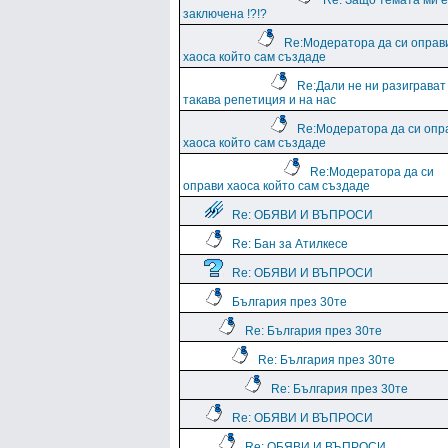
Re: Защо темата ми е
заключена !?!?
Re:Модератора да си оправ
хаоса който сам създаде
Re:Дали не ни разиграват
такава репетиция и на нас
Re:Модератора да си опр
хаоса който сам създаде
Re:Модератора да си
оправи хаоса който сам създаде
Re: ОБЯВИ И ВЪПРОСИ
Re: Бан за Атилкесе
Re: ОБЯВИ И ВЪПРОСИ
България през 30те
Re: България през 30те
Re: България през 30те
Re: България през 30те
Re: ОБЯВИ И ВЪПРОСИ
Re: ОБЯВИ И ВЪПРОСИ