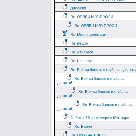
Дискусия
Re: ОБЯВИ И ВЪПРОСИ
Re: ОБЯВИ И ВЪПРОСИ
Re: Много ценен сайт
Re: пешун
Re: Атилкесе
Re: Шишарки
Re: Всички банове в клуба са вдигнат
Re: Всички банове в клуба са
вдигнати!
Re: Всички банове в клуба са
вдигнати!
Re: Всички банове в клуба са
вдигнати!
Събота, 16 септември в Юж. парк
Re: Вълчо
Re: ОКОНЧАТЕЛНО