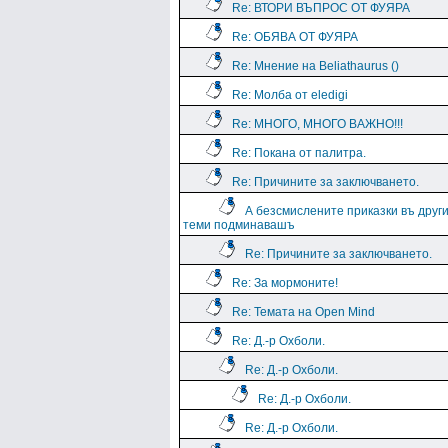
Re: ВТОРИ ВЪПРОС ОТ ФУЯРА
Re: ОБЯВА ОТ ФУЯРА
Re: Мнение на Beliathaurus ()
Re: Молба от eledigi
Re: МНОГО, МНОГО ВАЖНО!!!
Re: Покана от палитра.
Re: Причините за заключването.
А безсмислените приказки въ друг
теми подминавашъ
Re: Причините за заключването.
Re: За мормоните!
Re: Темата на Open Mind
Re: Д.-р Охболи.
Re: Д.-р Охболи.
Re: Д.-р Охболи.
Re: Д.-р Охболи.