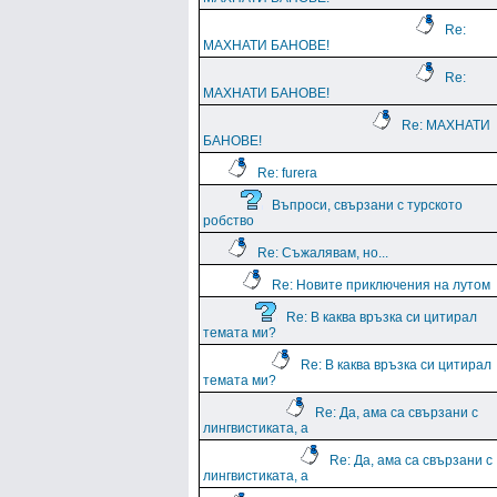
Re:
МАХНАТИ БАНОВЕ!
Re:
МАХНАТИ БАНОВЕ!
Re: МАХНАТИ
БАНОВЕ!
Re: furera
Въпроси, свързани с турското
робство
Re: Съжалявам, но...
Re: Новите приключения на лутом
Re: В каква връзка си цитирал
темата ми?
Re: В каква връзка си цитирал
темата ми?
Re: Да, ама са свързани с
лингвистиката, а
Re: Да, ама са свързани с
лингвистиката, а