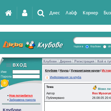
Днес
Лайф
Корнер
Биз
IT
DirTV
Impressio
търси в
Клубове
di
Клубове
Дирене
Регистрация
Кой е ту
Games
Клубове
/
Наука
/
Хуманитарни науки
/
Истор
Име
Парола
Информация за клуба
Тема
Може ли
Автор
Rex Mysoru
•
Нов потребител
Публикувано
26.08.05 20:
•
Забравена парола
Клубове