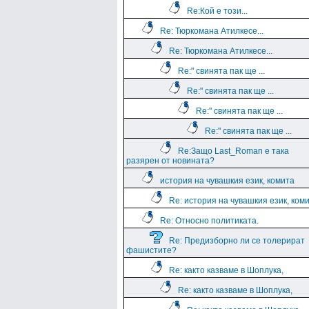
Re:Кой е този...
Re: Тюркомана Атилкесе...
Re: Тюркомана Атилкесе...
Re:" свинята пак ще ...
Re:" свинята пак ще ...
Re:" свинята пак ще ...
Re:" свинята пак ще ...
Re:Защо Last_Roman e така
разярен от новината?
история на чувашкия език, комита
Re: история на чувашкия език, ком
Re: Относно политиката.
Re: Предизборно ли се толерират
фашистите?
Re: както казваме в Шоплука,
Re: както казваме в Шоплука,