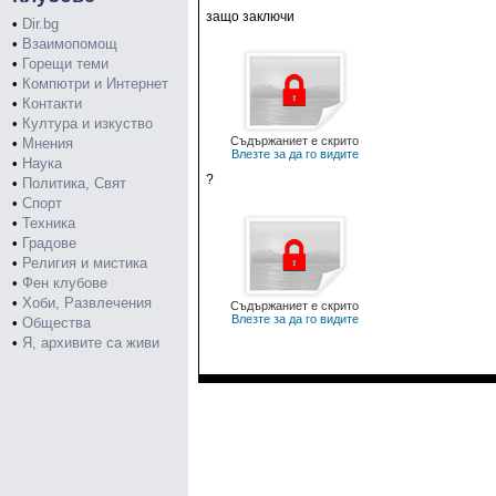
защо заключи
•
Dir.bg
•
Взаимопомощ
•
Горещи теми
•
Компютри и Интернет
•
Контакти
•
Култура и изкуство
Съдържаниет е скрито
•
Мнения
Влезте за да го видите
•
Наука
?
•
Политика, Свят
•
Спорт
•
Техника
•
Градове
•
Религия и мистика
•
Фен клубове
•
Хоби, Развлечения
Съдържаниет е скрито
Влезте за да го видите
•
Общества
•
Я, архивите са живи