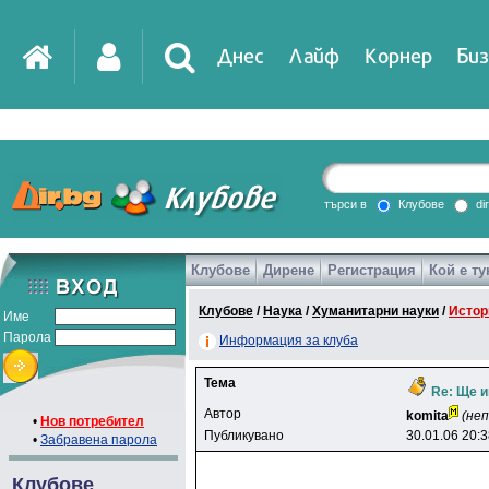
Днес
Лайф
Корнер
Биз
IT
DirTV
Impressio
търси в
Клубове
di
Клубове
Дирене
Регистрация
Кой е ту
Games
Клубове
/
Наука
/
Хуманитарни науки
/
Истор
Име
Парола
Информация за клуба
Тема
Re: Ще и
Автор
komita
(не
•
Нов потребител
Публикувано
30.01.06 20:
•
Забравена парола
Клубове