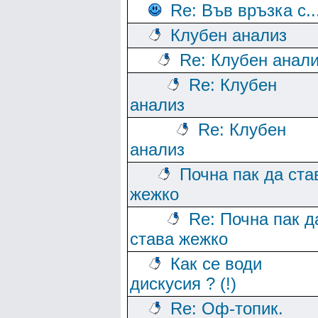
Re: Във връзка с..
Клубен анализ
Re: Клубен анал
Re: Клубен
анализ
Re: Клубен
анализ
Почна пак да ста
жежко
Re: Почна пак д
става жежко
Как се води
дискусия ? (!)
Re: Оф-топик.