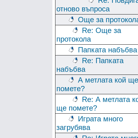
Re: Повдиг
отново въпроса
Още за протокол
Re: Още за
протокола
Папката набъбва
Re: Папката
набъбва
А метлата кой щ
помете?
Re: А метлата к
ще помете?
Играта много
загрубява