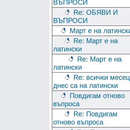
ВЪПРОСИ
Re: ОБЯВИ И
ВЪПРОСИ
Март е на латинск
Re: Март е на
латински
Re: Март е на
латински
Re: всички месе
днес са на латински
Повдигам отново
въпроса
Re: Повдигам
отново въпроса