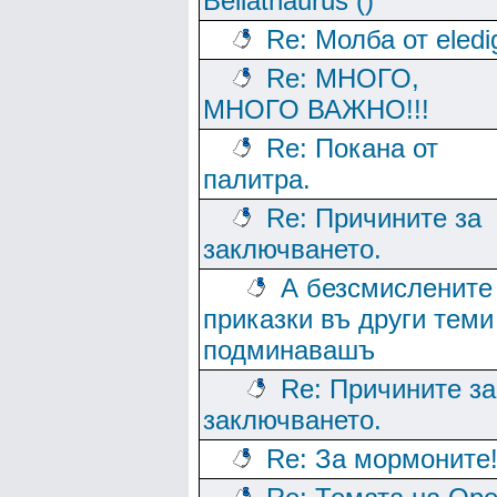
Beliathaurus ()
Re: Молба от eledi
Re: МНОГО,
МНОГО ВАЖНО!!!
Re: Покана от
палитра.
Re: Причините за
заключването.
А безсмислените
приказки въ други теми
подминавашъ
Re: Причините за
заключването.
Re: За мормоните