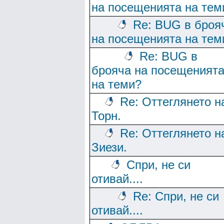
на посещенията на тем
Re: BUG в броя
на посещенията на тем
Re: BUG в
брояча на посещеният
на теми?
Re: Оттеглянето н
Торн.
Re: Оттеглянето н
Зиези.
Спри, не си
отивай....
Re: Спри, не си
отивай....