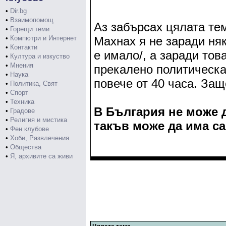
•
Dir.bg
•
Взаимопомощ
Аз забърсах цялата тем
•
Горещи теми
•
Компютри и Интернет
Махнах я не заради ня
•
Контакти
е имало/, а заради тов
•
Култура и изкуство
•
Мнения
прекалено политическа
•
Наука
повече от 40 часа. Защ
•
Политика, Свят
•
Спорт
•
Техника
В България не може д
•
Градове
•
Религия и мистика
такъв може да има са
•
Фен клубове
•
Хоби, Развлечения
•
Общества
•
Я, архивите са живи