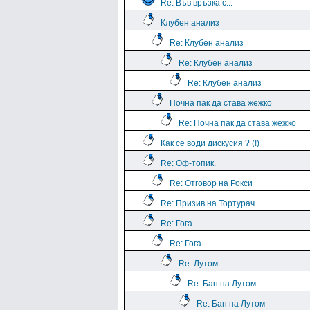
Re: Във връзка с...
Клубен анализ
Re: Клубен анализ
Re: Клубен анализ
Re: Клубен анализ
Почна пак да става жежко
Re: Почна пак да става жежко
Как се води дискусия ? (!)
Re: Оф-топик.
Re: Отговор на Рокси
Re: Призив на Тортурач +
Re: Гога
Re: Гога
Re: Лутом
Re: Бан на Лутом
Re: Бан на Лутом