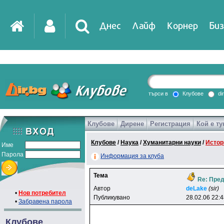
Днес
Лайф
Корнер
Биз
IT
DirTV
Impressio
търси в
Клубове
di
Клубове
Дирене
Регистрация
Кой е ту
Games
Клубове
/
Наука
/
Хуманитарни науки
/
Истор
Име
Парола
Информация за клуба
Тема
Re: Пред
Автор
deLake
(sir)
•
Нов потребител
Публикувано
28.02.06 22:
•
Забравена парола
Клубове