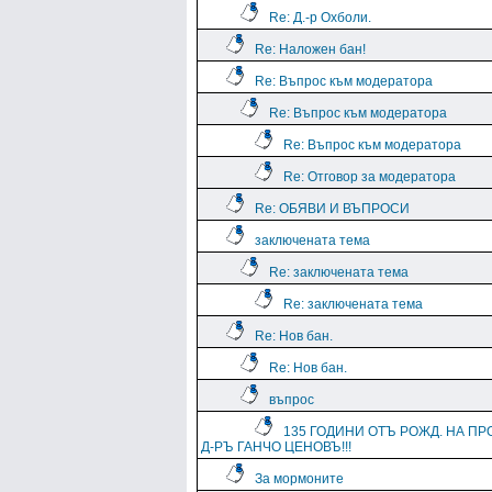
Re: Д.-р Охболи.
Re: Наложен бан!
Re: Въпрос към модератора
Re: Въпрос към модератора
Re: Въпрос към модератора
Re: Отговор за модератора
Re: ОБЯВИ И ВЪПРОСИ
заключената тема
Re: заключената тема
Re: заключената тема
Re: Нов бан.
Re: Нов бан.
въпрос
135 ГОДИНИ ОТЪ РОЖД. НА ПР
Д-РЪ ГАНЧО ЦЕНОВЪ!!!
За мормоните