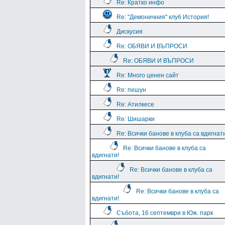
Re: Кратко инфо
Re: "Демоничния" клуб История!
Дискусия
Re: ОБЯВИ И ВЪПРОСИ
Re: ОБЯВИ И ВЪПРОСИ
Re: Много ценен сайт
Re: пешун
Re: Атилкесе
Re: Шишарки
Re: Всички банове в клуба са вдигнат
Re: Всички банове в клуба са
вдигнати!
Re: Всички банове в клуба са
вдигнати!
Re: Всички банове в клуба са
вдигнати!
Събота, 16 септември в Юж. парк