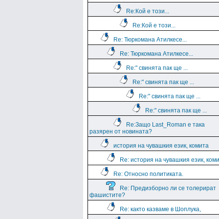
Re:Кой е този...
Re:Кой е този...
Re: Тюркомана Атилкесе...
Re: Тюркомана Атилкесе...
Re:" свинята пак ще ...
Re:" свинята пак ще ...
Re:" свинята пак ще ...
Re:" свинята пак ще ...
Re:Защо Last_Roman e така
разярен от новината?
история на чувашкия език, комита
Re: история на чувашкия език, ком
Re: Относно политиката.
Re: Предизборно ли се толерират
фашистите?
Re: както казваме в Шоплука,