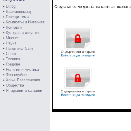
•
Dir.bg
Струва ми се, че датата, на която автохона
•
Взаимопомощ
_____________________________
•
Горещи теми
•
Компютри и Интернет
•
Контакти
•
Култура и изкуство
•
Мнения
•
Наука
•
Политика, Свят
Съдържаниет е скрито
•
Спорт
Влезте за да го видите
•
Техника
•
Градове
•
Религия и мистика
•
Фен клубове
•
Хоби, Развлечения
•
Общества
•
Я, архивите са живи
Съдържаниет е скрито
Влезте за да го видите