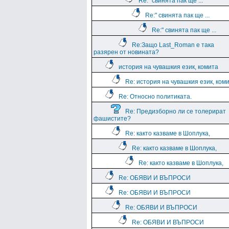
Re:" свинята пак ще ...
Re:" свинята пак ще ...
Re:" свинята пак ще ...
Re:Защо Last_Roman e така
разярен от новината?
история на чувашкия език, комита
Re: история на чувашкия език, ком
Re: Относно политиката.
Re: Предизборно ли се толерират
фашистите?
Re: както казваме в Шоплука,
Re: както казваме в Шоплука,
Re: както казваме в Шоплука,
Re: ОБЯВИ И ВЪПРОСИ
Re: ОБЯВИ И ВЪПРОСИ
Re: ОБЯВИ И ВЪПРОСИ
Re: ОБЯВИ И ВЪПРОСИ