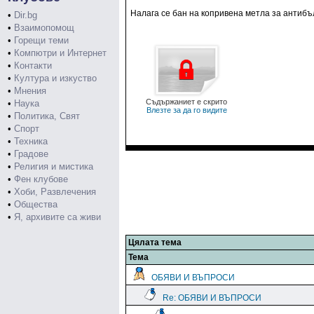
Налага се бан на копривена метла за антибъ
•
Dir.bg
•
Взаимопомощ
•
Горещи теми
•
Компютри и Интернет
•
Контакти
•
Култура и изкуство
•
Мнения
Съдържаниет е скрито
•
Наука
Влезте за да го видите
•
Политика, Свят
•
Спорт
•
Техника
•
Градове
•
Религия и мистика
•
Фен клубове
•
Хоби, Развлечения
•
Общества
•
Я, архивите са живи
Цялата тема
Тема
ОБЯВИ И ВЪПРОСИ
Re: ОБЯВИ И ВЪПРОСИ