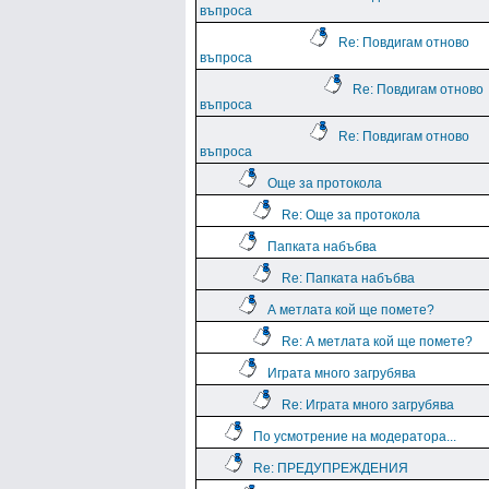
въпроса
Re: Повдигам отново
въпроса
Re: Повдигам отново
въпроса
Re: Повдигам отново
въпроса
Още за протокола
Re: Още за протокола
Папката набъбва
Re: Папката набъбва
А метлата кой ще помете?
Re: А метлата кой ще помете?
Играта много загрубява
Re: Играта много загрубява
По усмотрение на модератора...
Re: ПРЕДУПРЕЖДЕНИЯ