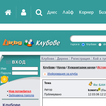
Днес
Лайф
Корнер
Биз
IT
DirTV
Impressio
търси в
Клубове
di
Клубове
Дирене
Регистрация
Кой е ту
Games
Клубове
/
Наука
/
Хуманитарни науки
/
Истор
Име
Парола
Информация за клуба
Тема
Re: БАН
Автор
koмитa
(бъ
•
Нов потребител
Публикувано
12.03.06 12:
•
Забравена парола
Клубове