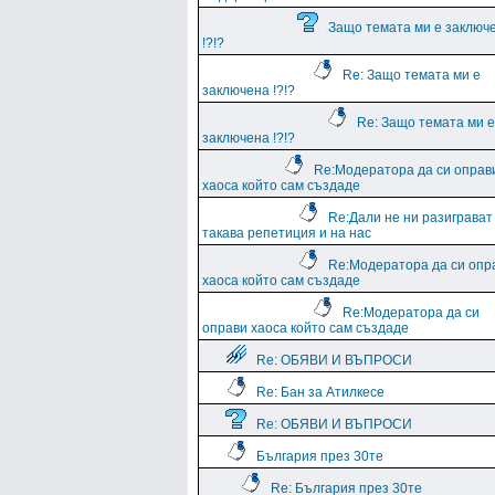
Защо темата ми е заключ
!?!?
Re: Защо темата ми е
заключена !?!?
Re: Защо темата ми е
заключена !?!?
Re:Модератора да си оправ
хаоса който сам създаде
Re:Дали не ни разиграват
такава репетиция и на нас
Re:Модератора да си опр
хаоса който сам създаде
Re:Модератора да си
оправи хаоса който сам създаде
Re: ОБЯВИ И ВЪПРОСИ
Re: Бан за Атилкесе
Re: ОБЯВИ И ВЪПРОСИ
България през 30те
Re: България през 30те