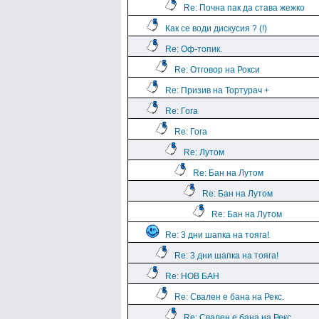
Re: Почна пак да става жежко
Как се води дискусия ? (!)
Re: Оф-топик.
Re: Отговор на Рокси
Re: Призив на Тортурач +
Re: Гога
Re: Гога
Re: Лутом
Re: Бан на Лутом
Re: Бан на Лутом
Re: Бан на Лутом
Re: 3 дни шапка на тояга!
Re: 3 дни шапка на тояга!
Re: НОВ БАН
Re: Свален е бана на Рекс.
Re: Свален е бана на Рекс.