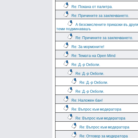
Re: Покана от палитра.
Re: Причините за заключването.
А безсмислените приказки въ друг
теми подминавашъ
Re: Причините за заключването.
Re: За мормоните!
Re: Темата на Open Mind
Re: Д.-р Охболи.
Re: Д.-р Охболи.
Re: Д.-р Охболи.
Re: Д.-р Охболи.
Re: Наложен бан!
Re: Въпрос към модератора
Re: Въпрос към модератора
Re: Въпрос към модератора
Re: Отговор за модератора