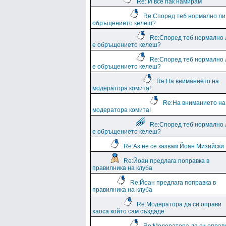
Re: И все пак намирам
Re:Според теб нормално ли
обръщението келеш?
Re:Според теб нормално 
е обръщението келеш?
Re:Според теб нормално 
е обръщението келеш?
Re:На вниманието на
модератора комита!
Re:На вниманието на
модератора комита!
Re:Според теб нормално 
е обръщението келеш?
Re:Аз не се казвам Йоан Мизийски
Re:Йоан предлага поправка в
правилника на клуба
Re:Йоан предлага поправка в
правилника на клуба
Re:Модератора да си оправи
хаоса който сам създаде