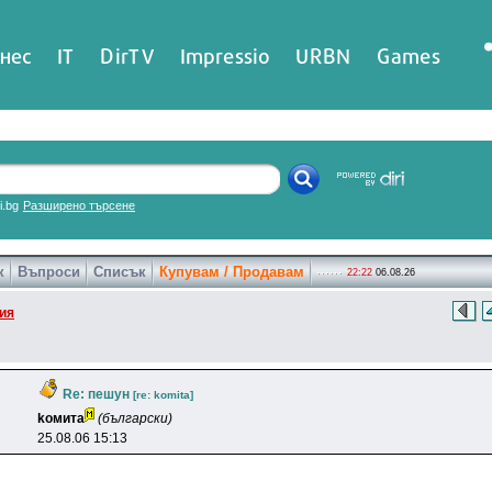
нес
IT
DirTV
Impressio
URBN
Games
ri.bg
Разширено търсене
к
Въпроси
Списък
Купувам / Продавам
22:22
06.08.26
ия
Re: пешун
[re: komita]
koмитa
(български)
25.08.06 15:13