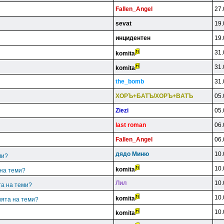
Fallen_Angel
27.
sevat
19.
инцидeнтeн
19.
31.
komita
31.
komita
the_bomb
31.
XOPЪ+БATЪ/XOPЪ+BATЪ
05.
Ziezi
05.
last roman
06.
Fallen_Angel
06.
дядo Mиню
10.
ми?
10.
komita
 на теми?
Лил
10.
та на теми?
10.
komita
ията на теми?
10.
komita