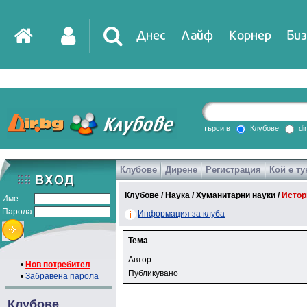
Днес
Лайф
Корнер
Биз
търси в
Клубове
di
Клубове
Дирене
Регистрация
Кой е ту
Клубове
/
Наука
/
Хуманитарни науки
/
Истор
Име
Парола
Информация за клуба
Тема
Автор
•
Нов потребител
Публикувано
•
Забравена парола
Клубове