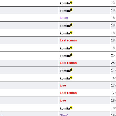
13.
komita
18.
komita
lutom
18.
18.
komita
18.
komita
Last roman
18.
18.
komita
25.
komita
Last roman
25.
14.
komita
16.
komita
jove
17.
Last roman
17.
jove
18.
18.
komita
.
*Eвa*
18.