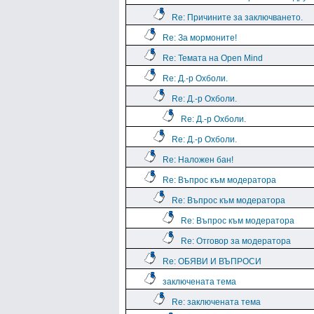
Re: Причините за заключването.
Re: За мормоните!
Re: Темата на Open Mind
Re: Д.-р Охболи.
Re: Д.-р Охболи.
Re: Д.-р Охболи.
Re: Д.-р Охболи.
Re: Наложен бан!
Re: Въпрос към модератора
Re: Въпрос към модератора
Re: Въпрос към модератора
Re: Отговор за модератора
Re: ОБЯВИ И ВЪПРОСИ
заключената тема
Re: заключената тема