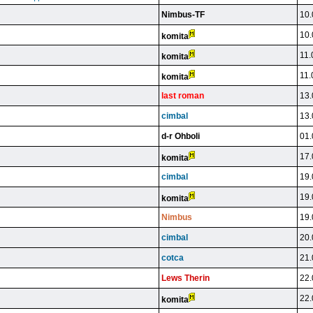
Nimbus-TF
10.
10.
komita
11.
komita
11.
komita
last roman
13.
cimbal
13.
d-r Ohboli
01.
17.
komita
cimbal
19.
19.
komita
Nimbus
19.
cimbal
20.
cotca
21.
Lews Therin
22.
22.
komita