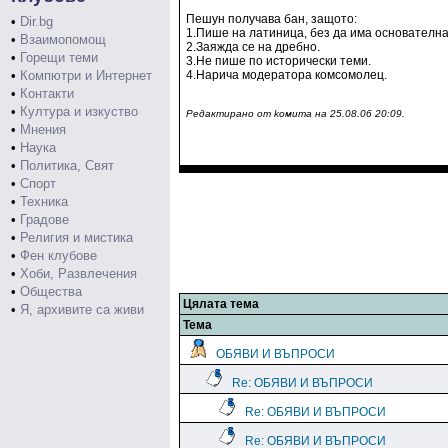
Пешун получава бан, защото:
•
Dir.bg
1.Пише на латиница, без да има основателна
•
Взаимопомощ
2.Заяжда се на дребно.
•
Горещи теми
3.Не пише по исторически теми.
•
Компютри и Интернет
4.Нарича модератора комсомолец.
•
Контакти
•
Култура и изкуство
Редактирано от koмитa на 25.08.06 20:09.
•
Мнения
•
Наука
•
Политика, Свят
•
Спорт
•
Техника
•
Градове
•
Религия и мистика
•
Фен клубове
•
Хоби, Развлечения
•
Общества
Цялата тема
•
Я, архивите са живи
Тема
ОБЯВИ И ВЪПРОСИ
Re: ОБЯВИ И ВЪПРОСИ
Re: ОБЯВИ И ВЪПРОСИ
Re: ОБЯВИ И ВЪПРОСИ