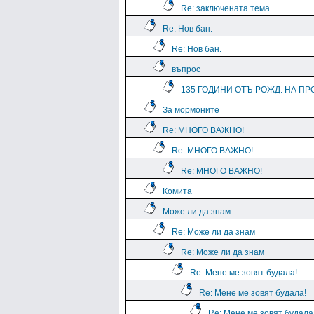
Re: заключената тема
Re: Нов бан.
Re: Нов бан.
въпрос
135 ГОДИНИ ОТЪ РОЖД. НА ПРО
За мормоните
Re: МНОГО ВАЖНО!
Re: МНОГО ВАЖНО!
Re: МНОГО ВАЖНО!
Комита
Може ли да знам
Re: Може ли да знам
Re: Може ли да знам
Re: Мене ме зовят будала!
Re: Мене ме зовят будала!
Re: Мене ме зовят будала