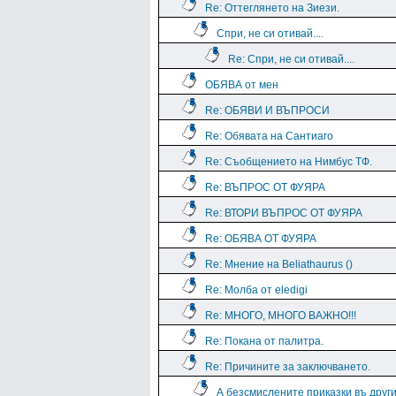
Re: Оттеглянето на Зиези.
Спри, не си отивай....
Re: Спри, не си отивай....
ОБЯВА от мен
Re: ОБЯВИ И ВЪПРОСИ
Re: Обявата на Сантиаго
Re: Съобщението на Нимбус ТФ.
Re: ВЪПРОС ОТ ФУЯРА
Re: ВТОРИ ВЪПРОС ОТ ФУЯРА
Re: ОБЯВА ОТ ФУЯРА
Re: Мнение на Beliathaurus ()
Re: Молба от eledigi
Re: МНОГО, МНОГО ВАЖНО!!!
Re: Покана от палитра.
Re: Причините за заключването.
А безсмислените приказки въ дру