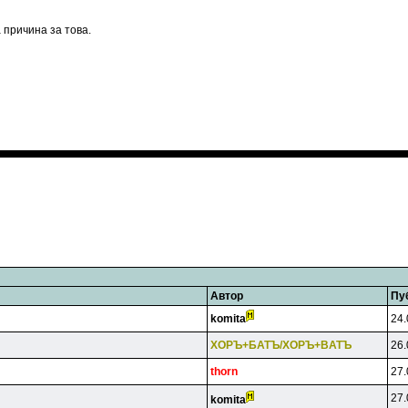
 причина за това.
Автор
Пу
komita
24.
XOPЪ+БATЪ/XOPЪ+BATЪ
26.
thorn
27.
27.
komita