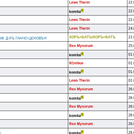
Lews Therin
22.
22.
komita
Lews Therin
22.
Lews Therin
24.
XOPЪ+БATЪ/XOPЪ+BATЪ
21.
Ф. Д-РЪ ГАНЧО ЦЕНОВЪ!!!
Rex Mysorum
25.
01.
komita
N1mbus
01.
01.
komita
Lews Therin
01.
Rex Mysorum
26.
26.
komita
Rex Mysorum
26.
26.
komita
Rex Mysorum
26.
26.
komita
!