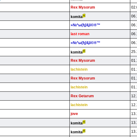
Rex Mysorum
02.
06.
komita
»№*ы{ђ}lЏї©®™
06.
last roman
06.
»№*ы{ђ}lЏї©®™
06.
25.
komita
Rex Mysorum
01.
lachistein
01.
Rex Mysorum
01.
lachistein
01.
Rex Getarum
12.
lachistein
12.
jove
13.
13.
komita
13.
komita