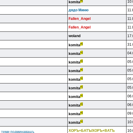
10.
komita
дядo Mиню
11.
Fallen_Angel
11.
Fallen_Angel
11.
woland
17.
31.
komita
04.
komita
05.
komita
05.
komita
05.
komita
05.
komita
06.
komita
06.
komita
09.
komita
10.
komita
XOPЪ+БATЪ/XOPЪ+BATЪ
10.
ги теми подминавашъ